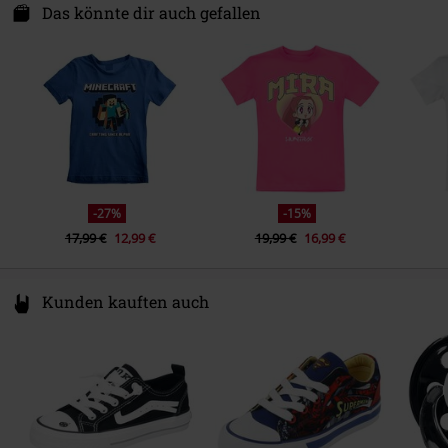
Ware T-Shirt
Fruit of the Loom - Iconic
Castricummerwerf 45
Das könnte dir auch gefallen
1901RV Castricum
Netherlands
info@heroesinc.eu
-27%
-15%
17,99 €
12,99 €
19,99 €
16,99 €
Kunden kauften auch