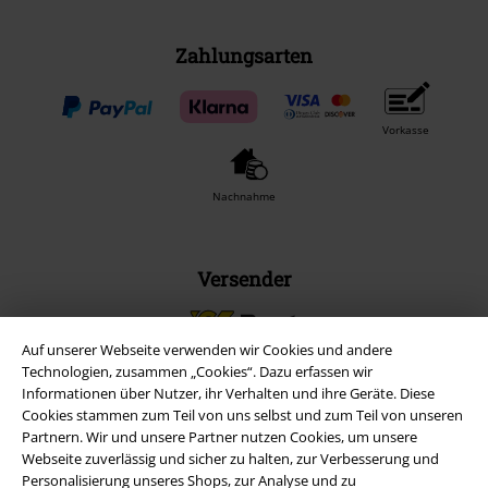
Zahlungsarten
Vorkasse
Nachnahme
Versender
Auf unserer Webseite verwenden wir Cookies und andere
Technologien, zusammen „Cookies“. Dazu erfassen wir
Informationen über Nutzer, ihr Verhalten und ihre Geräte. Diese
Cookies stammen zum Teil von uns selbst und zum Teil von unseren
EMP App
Partnern. Wir und unsere Partner nutzen Cookies, um unsere
Webseite zuverlässig und sicher zu halten, zur Verbesserung und
Lade dir jetzt kostenlos unsere neue EMP App runter und genieße
Personalisierung unseres Shops, zur Analyse und zu
die vielen neuen Funktionen und Vorteile!