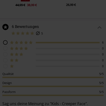
26,99 €
44,99 €
38,99 €
6 Bewertungen
5
6
0
0
0
0
Qualität
5/5
Design
5/5
Passform
5/5
Sag uns deine Meinung zu "Kids - Creeper Face".