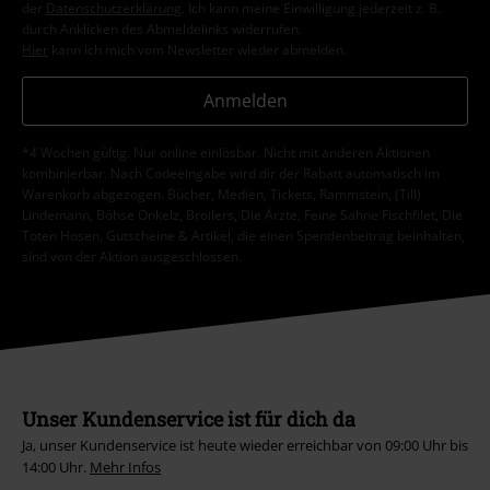
personenbezogenen Daten erfolgt entsprechend den Bestimmungen in
der
Datenschutzerklärung
. Ich kann meine Einwilligung jederzeit z. B.
durch Anklicken des Abmeldelinks widerrufen.
Hier
kann ich mich vom Newsletter wieder abmelden.
Anmelden
*4 Wochen gültig. Nur online einlösbar. Nicht mit anderen Aktionen
kombinierbar. Nach Codeeingabe wird dir der Rabatt automatisch im
Warenkorb abgezogen. Bücher, Medien, Tickets, Rammstein, (Till)
Lindemann, Böhse Onkelz, Broilers, Die Ärzte, Feine Sahne Fischfilet, Die
Toten Hosen, Gutscheine & Artikel, die einen Spendenbeitrag beinhalten,
sind von der Aktion ausgeschlossen.
Unser Kundenservice ist für dich da
Ja, unser Kundenservice ist heute wieder erreichbar von 09:00 Uhr bis
14:00 Uhr.
Mehr Infos