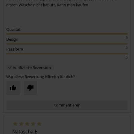
Farbe leuchtet richtig, der Druck ist gut und ging auch nach der
ersten Wäsche nicht kaputt. Kann man kaufen
Qualität
5
Design
5
Passform
5
Verifizierte Rezension
War diese Bewertung hilfreich für dich?
Kommentieren