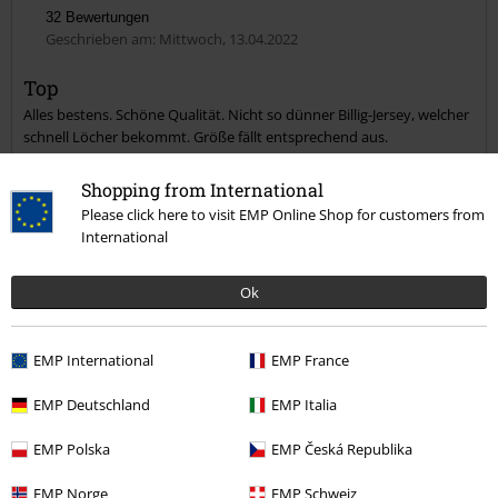
Natascha E.
32 Bewertungen
Geschrieben am: Mittwoch, 13.04.2022
Top
Alles bestens. Schöne Qualität. Nicht so dünner Billig-Jersey, welcher
Kommentar jetzt abschicken!
schnell Löcher bekommt. Größe fällt entsprechend aus.
Shopping from International
Please click here to visit EMP Online Shop for customers from
International
Qualität
Ok
5
Design
5
Passform
EMP International
EMP France
5
EMP Deutschland
EMP Italia
Verifizierte Rezension
War diese Bewertung hilfreich für dich?
EMP Polska
EMP Česká Republika
EMP Norge
EMP Schweiz