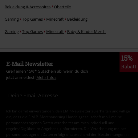
Bekleidung & Accessoires
Oberteile
Gaming
Top Games
Minecraft
Bekleidung
Gaming
Top Games
Minecraft
Baby & Kinder Merch
15%
E-Mail Newsletter
Rabatt
Greif einen 15%* Gutschein ab, wenn du dich
jetzt anmeldest!
Mehr Infos
Ich bin damit einverstanden, den EMP-Newsletter zu erhalten und willige
ein, dass die E.M.P. Merchandising Handelsgesellschaft mbH meine
personenbezogenen Daten verarbeitet um mich individuell und
regelmäßig über ihr Angebot zu informieren. Die Verarbeitung meiner