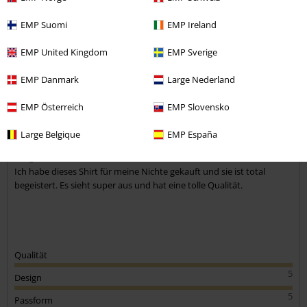
EMP Suomi
EMP Ireland
Kommentieren
EMP United Kingdom
EMP Sverige
EMP Danmark
Large Nederland
Isabell Ines G.
EMP Österreich
EMP Slovensko
6 Bewertungen
Geschrieben am: Dienstag, 11.01.2022
Large Belgique
EMP España
Gekaufte Größe: 140
Super Shirt
Kommentar jetzt abschicken!
Ich habe dieses Shirt für meine Nichte gekauft und sie ist total
begeistert. Es sieht super aus und hat eine tolle Qualität.
Qualität
5
Design
5