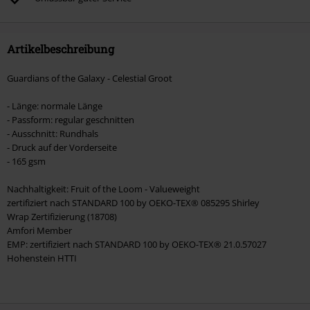
Artikel, die einen Spendenbeitrag beinhalten.
Artikelbeschreibung
Guardians of the Galaxy - Celestial Groot
- Länge: normale Länge
- Passform: regular geschnitten
- Ausschnitt: Rundhals
- Druck auf der Vorderseite
- 165 gsm
Nachhaltigkeit: Fruit of the Loom - Valueweight
zertifiziert nach STANDARD 100 by OEKO-TEX® 085295 Shirley
Wrap Zertifizierung (18708)
Amfori Member
EMP: zertifiziert nach STANDARD 100 by OEKO-TEX® 21.0.57027
Hohenstein HTTI