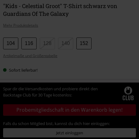
"Kids - Celestial Groot" T-Shirt schwarz von
Guardians Of The Galaxy
Mehr Produktdetails
Wähle
104
116
128
140
152
deine
Artikelmaße und Größentabelle
Größe
Sofort lieferbar!
Spar dir die Versandkosten und probiere direkt den
Backstage Club für 30 Tage kostenlos:
Probemitgliedschaft in den Warenkorb legen!
Falls du schon Mitglied bist, kannst du dich hier einloggen:
Jetzt einloggen