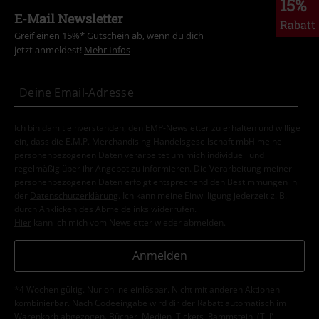
15%
E-Mail Newsletter
Rabatt
Greif einen 15%* Gutschein ab, wenn du dich
jetzt anmeldest!
Mehr Infos
Ich bin damit einverstanden, den EMP-Newsletter zu erhalten und willige
ein, dass die E.M.P. Merchandising Handelsgesellschaft mbH meine
personenbezogenen Daten verarbeitet um mich individuell und
regelmäßig über ihr Angebot zu informieren. Die Verarbeitung meiner
personenbezogenen Daten erfolgt entsprechend den Bestimmungen in
der
Datenschutzerklärung
. Ich kann meine Einwilligung jederzeit z. B.
durch Anklicken des Abmeldelinks widerrufen.
Hier
kann ich mich vom Newsletter wieder abmelden.
Anmelden
*4 Wochen gültig. Nur online einlösbar. Nicht mit anderen Aktionen
kombinierbar. Nach Codeeingabe wird dir der Rabatt automatisch im
Warenkorb abgezogen. Bücher, Medien, Tickets, Rammstein, (Till)