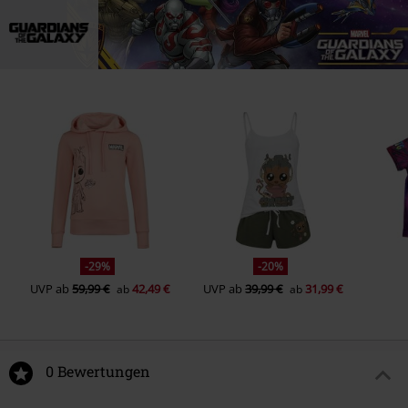
-29%
-20%
UVP
ab
59,99 €
42,49 €
UVP
ab
39,99 €
31,99 €
ab
ab
0 Bewertungen