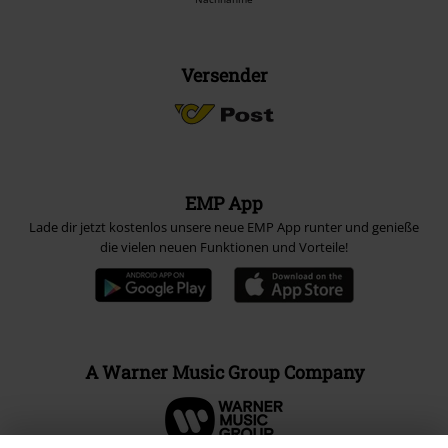
Versender
EMP App
Lade dir jetzt kostenlos unsere neue EMP App runter und genieße
die vielen neuen Funktionen und Vorteile!
A Warner Music Group Company