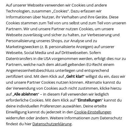
Auf unserer Webseite verwenden wir Cookies und andere
Technologien, zusammen „Cookies“. Dazu erfassen wir
Informationen über Nutzer, ihr Verhalten und ihre Geräte. Diese
Cookies stammen zum Teil von uns selbst und zum Teil von unseren
Partnern. Wir und unsere Partner nutzen Cookies, um unsere
Webseite zuverlässig und sicher zu halten, zur Verbesserung und
Personalisierung unseres Shops, zur Analyse und zu
Marketingzwecken (z. B. personalisierte Anzeigen) auf unserer
Webseite, Social Media und auf Drittwebseiten. Sofern
Datentransfers in die USA vorgenommen werden, erfolgt dies nur zu
Rechtliches
Partnern, welche nach dem aktuell geltenden EU-Recht einem
Angemessenheitsbeschluss unterliegen und entsprechend
AGB
zertifiziert sind. Mit dem Klick auf „
Geht klar!
“ willigst du ein, dass wir
und unsere Partner Cookies nutzen können. Alternativ kannst du
Impressum
der Verwendung von Cookies auch nicht zustimmen, klicke hierzu
auf „
Alle ablehnen
“ – in diesem Fall verwenden wir lediglich
erforderliche Cookies. Mit dem Klick auf "
Einstellungen
" kannst du
Datenschutz
deine individuellen Präferenzen auswählen. Deine erteilte
Einwilligung kannst du jederzeit in den
Cookie-Einstellungen
Entsorgung und Umweltschutz
widerrufen oder ändern. Weitere Informationen zum Datenschutz
findest du hier
Datenschutzerklärung
.
Konformitätserklärung