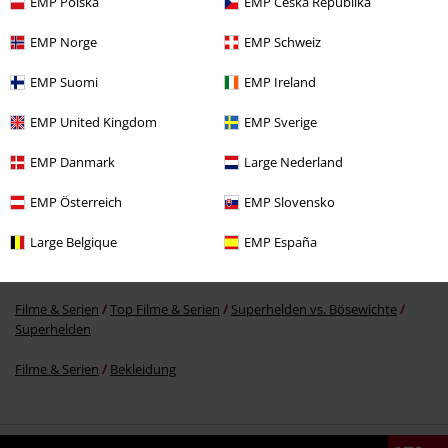
EMP Polska
EMP Česká Republika
EMP Norge
EMP Schweiz
UVP
22,99 €
17,99 €
EMP Suomi
EMP Ireland
EMP United Kingdom
EMP Sverige
Mehr Kategorien. Mehr Möglichkeiten.
EMP Danmark
Large Nederland
Filme & Serien
Kinderkleidung
T-Shirts
EMP Österreich
EMP Slovensko
Filme & Serien
Disney
Filme & Serien
Marvel
Bekleidung
Large Belgique
EMP España
Filme & Serien
Disney
Bekleidung
Filme & Serien
Top Filme & Serien
Superhelden vs. Bösewichte
Superhelden
Filme & Serien
Bekleidung