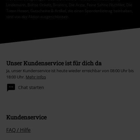
Lindemann, Böhse Onkelz, Broilers, Die Ärzte, Feine Sahne Fischfilet, Die
Toten Hosen, Gutscheine & Artikel, die einen Spendenbeitrag beinhalten,
sind von der Aktion ausgeschlossen.
Unser Kundenservice ist für dich da
Ja, unser Kundenservice ist heute wieder erreichbar von 08:00 Uhr bis
18:00 Uhr.
Mehr Infos
Chat starten
Kundenservice
FAQ / Hilfe