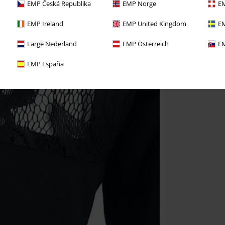
EMP Česká Republika
EMP Norge
EM
EMP Ireland
EMP United Kingdom
EM
Large Nederland
EMP Österreich
EM
EMP España