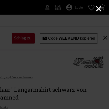
×
0
Login
Schlag zu!
Code
WEEKEND
kopieren
wSt., zzgl. Versandkosten
laar" Langarmshirt schwarz von
damned
etails