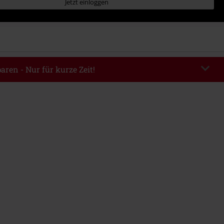
Jetzt einloggen
aren - Nur für kurze Zeit!
EKEND
Code kopieren
m 09.08.2026
ndestbestellwert 49.99€.
abe wird dir der Rabatt automatisch am Ende der Bestellung abgezogen.
eren Aktionscodes kombinierbar. Von der Reduzierung ausgeschlossen sind
, Tickets, Rammstein, (Till) Lindemann, Böhse Onkelz, Broilers, Die Ärzte,
n, Metality, Gutscheine & Artikel, die einen Spendenbeitrag beinhalten.