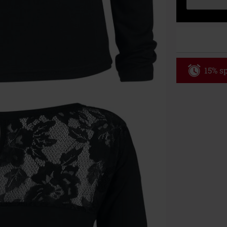
15% sp
Code
WE
Gültig bis zu
Nur Online. Mi
Nach Codeeing
Nicht mit and
Bücher, Medien
Die Toten Hose