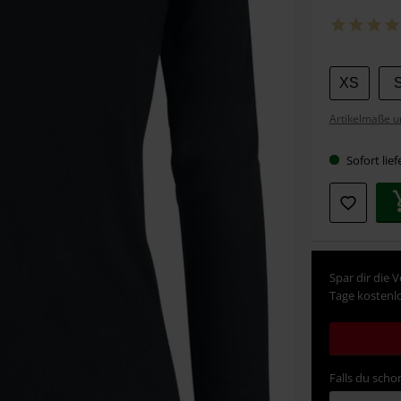
Wähle
XS
deine
Artikelmaße u
Größe
Sofort lief
Spar dir die 
Tage kostenlo
Falls du schon