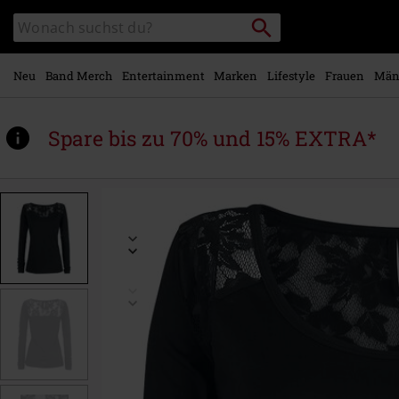
Zum
Packstation
Katalog
Hauptinhalt
suchen
durchsuchen
springen
Neu
Band Merch
Entertainment
Marken
Lifestyle
Frauen
Män
Spare bis zu 70% und 15% EXTRA*
https://www.emp.at/p/kandelaar/376570.html