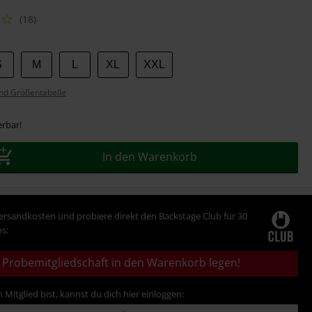
(18)
S
M
L
XL
XXL
nd Größentabelle
erbar!
In den Warenkorb
Versandkosten und probiere direkt den Backstage Club für 30
s:
Probemitgliedschaft in den Warenkorb legen!
 Mitglied bist, kannst du dich hier einloggen: