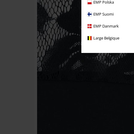
EMP Polska
EMP Suomi
EMP Danmark
Large Belgique