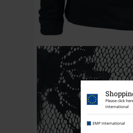
Shopping
Please click he
International
EMP International