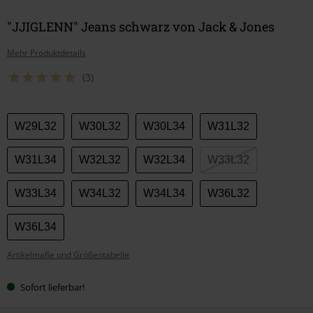
"JJIGLENN" Jeans schwarz von Jack & Jones
Mehr Produktdetails
(3)
Wähle
W29L32
W30L32
W30L34
W31L32
deine
Größe
W31L34
W32L32
W32L34
W33L32
W33L34
W34L32
W34L34
W36L32
W36L34
Artikelmaße und Größentabelle
Sofort lieferbar!