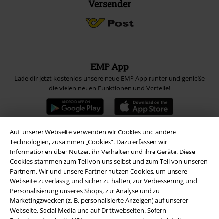
Versender
EMP App
Lade dir jetzt kostenlos unsere neue EMP App runter und genieße
die vielen neuen Funktionen und Vorteile!
Auf unserer Webseite verwenden wir Cookies und andere
Technologien, zusammen „Cookies“. Dazu erfassen wir
A Warner Music Group Company
Informationen über Nutzer, ihr Verhalten und ihre Geräte. Diese
Cookies stammen zum Teil von uns selbst und zum Teil von unseren
Partnern. Wir und unsere Partner nutzen Cookies, um unsere
Webseite zuverlässig und sicher zu halten, zur Verbesserung und
Personalisierung unseres Shops, zur Analyse und zu
Marketingzwecken (z. B. personalisierte Anzeigen) auf unserer
Webseite, Social Media und auf Drittwebseiten. Sofern