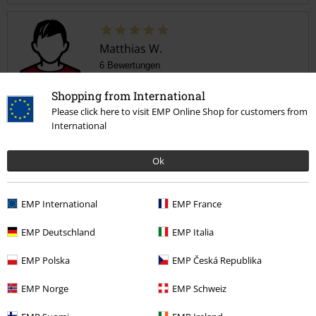
Matthias W.
6 Bewertungen
Geschrieben am: Donnerstag, 04.12.2025
Shopping from International
Körpergröße in Meter: 1.73
Gekaufte Größe: W34/L32
Please click here to visit EMP Online Shop for customers from
International
Kommentar jetzt abschicken!
Jeans passt perfekt
Die Jack & Jones Jeans passt perfekt - super Qualität. Und das auch
Ok
noch zu diesem Preis. Ich habe mir die Jeans direkt nochmal bestellt.
EMP International
EMP France
EMP Deutschland
EMP Italia
Verifizierte Rezension
EMP Polska
EMP Česká Republika
War diese Bewertung hilfreich für dich?
EMP Norge
EMP Schweiz