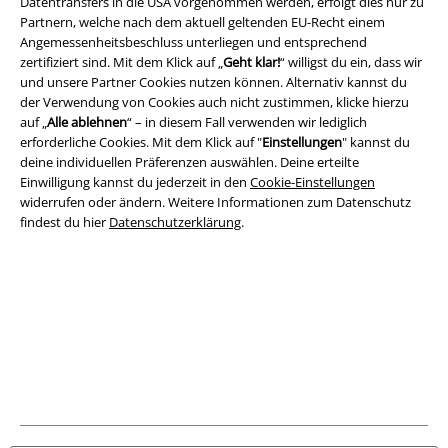
Datentransfers in die USA vorgenommen werden, erfolgt dies nur zu
Partnern, welche nach dem aktuell geltenden EU-Recht einem
Angemessenheitsbeschluss unterliegen und entsprechend
zertifiziert sind. Mit dem Klick auf „
Geht klar!
“ willigst du ein, dass wir
und unsere Partner Cookies nutzen können. Alternativ kannst du
der Verwendung von Cookies auch nicht zustimmen, klicke hierzu
auf „
Alle ablehnen
“ – in diesem Fall verwenden wir lediglich
erforderliche Cookies. Mit dem Klick auf "
Einstellungen
" kannst du
Rechtliches
deine individuellen Präferenzen auswählen. Deine erteilte
AGB
Einwilligung kannst du jederzeit in den
Cookie-Einstellungen
widerrufen oder ändern. Weitere Informationen zum Datenschutz
findest du hier
Datenschutzerklärung
.
Impressum
Datenschutz
Entsorgung und Umweltschutz
Konformitätserklärung
Information zur Barrierefreiheit