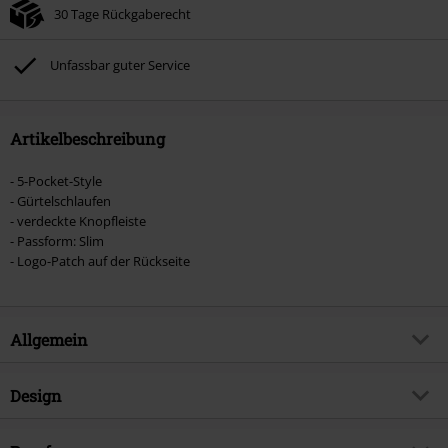
30 Tage Rückgaberecht
Nicht mit anderen Aktionscodes kombinierbar. Von der Reduzierung
ausgeschlossen sind Bücher, Medien, Tickets, Rammstein, (Till) Lindemann,
Böhse Onkelz, Broilers, Die Ärzte, Die Toten Hosen, Metality, Gutscheine &
Unfassbar guter Service
Artikel, die einen Spendenbeitrag beinhalten.
Artikelbeschreibung
- 5-Pocket-Style
- Gürtelschlaufen
- verdeckte Knopfleiste
- Passform: Slim
- Logo-Patch auf der Rückseite
Allgemein
Artikelnummer:
499032
Design
Titel
JJIGLENN
Produkt-Typ
Jeans