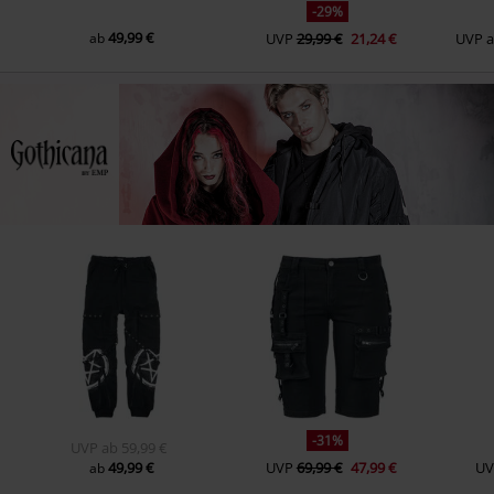
-29%
49,99 €
ab
UVP
29,99 €
21,24 €
UVP
-31%
UVP
ab
59,99 €
49,99 €
UVP
69,99 €
47,99 €
UV
ab