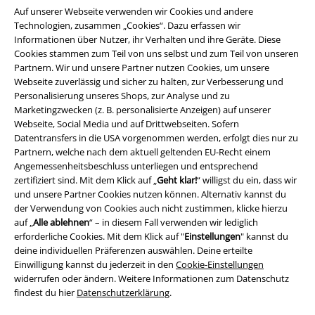
Auf unserer Webseite verwenden wir Cookies und andere
Technologien, zusammen „Cookies“. Dazu erfassen wir
Informationen über Nutzer, ihr Verhalten und ihre Geräte. Diese
Cookies stammen zum Teil von uns selbst und zum Teil von unseren
Partnern. Wir und unsere Partner nutzen Cookies, um unsere
Webseite zuverlässig und sicher zu halten, zur Verbesserung und
Personalisierung unseres Shops, zur Analyse und zu
Marketingzwecken (z. B. personalisierte Anzeigen) auf unserer
Webseite, Social Media und auf Drittwebseiten. Sofern
Datentransfers in die USA vorgenommen werden, erfolgt dies nur zu
Partnern, welche nach dem aktuell geltenden EU-Recht einem
Angemessenheitsbeschluss unterliegen und entsprechend
zertifiziert sind. Mit dem Klick auf „
Geht klar!
“ willigst du ein, dass wir
Rechtliches
und unsere Partner Cookies nutzen können. Alternativ kannst du
der Verwendung von Cookies auch nicht zustimmen, klicke hierzu
AGB
auf „
Alle ablehnen
“ – in diesem Fall verwenden wir lediglich
erforderliche Cookies. Mit dem Klick auf "
Einstellungen
" kannst du
Impressum
deine individuellen Präferenzen auswählen. Deine erteilte
Einwilligung kannst du jederzeit in den
Cookie-Einstellungen
Datenschutz
widerrufen oder ändern. Weitere Informationen zum Datenschutz
findest du hier
Datenschutzerklärung
.
Entsorgung und Umweltschutz