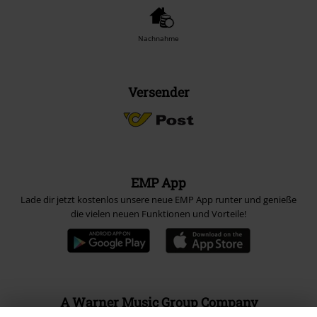
Nachnahme
Versender
EMP App
Lade dir jetzt kostenlos unsere neue EMP App runter und genieße
die vielen neuen Funktionen und Vorteile!
A Warner Music Group Company