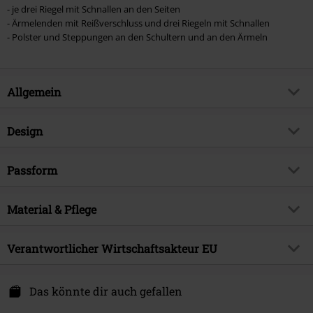
- je drei Riegel mit Schnallen an den Seiten
- Ärmelenden mit Reißverschluss und drei Riegeln mit Schnallen
- Polster und Steppungen an den Schultern und an den Ärmeln
Allgemein
Artikelnummer:
564930
Design
Titel
Jacket with ribbed sleeves
Produkt-Typ
Übergangsjacke
Brand
Passform
Gothicana by EMP
Muster
Uni
Exklusiv bei EMP
EMP Exklusiv
Länge (des Kleidungsstücks)
Normal
Bedruckt
Material & Pflege
nein
Produktthema
Basics, Gothic, Rockwear,
Streetwear
Details
Labelknopf
Obermaterial
100% Baumwolle
Verantwortlicher Wirtschaftsakteur EU
Signature
nein
Halsausschnitt/Kragen
Rundhals
Pflegehinweis
Maschinenwäsche
Erscheinungsdatum
28.01.2025
Kragenform
Stehkragen
E.M.P. Merchandising Handelsgesellschaft mbH
Futter
100% Polyester
Darmer Esch 70a
Das könnte dir auch gefallen
Geschlecht
Männer
Ärmelform
Normaler Ärmel
49811 Lingen