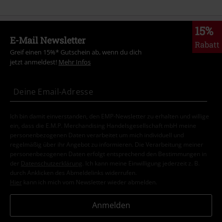
15%
E-Mail Newsletter
Rabatt
Greif einen 15%* Gutschein ab, wenn du dich
jetzt anmeldest!
Mehr Infos
Ich bin damit einverstanden, den EMP-Newsletter zu erhalten und willige
ein, dass die E.M.P. Merchandising Handelsgesellschaft mbH meine
personenbezogenen Daten verarbeitet um mich individuell und
regelmäßig über ihr Angebot zu informieren. Die Verarbeitung meiner
personenbezogenen Daten erfolgt entsprechend den Bestimmungen in
der
Datenschutzerklärung
. Ich kann meine Einwilligung jederzeit z. B.
durch Anklicken des Abmeldelinks widerrufen.
Hier
kann ich mich vom Newsletter wieder abmelden.
Anmelden