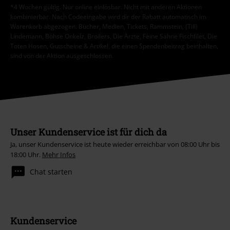
*4 Wochen gültig. Nur online einlösbar. Nicht mit anderen Aktionen
kombinierbar. Nach Codeeingabe wird dir der Rabatt automatisch im
Warenkorb abgezogen. Bücher, Medien, Tickets, Rammstein, (Till)
Lindemann, Böhse Onkelz, Broilers, Die Ärzte, Feine Sahne Fischfilet, Die
Toten Hosen, Gutscheine & Artikel, die einen Spendenbeitrag beinhalten,
sind von der Aktion ausgeschlossen.
Unser Kundenservice ist für dich da
Ja, unser Kundenservice ist heute wieder erreichbar von 08:00 Uhr bis
18:00 Uhr.
Mehr Infos
Chat starten
Kundenservice