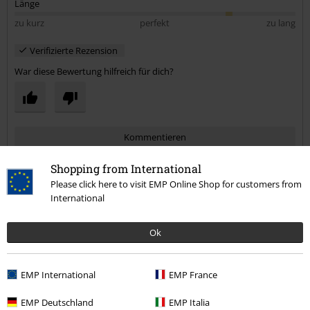
Länge
zu kurz
perfekt
zu lang
Verifizierte Rezension
War diese Bewertung hilfreich für dich?
Kommentieren
Shopping from International
Please click here to visit EMP Online Shop for customers from
Frank S.
International
7 Bewertungen
Geschrieben am: Donnerstag, 20.02.2025
Ok
Körpergröße in Meter: 1.70
Gekaufte Größe: S
EMP International
EMP France
Kommentar jetzt abschicken!
Schöne Jacke
EMP Deutschland
EMP Italia
Schön designte Jacke mit reichlich Taschen und coolem Look. Wie so