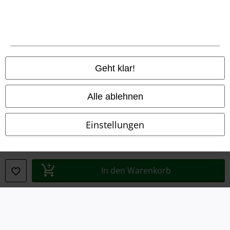
Rechtliches
AGB
Geht klar!
Impressum
Alle ablehnen
Datenschutz
Einstellungen
Entsorgung und Umweltschutz
Konformitätserklärung
In den Warenkorb
Information zur Barrierefreiheit
Cookie-Einstellungen
Vertrag widerrufen