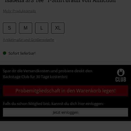
Mehr Produktdetails
Wähle
S
M
L
XL
deine
Artikelmaße und Größentabelle
Größe
Sofort lieferbar!
Spar dir die Versandkosten und probiere direkt den
Backstage Club für 30 Tage kostenlos:
Probemitgliedschaft in den Warenkorb legen!
Falls du schon Mitglied bist, kannst du dich hier einloggen:
Jetzt einloggen