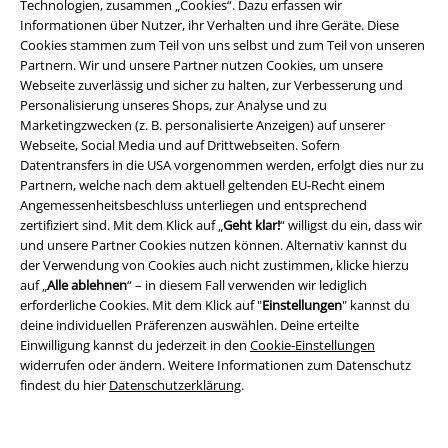
Technologien, zusammen „Cookies“. Dazu erfassen wir
Informationen über Nutzer, ihr Verhalten und ihre Geräte. Diese
Cookies stammen zum Teil von uns selbst und zum Teil von unseren
EMP App
Partnern. Wir und unsere Partner nutzen Cookies, um unsere
Webseite zuverlässig und sicher zu halten, zur Verbesserung und
Lade dir jetzt kostenlos unsere neue EMP App runter und genieße
Personalisierung unseres Shops, zur Analyse und zu
die vielen neuen Funktionen und Vorteile!
Marketingzwecken (z. B. personalisierte Anzeigen) auf unserer
Webseite, Social Media und auf Drittwebseiten. Sofern
Datentransfers in die USA vorgenommen werden, erfolgt dies nur zu
Partnern, welche nach dem aktuell geltenden EU-Recht einem
Angemessenheitsbeschluss unterliegen und entsprechend
zertifiziert sind. Mit dem Klick auf „
Geht klar!
“ willigst du ein, dass wir
A Warner Music Group Company
und unsere Partner Cookies nutzen können. Alternativ kannst du
der Verwendung von Cookies auch nicht zustimmen, klicke hierzu
auf „
Alle ablehnen
“ – in diesem Fall verwenden wir lediglich
erforderliche Cookies. Mit dem Klick auf "
Einstellungen
" kannst du
deine individuellen Präferenzen auswählen. Deine erteilte
Einwilligung kannst du jederzeit in den
Cookie-Einstellungen
widerrufen oder ändern. Weitere Informationen zum Datenschutz
findest du hier
Datenschutzerklärung
.