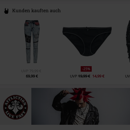
Kunden kauften auch
-25%
UVP
79,99 €
69,99 €
UVP
19,99 €
14,99 €
UV