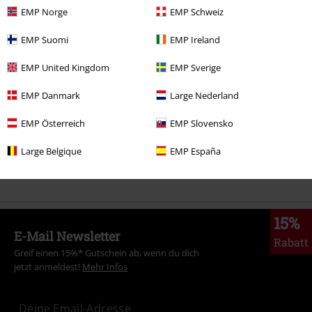
EMP Norge
EMP Schweiz
Mehr Kategorien. Mehr Möglichkeiten.
EMP Suomi
EMP Ireland
Themen
Rockwear
Rockwear Frauen
EMP United Kingdom
EMP Sverige
Themen
Streetwear
Streetwear Frauen
EMP Danmark
Large Nederland
Themen
Streetwear
Bekleidung
T-Shirts
EMP Österreich
EMP Slovensko
Bekleidung & Accessoires
Oberteile
T-shirts
Large Belgique
EMP España
Markenkleidung
Affliction
15%
E-Mail Newsletter
Rabatt
Greif einen 15%* Gutschein ab, wenn du dich
jetzt anmeldest!
Mehr Infos