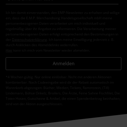
Ich bin damit einverstanden, den EMP-Newsletter zu erhalten und willige
ein, dass die E.M.P. Merchandising Handelsgesellschaft mbH meine
personenbezogenen Daten verarbeitet um mich individuell und
regelmäßig über ihr Angebot zu informieren. Die Verarbeitung meiner
personenbezogenen Daten erfolgt entsprechend den Bestimmungen in
der
Datenschutzerklärung
. Ich kann meine Einwilligung jederzeit z. B.
durch Anklicken des Abmeldelinks widerrufen.
Hier
kann ich mich vom Newsletter wieder abmelden.
Anmelden
*4 Wochen gültig. Nur online einlösbar. Nicht mit anderen Aktionen
kombinierbar. Nach Codeeingabe wird dir der Rabatt automatisch im
Warenkorb abgezogen. Bücher, Medien, Tickets, Rammstein, (Till)
Lindemann, Böhse Onkelz, Broilers, Die Ärzte, Feine Sahne Fischfilet, Die
Toten Hosen, Gutscheine & Artikel, die einen Spendenbeitrag beinhalten,
sind von der Aktion ausgeschlossen.