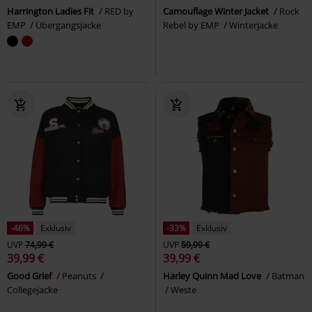
Harrington Ladies Fit
RED by
Camouflage Winter Jacket
Rock
EMP
Übergangsjacke
Rebel by EMP
Winterjacke
-46%
Exklusiv
-33%
Exklusiv
UVP
74,99 €
UVP
59,99 €
39,99 €
39,99 €
Good Grief
Peanuts
Harley Quinn Mad Love
Batman
Collegejacke
Weste