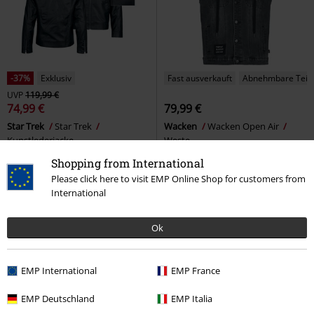
-37%
Exklusiv
Fast ausverkauft
Abnehmbare Teil
UVP
119,99 €
74,99 €
79,99 €
Star Trek
Star Trek
Wacken
Wacken Open Air
Kunstlederjacke
Weste
Shopping from International
Please click here to visit EMP Online Shop for customers from
International
Ok
EMP International
EMP France
EMP Deutschland
EMP Italia