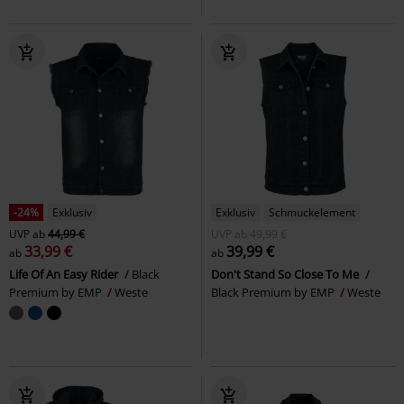
-24%
Exklusiv
Exklusiv
Schmuckelement
UVP
ab
44,99 €
UVP
ab
49,99 €
33,99 €
39,99 €
ab
ab
Life Of An Easy Rider
Black
Don't Stand So Close To Me
Premium by EMP
Weste
Black Premium by EMP
Weste