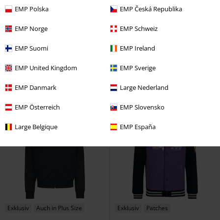
EMP Polska
EMP Česká Republika
-27%
Exklusiv
%
Exklusiv
EMP Norge
EMP Schweiz
UVP
ab
69,99 €
50,99 €
59,49 €
ab
ab
EMP Suomi
EMP Ireland
Jeansjacke mit Sweatärmeln und
Soccer Trackjacket
Motörhead
Kapuze
RED by EMP
Trainingsjacke
EMP United Kingdom
EMP Sverige
Jeansjacke
EMP Danmark
Large Nederland
EMP Österreich
EMP Slovensko
Large Belgique
EMP España
Exklusiv
Auch in Plus Size
Exklusiv
Patches