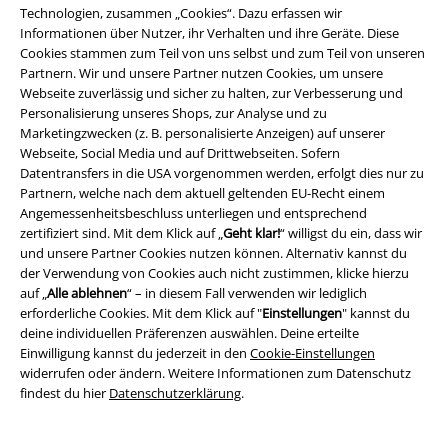
Technologien, zusammen „Cookies“. Dazu erfassen wir
Informationen über Nutzer, ihr Verhalten und ihre Geräte. Diese
Cookies stammen zum Teil von uns selbst und zum Teil von unseren
Über EMP
Partnern. Wir und unsere Partner nutzen Cookies, um unsere
Webseite zuverlässig und sicher zu halten, zur Verbesserung und
EMP Events
Personalisierung unseres Shops, zur Analyse und zu
Marketingzwecken (z. B. personalisierte Anzeigen) auf unserer
Partnerprogramm
Webseite, Social Media und auf Drittwebseiten. Sofern
Datentransfers in die USA vorgenommen werden, erfolgt dies nur zu
EMP Stores
Partnern, welche nach dem aktuell geltenden EU-Recht einem
Angemessenheitsbeschluss unterliegen und entsprechend
Nachhaltigkeit
zertifiziert sind. Mit dem Klick auf „
Geht klar!
“ willigst du ein, dass wir
und unsere Partner Cookies nutzen können. Alternativ kannst du
Jobs bei EMP
der Verwendung von Cookies auch nicht zustimmen, klicke hierzu
auf „
Alle ablehnen
“ – in diesem Fall verwenden wir lediglich
erforderliche Cookies. Mit dem Klick auf "
Einstellungen
" kannst du
deine individuellen Präferenzen auswählen. Deine erteilte
Einwilligung kannst du jederzeit in den
Cookie-Einstellungen
widerrufen oder ändern. Weitere Informationen zum Datenschutz
findest du hier
Datenschutzerklärung
.