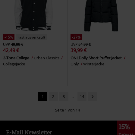
-15%
Fast ausverkauft
-27%
UVP
49,99 €
UVP
54,99 €
42,49 €
39,99 €
2-Tone College
Urban Classics
ONLDolly Short Puffer Jacket
Collegejacke
Only
Winterjacke
1
2
3
...
14
Seite 1 von 14
15%
E-Mail Newsletter
Rabatt