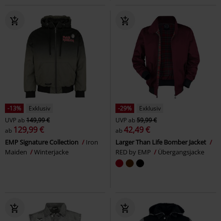
-13%
Exklusiv
-29%
Exklusiv
UVP
ab
149,99 €
UVP
ab
59,99 €
129,99 €
42,49 €
ab
ab
EMP Signature Collection
Iron
Larger Than Life Bomber Jacket
Maiden
Winterjacke
RED by EMP
Übergangsjacke