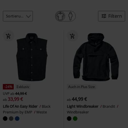
Filtern
-24%
Exklusiv
Auch in Plus Size
UVP
ab
44,99 €
33,99 €
44,99 €
ab
ab
Life Of An Easy Rider
Black
Light Windbreaker
Brandit
Premium by EMP
Weste
Windbreaker