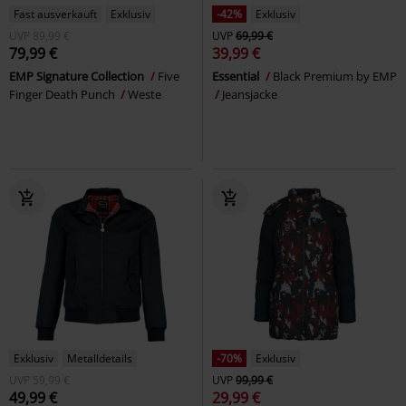
Fast ausverkauft
Exklusiv
-42%
Exklusiv
UVP
89,99 €
UVP
69,99 €
79,99 €
39,99 €
EMP Signature Collection
Five
Essential
Black Premium by EMP
Finger Death Punch
Weste
Jeansjacke
Exklusiv
Metalldetails
-70%
Exklusiv
UVP
59,99 €
UVP
99,99 €
49,99 €
29,99 €