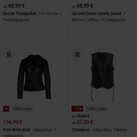
69,99 €
69,99 €
ab
ab
Soccer Trackjacket
In Flames
Up and Down Varsity Jacket
Trainingsjacke
Electric Callboy
Collegejacke
%
100% Leder
-15%
100% Leder
ab
79,99 €
134,99 €
67,99 €
ab
PGG W14 LEGV
Mauritius
CXNalynn
Mauritius
Weste
Lederjacke