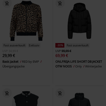
Fast ausverkauft
Exklusiv
-30%
Fast ausverkauft
UVP
34,99 €
UVP
99,99 €
29,99 €
69,99 €
Basic Jacket
RED by EMP
ONLFREJA LIFE SHORT DB JACKET
Übergangsjacke
OTW NOOS
Only
Winterjacke