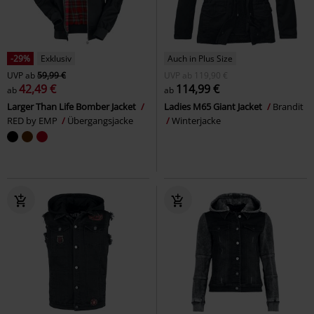
-29%
Exklusiv
Auch in Plus Size
UVP
ab
59,99 €
UVP
ab
119,90 €
42,49 €
114,99 €
ab
ab
Larger Than Life Bomber Jacket
Ladies M65 Giant Jacket
Brandit
RED by EMP
Übergangsjacke
Winterjacke