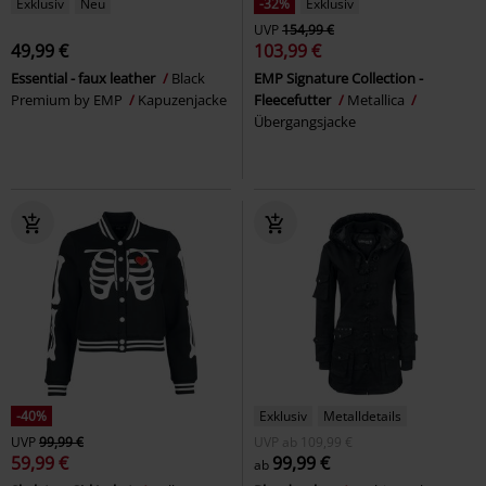
Exklusiv
Neu
-32%
Exklusiv
UVP
154,99 €
49,99 €
103,99 €
Essential - faux leather
Black
EMP Signature Collection -
Premium by EMP
Kapuzenjacke
Fleecefutter
Metallica
Übergangsjacke
-40%
Exklusiv
Metalldetails
UVP
99,99 €
UVP
ab
109,99 €
59,99 €
99,99 €
ab