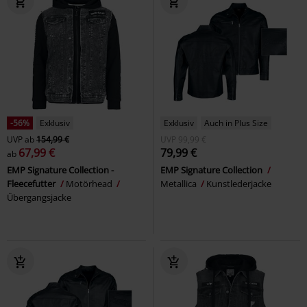
-56%
Exklusiv
Exklusiv
Auch in Plus Size
UVP
ab
154,99 €
UVP
99,99 €
67,99 €
79,99 €
ab
EMP Signature Collection -
EMP Signature Collection
Fleecefutter
Motörhead
Metallica
Kunstlederjacke
Übergangsjacke