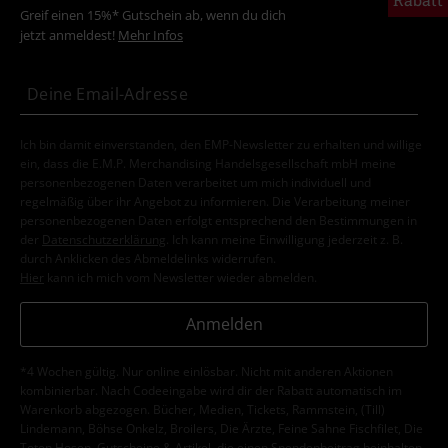
Greif einen 15%* Gutschein ab, wenn du dich
jetzt anmeldest!
Mehr Infos
Ich bin damit einverstanden, den EMP-Newsletter zu erhalten und willige
ein, dass die E.M.P. Merchandising Handelsgesellschaft mbH meine
personenbezogenen Daten verarbeitet um mich individuell und
regelmäßig über ihr Angebot zu informieren. Die Verarbeitung meiner
personenbezogenen Daten erfolgt entsprechend den Bestimmungen in
der
Datenschutzerklärung
. Ich kann meine Einwilligung jederzeit z. B.
durch Anklicken des Abmeldelinks widerrufen.
Hier
kann ich mich vom Newsletter wieder abmelden.
Anmelden
*4 Wochen gültig. Nur online einlösbar. Nicht mit anderen Aktionen
kombinierbar. Nach Codeeingabe wird dir der Rabatt automatisch im
Warenkorb abgezogen. Bücher, Medien, Tickets, Rammstein, (Till)
Lindemann, Böhse Onkelz, Broilers, Die Ärzte, Feine Sahne Fischfilet, Die
Toten Hosen, Gutscheine & Artikel, die einen Spendenbeitrag beinhalten,