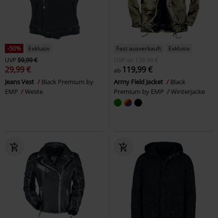
-50%
Exklusiv
Fast ausverkauft
Exklusiv
UVP
59,99 €
UVP
ab
129,99 €
29,99 €
119,99 €
ab
Jeans Vest
Black Premium by
Army Field Jacket
Black
EMP
Weste
Premium by EMP
Winterjacke