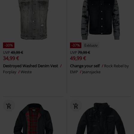
-30%
-37%
Exklusiv
UVP
49,99 €
UVP
79,99 €
34,99 €
49,99 €
Destroyed Washed Denim Vest
Change your self
Rock Rebel by
Forplay
Weste
EMP
Jeansjacke