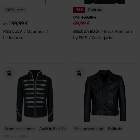
100% Leder
-36%
Exklusiv
UVP
109,99 €
199,99 €
69,99 €
ab
PGG LULV
Mauritius
Black on Black
Black Premium
Lederjacke
by EMP
Winterjacke
Schmuckelement
Auch in Plus Size
Fast ausverkauft
Exklusiv
UVP
ab
63,00 €