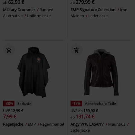
62,99 €
279,99 €
ab
ab
Military Drummer
Banned
EMP Signature Collection
Iron
Alternative
Uniformjacke
Maiden
Lederjacke
-38%
Exklusiv
-17%
Abnehmbare Teile
UVP
12,99 €
UVP
ab
159,90 €
7,99 €
131,74 €
ab
Regenjacke
EMP
Regenmantel
Angy W18 LASANV
Mauritius
Lederjacke