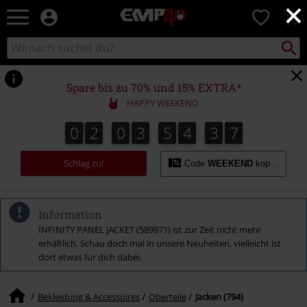
×
EMP
0
Merchandise
-
Packst
Katalog
suchen
Fanartikel
durchsuchen
Shop
für
Spare bis zu 70% und 15% EXTRA*
Rock
HAPPY WEEKEND
&
Entertainment
0
2
0
3
5
4
3
6
0
2
0
3
5
4
3
5
3
3
7
5
6
Schlag zu!
Code
WEEKEND
kopieren
Information
INFINITY PANEL JACKET (589971) ist zur Zeit nicht mehr
erhältlich. Schau doch mal in unsere Neuheiten, vielleicht ist
dort etwas für dich dabei.
Bekleidung & Accessoires
Oberteile
Jacken (794)