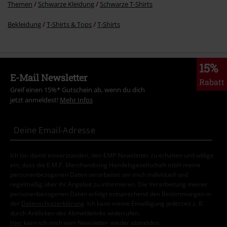
Themen
Schwarze Kleidung
Schwarze T-Shirts
Bekleidung
T-Shirts & Tops
T-Shirts
15%
E-Mail Newsletter
Rabatt
Greif einen 15%* Gutschein ab, wenn du dich
jetzt anmeldest!
Mehr Infos
Ich bin damit einverstanden, den EMP-Newsletter zu erhalten und willige
ein, dass die E.M.P. Merchandising Handelsgesellschaft mbH meine
personenbezogenen Daten verarbeitet um mich individuell und
regelmäßig über ihr Angebot zu informieren. Die Verarbeitung meiner
personenbezogenen Daten erfolgt entsprechend den Bestimmungen in
der
Datenschutzerklärung
. Ich kann meine Einwilligung jederzeit z. B.
durch Anklicken des Abmeldelinks widerrufen.
Hier
kann ich mich vom Newsletter wieder abmelden.