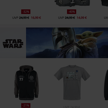
-32%
-40%
UVP
24,99 €
16,99 €
UVP
24,99 €
14,99 €
UV
-21%
UVP
24,99 €