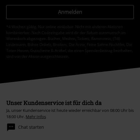
Anmelden
*4 Wochen gültig. Nur online einlösbar. Nicht mit anderen Aktionen
kombinierbar. Nach Codeeingabe wird dir der Rabatt automatisch im
Warenkorb abgezogen. Bücher, Medien, Tickets, Rammstein, (Till)
Lindemann, Böhse Onkelz, Broilers, Die Ärzte, Feine Sahne Fischfilet, Die
Toten Hosen, Gutscheine & Artikel, die einen Spendenbeitrag beinhalten,
sind von der Aktion ausgeschlossen.
Unser Kundenservice ist für dich da
Ja, unser Kundenservice ist heute wieder erreichbar von 08:00 Uhr bis
18:00 Uhr.
Mehr Infos
Chat starten