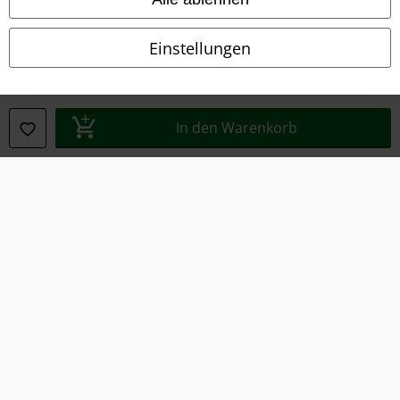
Datenschutz
Einstellungen
Entsorgung und Umweltschutz
Konformitätserklärung
In den Warenkorb
Information zur Barrierefreiheit
Cookie-Einstellungen
Vertrag widerrufen
Alle Preise inkl. gesetzlicher Mehrwertsteuer, zzgl.
Versandkosten
© 1986-2026 E.M.P. Merchandising HGmbH
EMP Online Shops