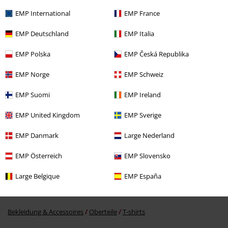
EMP International
EMP France
EMP Deutschland
EMP Italia
EMP Polska
EMP Česká Republika
EMP Norge
EMP Schweiz
EMP Suomi
EMP Ireland
-36%
UVP
24,99 €
15,99 €
EMP United Kingdom
EMP Sverige
EMP Danmark
Large Nederland
Mehr Kategorien. Mehr Möglichkeiten.
EMP Österreich
EMP Slovensko
Filme & Serien
Bekleidung
T-Shirts & Tops
T-Shirts
Large Belgique
EMP España
Filme & Serien
Top Filme & Serien
Serien
Bekleidung
T-Shirts
Bekleidung & Accessoires
Oberteile
T-shirts