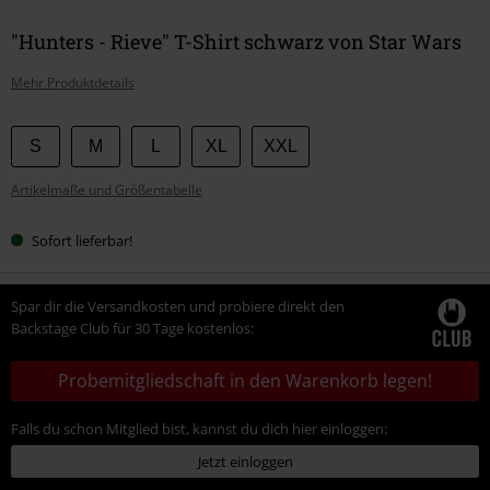
"Hunters - Rieve" T-Shirt schwarz von Star Wars
Mehr Produktdetails
Wähle
S
M
L
XL
XXL
deine
Artikelmaße und Größentabelle
Größe
Sofort lieferbar!
Spar dir die Versandkosten und probiere direkt den
Backstage Club für 30 Tage kostenlos:
Probemitgliedschaft in den Warenkorb legen!
Falls du schon Mitglied bist, kannst du dich hier einloggen:
Jetzt einloggen