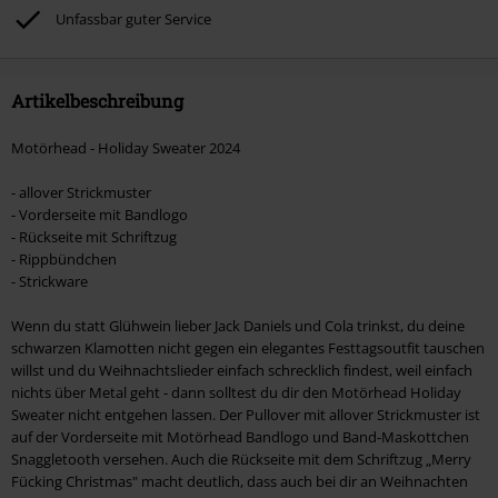
Böhse Onkelz, Broilers, Die Ärzte, Die Toten Hosen, Metality, Gutscheine &
Unfassbar guter Service
Artikel, die einen Spendenbeitrag beinhalten.
Artikelbeschreibung
Motörhead - Holiday Sweater 2024
- allover Strickmuster
- Vorderseite mit Bandlogo
- Rückseite mit Schriftzug
- Rippbündchen
- Strickware
Wenn du statt Glühwein lieber Jack Daniels und Cola trinkst, du deine
schwarzen Klamotten nicht gegen ein elegantes Festtagsoutfit tauschen
willst und du Weihnachtslieder einfach schrecklich findest, weil einfach
nichts über Metal geht - dann solltest du dir den Motörhead Holiday
Sweater nicht entgehen lassen. Der Pullover mit allover Strickmuster ist
auf der Vorderseite mit Motörhead Bandlogo und Band-Maskottchen
Snaggletooth versehen. Auch die Rückseite mit dem Schriftzug „Merry
Fücking Christmas" macht deutlich, dass auch bei dir an Weihnachten