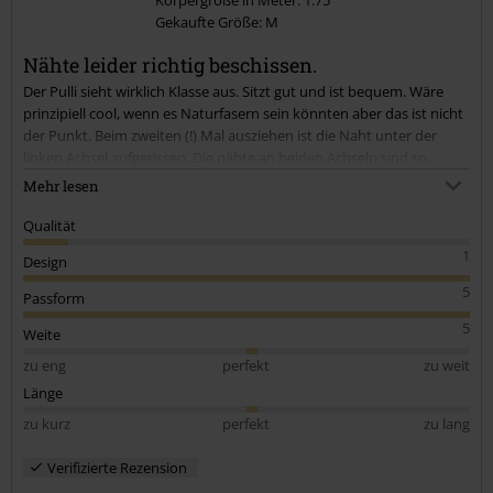
Gekaufte Größe: M
Kommentar jetzt abschicken!
Nähte leider richtig beschissen.
Der Pulli sieht wirklich Klasse aus. Sitzt gut und ist bequem. Wäre
prinzipiell cool, wenn es Naturfasern sein könnten aber das ist nicht
der Punkt. Beim zweiten (!) Mal ausziehen ist die Naht unter der
linken Achsel aufgerissen. Die nähte an beiden Achseln sind so
unfassbar mies verarbeitet, dass Man sie mit 2 fingern leider ohne
Mehr lesen
Kraftaufwand aufreißen könnte. Ich bin echt maßlos enttäuscht.
Wäre ein echt Hammergeiler Pulli. Aber mit der Qualität ist er leider
Qualität
komplett für die Tonne
1
Design
5
Passform
5
Weite
zu eng
perfekt
zu weit
Länge
zu kurz
perfekt
zu lang
Verifizierte Rezension