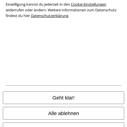
Impressum
Einwilligung kannst du jederzeit in den
Cookie-Einstellungen
widerrufen oder ändern. Weitere Informationen zum Datenschutz
Datenschutz
findest du hier
Datenschutzerklärung
.
Entsorgung und Umweltschutz
Konformitätserklärung
Information zur Barrierefreiheit
Cookie-Einstellungen
Vertrag widerrufen
Alle Preise inkl. gesetzlicher Mehrwertsteuer, zzgl.
Versandkosten
Geht klar!
© 1986-2026 E.M.P. Merchandising HGmbH
Alle ablehnen