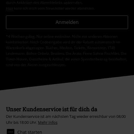
durch Anklicken des Abmeldelinks widerrufen.
Hier
kann ich mich vom Newsletter wieder abmelden.
Anmelden
*4 Wochen gültig. Nur online einlösbar. Nicht mit anderen Aktionen
kombinierbar. Nach Codeeingabe wird dir der Rabatt automatisch im
Warenkorb abgezogen. Bücher, Medien, Tickets, Rammstein, (Till)
Lindemann, Böhse Onkelz, Broilers, Die Ärzte, Feine Sahne Fischfilet, Die
Toten Hosen, Gutscheine & Artikel, die einen Spendenbeitrag beinhalten,
sind von der Aktion ausgeschlossen.
Unser Kundenservice ist für dich da
Der Kundenservice ist am nächsten Tag wieder erreichbar von 08:00
Uhr bis 18:00 Uhr.
Mehr Infos
Chat starten