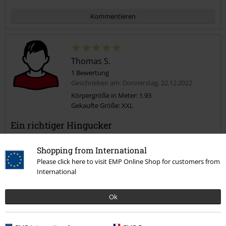
Kommentieren
Thomas S.
1 Bewertung
Geschrieben am: Donnerstag, 22.12.2022
Körpergröße in Meter: 1.93
Gekaufte Größe: XXL
Kommentar jetzt abschicken!
Ein richtiger Hingucker
Größe wie vorgeschlagen saß perfekt.
Bei 1,93m und 96kg.
Shopping from International
Pullover sitzt locker, so wie er soll. Armlänge war auch super. Fühlt
Please click here to visit EMP Online Shop for customers from
sich auch qualitativ sehr wertig an.
International
Absolut Top!
Ok
Qualität
5
Design