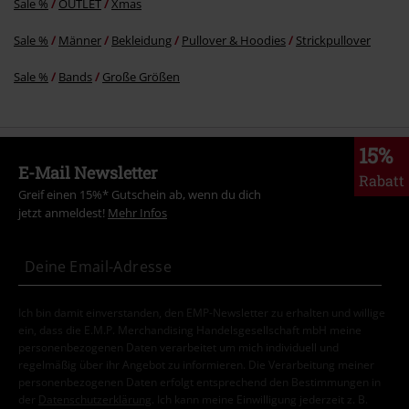
Sale %
OUTLET
Xmas
Sale %
Männer
Bekleidung
Pullover & Hoodies
Strickpullover
Sale %
Bands
Große Größen
15%
E-Mail Newsletter
Rabatt
Greif einen 15%* Gutschein ab, wenn du dich
jetzt anmeldest!
Mehr Infos
Ich bin damit einverstanden, den EMP-Newsletter zu erhalten und willige
ein, dass die E.M.P. Merchandising Handelsgesellschaft mbH meine
personenbezogenen Daten verarbeitet um mich individuell und
regelmäßig über ihr Angebot zu informieren. Die Verarbeitung meiner
personenbezogenen Daten erfolgt entsprechend den Bestimmungen in
der
Datenschutzerklärung
. Ich kann meine Einwilligung jederzeit z. B.