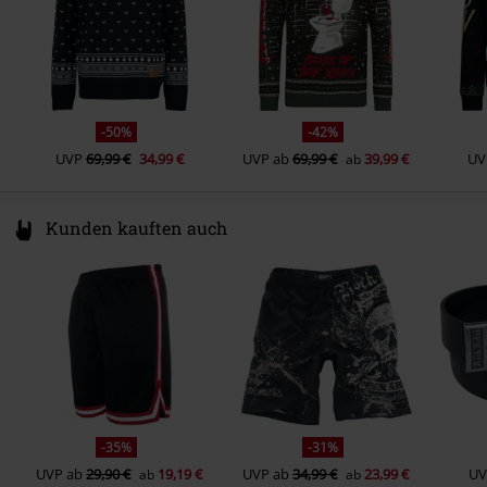
-50%
-42%
UVP
69,99 €
34,99 €
UVP
ab
69,99 €
39,99 €
UV
ab
Kunden kauften auch
-35%
-31%
UVP
ab
29,90 €
19,19 €
UVP
ab
34,99 €
23,99 €
UV
ab
ab