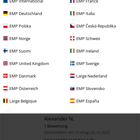
EMP International
EMP France
5
Passform
5
EMP Deutschland
EMP Italia
Weite
zu eng
perfekt
zu weit
EMP Polska
EMP Česká Republika
Länge
EMP Norge
EMP Schweiz
zu kurz
perfekt
zu lang
EMP Suomi
EMP Ireland
Verifizierte Rezension
War diese Bewertung hilfreich für dich?
EMP United Kingdom
EMP Sverige
EMP Danmark
Large Nederland
EMP Österreich
EMP Slovensko
Kommentieren
Large Belgique
EMP España
Alexander N.
1 Bewertung
Geschrieben am: Freitag, 02.12.2022
Körpergröße in Meter: 1.75