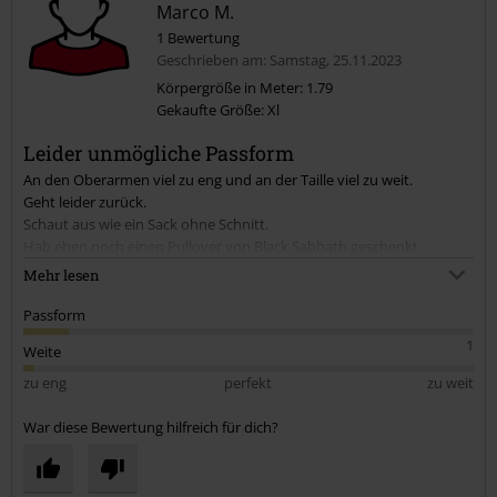
Marco M.
1 Bewertung
Geschrieben am: Samstag, 25.11.2023
Körpergröße in Meter: 1.79
Gekaufte Größe: Xl
Kommentar jetzt abschicken!
Leider unmögliche Passform
An den Oberarmen viel zu eng und an der Taille viel zu weit.
Geht leider zurück.
Schaut aus wie ein Sack ohne Schnitt.
Hab eben noch einen Pullover von Black Sabbath geschenkt
bekommen. Auch Größe XL....der passt bis auf die etwas weite Taille
Mehr lesen
sonst perfekt....die fallen wohl somit alle unterschiedlich aus.
Passform
1
Weite
zu eng
perfekt
zu weit
War diese Bewertung hilfreich für dich?