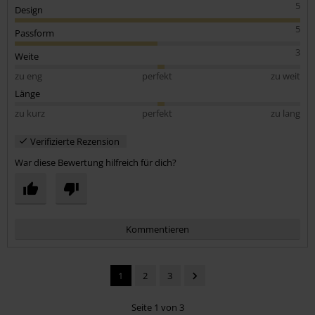
5
Design
5
Passform
3
Weite
zu eng
perfekt
zu weit
Länge
zu kurz
perfekt
zu lang
Verifizierte Rezension
War diese Bewertung hilfreich für dich?
Kommentieren
1
2
3
Seite 1 von 3