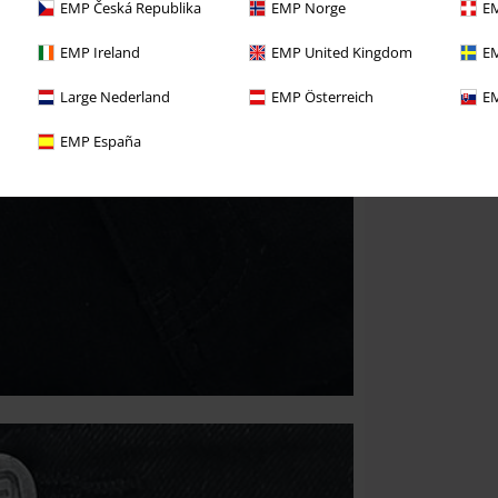
EMP Česká Republika
EMP Norge
EM
EMP Ireland
EMP United Kingdom
EM
Large Nederland
EMP Österreich
EM
EMP España