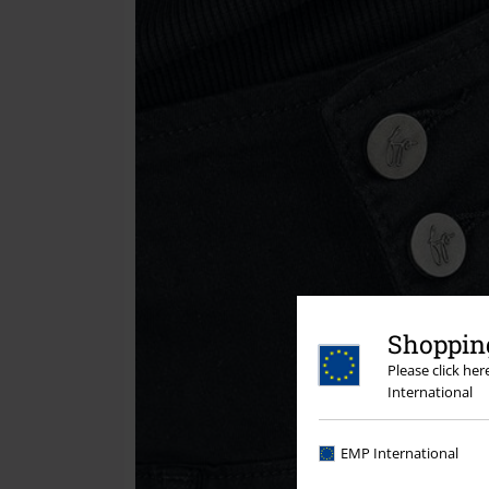
Shopping
Please click he
International
EMP International