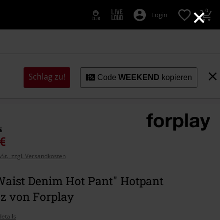
×
0
Login
Schlag zu!
Code
WEEKEND
kopieren
€
 €
wSt., zzgl. Versandkosten
Waist Denim Hot Pant" Hotpant
z von Forplay
etails