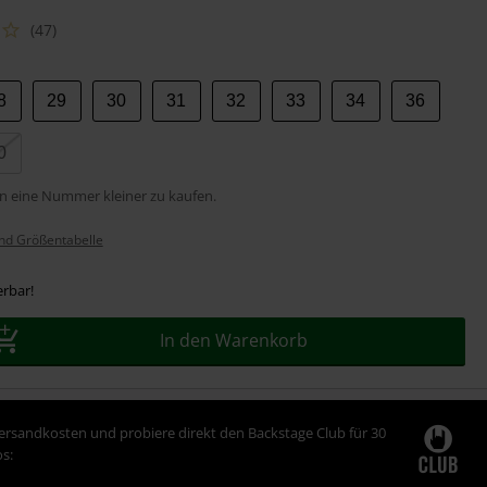
(47)
8
29
30
31
32
33
34
36
0
n eine Nummer kleiner zu kaufen.
nd Größentabelle
erbar!
In den Warenkorb
Versandkosten und probiere direkt den Backstage Club für 30
s: