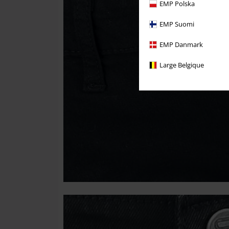
EMP Polska
EMP Suomi
EMP Danmark
Large Belgique