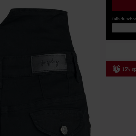
Falls du schon
15% sp
Code
WE
Gültig bis zu
Nur Online. Mi
Nach Codeeing
Nicht mit and
Bücher, Medien
Die Toten Hose