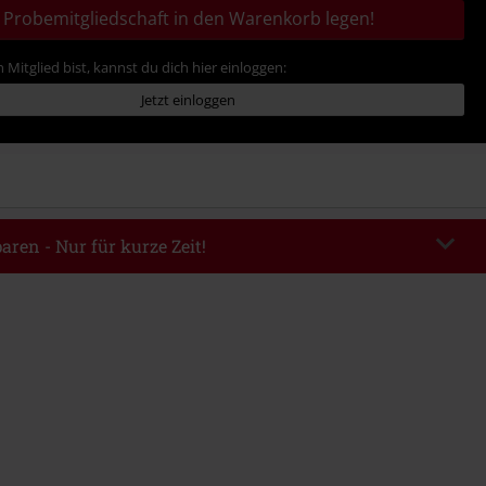
Probemitgliedschaft in den Warenkorb legen!
 Mitglied bist, kannst du dich hier einloggen:
Jetzt einloggen
aren - Nur für kurze Zeit!
EKEND
Code kopieren
m 09.08.2026
ndestbestellwert 49.99€.
abe wird dir der Rabatt automatisch am Ende der Bestellung abgezogen.
eren Aktionscodes kombinierbar. Von der Reduzierung ausgeschlossen sind
, Tickets, Rammstein, (Till) Lindemann, Böhse Onkelz, Broilers, Die Ärzte,
n, Metality, Gutscheine & Artikel, die einen Spendenbeitrag beinhalten.