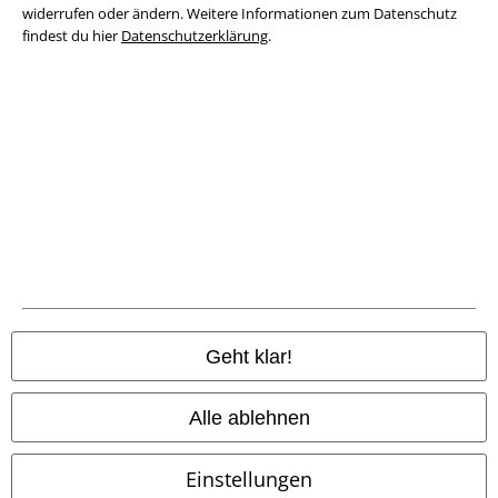
widerrufen oder ändern. Weitere Informationen zum Datenschutz
Datenschutz
findest du hier
Datenschutzerklärung
.
Entsorgung und Umweltschutz
Konformitätserklärung
Information zur Barrierefreiheit
Cookie-Einstellungen
Vertrag widerrufen
Alle Preise inkl. gesetzlicher Mehrwertsteuer, zzgl.
Versandkosten
Geht klar!
© 1986-2026 E.M.P. Merchandising HGmbH
Alle ablehnen
Einstellungen
EMP Online Shops