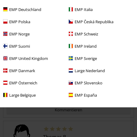
Qualität
EMP Deutschland
EMP Italia
5
Design
EMP Polska
EMP Česká Republika
5
Passform
5
EMP Norge
EMP Schweiz
Weite
zu eng
perfekt
zu weit
EMP Suomi
EMP Ireland
Länge
EMP United Kingdom
EMP Sverige
zu kurz
perfekt
zu lang
EMP Danmark
Large Nederland
Verifizierte Rezension
War diese Bewertung hilfreich für dich?
EMP Österreich
EMP Slovensko
Large Belgique
EMP España
Kommentieren
Thomas B.