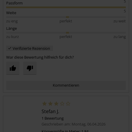
5
Passform
5
Weite
zu eng
perfekt
zu weit
Länge
zu kurz
perfekt
zu lang
Verifizierte Rezension
War diese Bewertung hilfreich für dich?
Kommentieren
Stefan J.
1 Bewertung
Geschrieben am: Montag, 06.04.2026
Körpergröße in Meter: 1.84