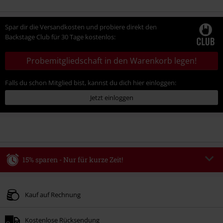
Spar dir die Versandkosten und probiere direkt den
Backstage Club für 30 Tage kostenlos:
Probemitgliedschaft in den Warenkorb legen!
Falls du schon Mitglied bist, kannst du dich hier einloggen:
Jetzt einloggen
15% sparen - Nur für kurze Zeit!
Code
WEEKEND
Code kopieren
Gültig bis zum 09.08.2026
Kauf auf Rechnung
Nur Online. Mindestbestellwert 49.99€.
Kostenlose Rücksendung