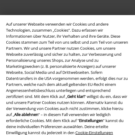
A Warner Music Group Company
Auf unserer Webseite verwenden wir Cookies und andere
Technologien, zusammen „Cookies“. Dazu erfassen wir
Informationen über Nutzer, ihr Verhalten und ihre Geräte. Diese
Cookies stammen zum Teil von uns selbst und zum Teil von unseren
Partnern. Wir und unsere Partner nutzen Cookies, um unsere
Webseite zuverlässig und sicher zu halten, zur Verbesserung und
Personalisierung unseres Shops, zur Analyse und zu
Marketingzwecken (z. B. personalisierte Anzeigen) auf unserer
Webseite, Social Media und auf Drittwebseiten. Sofern
Datentransfers in die USA vorgenommen werden, erfolgt dies nur zu
Partnern, welche nach dem aktuell geltenden EU-Recht einem
Angemessenheitsbeschluss unterliegen und entsprechend
zertifiziert sind. Mit dem Klick auf „
Geht klar!
“ willigst du ein, dass wir
und unsere Partner Cookies nutzen können. Alternativ kannst du
Rechtliches
der Verwendung von Cookies auch nicht zustimmen, klicke hierzu
auf „
Alle ablehnen
“ – in diesem Fall verwenden wir lediglich
AGB
erforderliche Cookies. Mit dem Klick auf "
Einstellungen
" kannst du
deine individuellen Präferenzen auswählen. Deine erteilte
Impressum
Einwilligung kannst du jederzeit in den
Cookie-Einstellungen