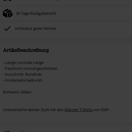
Nach Codeeingabe wird dir der Rabatt automatisch am Ende der Bestellung
abgezogen.
30 Tage Rückgaberecht
Nicht mit anderen Aktionscodes kombinierbar. Von der Reduzierung
ausgeschlossen sind Bücher, Medien, Tickets, Rammstein, (Till) Lindemann,
Böhse Onkelz, Broilers, Die Ärzte, Die Toten Hosen, Metality, Gutscheine &
Unfassbar guter Service
Artikel, die einen Spendenbeitrag beinhalten.
Artikelbeschreibung
- Länge: normale Länge
- Passform: normal geschnitten
- Ausschnitt: Rundhals
- Vorderseite bedruckt
Rohware: Gildan
Unterstreiche deinen Style mit den
Männer T-Shirts
von EMP.