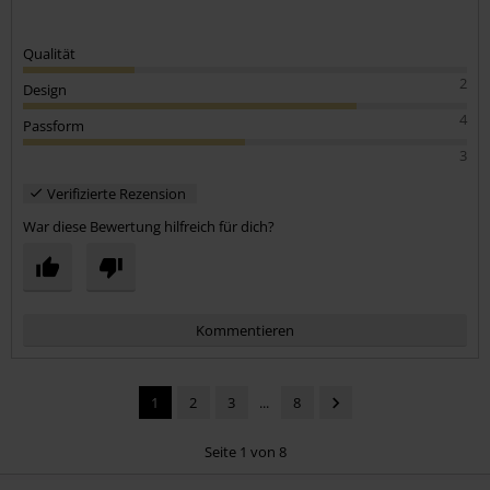
Qualität
2
Design
4
Passform
3
Verifizierte Rezension
War diese Bewertung hilfreich für dich?
Kommentieren
1
2
3
...
8
Seite 1 von 8