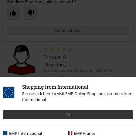
War diese Bewertung hilfreich für dich?
Kommentieren
Thomas G.
1 Bewertung
Geschrieben am: Mittwoch, 11.06.2025
Körpergröße in Meter: 1.90
Gekaufte Größe: L
Shopping from International
Kommentar jetzt abschicken!
Please click here to visit EMP Online Shop for customers from
Super T-Shirt
International
Top Qualität und Passform, jederzeit wieder :)
Ok
EMP International
EMP France