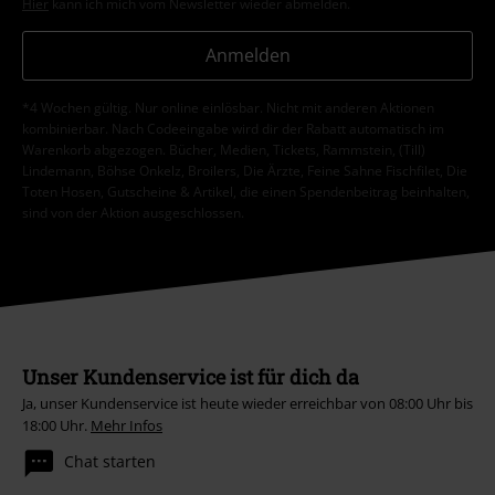
Hier
kann ich mich vom Newsletter wieder abmelden.
Anmelden
*4 Wochen gültig. Nur online einlösbar. Nicht mit anderen Aktionen
kombinierbar. Nach Codeeingabe wird dir der Rabatt automatisch im
Warenkorb abgezogen. Bücher, Medien, Tickets, Rammstein, (Till)
Lindemann, Böhse Onkelz, Broilers, Die Ärzte, Feine Sahne Fischfilet, Die
Toten Hosen, Gutscheine & Artikel, die einen Spendenbeitrag beinhalten,
sind von der Aktion ausgeschlossen.
Unser Kundenservice ist für dich da
Ja, unser Kundenservice ist heute wieder erreichbar von 08:00 Uhr bis
18:00 Uhr.
Mehr Infos
Chat starten