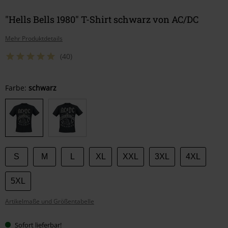
"Hells Bells 1980" T-Shirt schwarz von AC/DC
Mehr Produktdetails
(40)
Wähle
Farbe:
schwarz
deine
Größe
S
M
L
XL
XXL
3XL
4XL
5XL
Artikelmaße und Größentabelle
Sofort lieferbar!