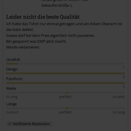
Gekaufte Größe: L
Kommentar jetzt abschicken!
Leider nicht die beste Qualität
Ich habe das Tshirt nur einmal getragen und am linken Oberarm ist
die Naht defekt.
Sowas darf bei dem Preis eigentlich nicht passieren.
Bin gespannt was EMP jetzt macht.
Werde reklamieren.
Qualität
1
Design
5
Passform
5
Weite
zu eng
perfekt
zu weit
Länge
zu kurz
perfekt
zu lang
Verifizierte Rezension