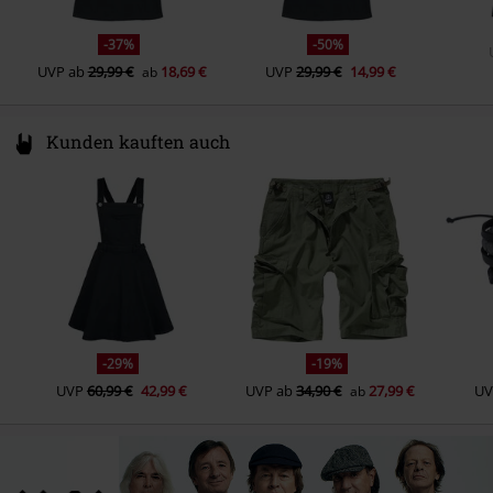
-37%
-50%
UVP
ab
29,99 €
18,69 €
UVP
29,99 €
14,99 €
ab
Kunden kauften auch
-29%
-19%
UVP
60,99 €
42,99 €
UVP
ab
34,90 €
27,99 €
UV
ab