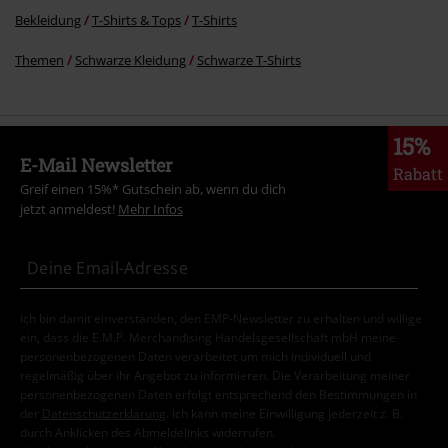
Bekleidung
T-Shirts & Tops
T-Shirts
Themen
Schwarze Kleidung
Schwarze T-Shirts
15%
E-Mail Newsletter
Rabatt
Greif einen 15%* Gutschein ab, wenn du dich
jetzt anmeldest!
Mehr Infos
Ich bin damit einverstanden, den EMP-Newsletter zu erhalten und willige
ein, dass die E.M.P. Merchandising Handelsgesellschaft mbH meine
personenbezogenen Daten verarbeitet um mich individuell und
regelmäßig über ihr Angebot zu informieren. Die Verarbeitung meiner
personenbezogenen Daten erfolgt entsprechend den Bestimmungen in
der
Datenschutzerklärung
. Ich kann meine Einwilligung jederzeit z. B.
durch Anklicken des Abmeldelinks widerrufen.