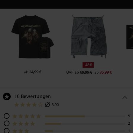
-48%
24,99 €
ab
UVP
ab
69,99 €
35,99 €
ab
10 Bewertungen
3.90
5
2
1