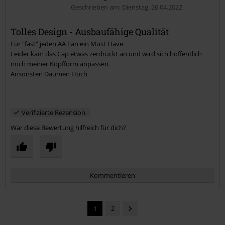
Geschrieben am: Dienstag, 26.04.2022
Tolles Design - Ausbaufähige Qualität
Für "fast" jeden AA Fan ein Must Have.
Kommentar jetzt abschicken!
Leider kam das Cap etwas zerdrückt an und wird sich hoffentlich
noch meiner Kopfform anpassen.
Ansonsten Daumen Hoch
Verifizierte Rezension
War diese Bewertung hilfreich für dich?
Kommentieren
1
2