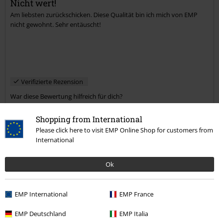
Nicht wert!
Am liebsten zurückschicken. Diese Qualität bin ich mich von EMP
Kommentar jetzt abschicken!
nicht gewohnt. Sehr entäuscht!
Verifizierte Rezension
War diese Bewertung hilfreich für dich?
Shopping from International
Please click here to visit EMP Online Shop for customers from
International
Kommentieren
Ok
Markus W.
EMP International
EMP France
6 Bewertungen
Geschrieben am: Freitag, 01.07.2022
EMP Deutschland
EMP Italia