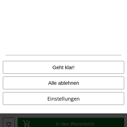
Rechtliches
AGB
Impressum
Geht klar!
Datenschutz
Entsorgung und Umweltschutz
Alle ablehnen
Konformitätserklärung
Einstellungen
Information zur Barrierefreiheit
Cookie-Einstellungen
In den Warenkorb