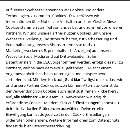
Auf unserer Webseite verwenden wir Cookies und andere
Technologien, zusammen „Cookies“. Dazu erfassen wir
Informationen über Nutzer, ihr Verhalten und ihre Geräte. Diese
Cookies stammen zum Teil von uns selbst und zum Teil von unseren
EMP App
Partnern. Wir und unsere Partner nutzen Cookies, um unsere
Lade dir jetzt kostenlos unsere neue EMP App runter und genieße
Webseite zuverlässig und sicher zu halten, zur Verbesserung und
die vielen neuen Funktionen und Vorteile!
Personalisierung unseres Shops, zur Analyse und zu
Marketingzwecken (z. B. personalisierte Anzeigen) auf unserer
Webseite, Social Media und auf Drittwebseiten. Sofern
Datentransfers in die USA vorgenommen werden, erfolgt dies nur zu
Partnern, welche nach dem aktuell geltenden EU-Recht einem
Angemessenheitsbeschluss unterliegen und entsprechend
A Warner Music Group Company
zertifiziert sind. Mit dem Klick auf „
Geht klar!
“ willigst du ein, dass wir
und unsere Partner Cookies nutzen können. Alternativ kannst du
der Verwendung von Cookies auch nicht zustimmen, klicke hierzu
auf „
Alle ablehnen
“ – in diesem Fall verwenden wir lediglich
erforderliche Cookies. Mit dem Klick auf "
Einstellungen
" kannst du
deine individuellen Präferenzen auswählen. Deine erteilte
Einwilligung kannst du jederzeit in den
Cookie-Einstellungen
widerrufen oder ändern. Weitere Informationen zum Datenschutz
findest du hier
Datenschutzerklärung
.