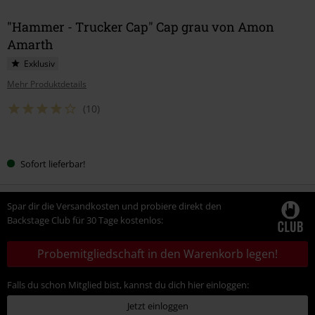
"Hammer - Trucker Cap" Cap grau von Amon
Amarth
Exklusiv
Mehr Produktdetails
(10)
Wähle
Sofort lieferbar!
deine
Größe
Spar dir die Versandkosten und probiere direkt den
Backstage Club für 30 Tage kostenlos:
Probemitgliedschaft in den Warenkorb legen!
Falls du schon Mitglied bist, kannst du dich hier einloggen:
Jetzt einloggen