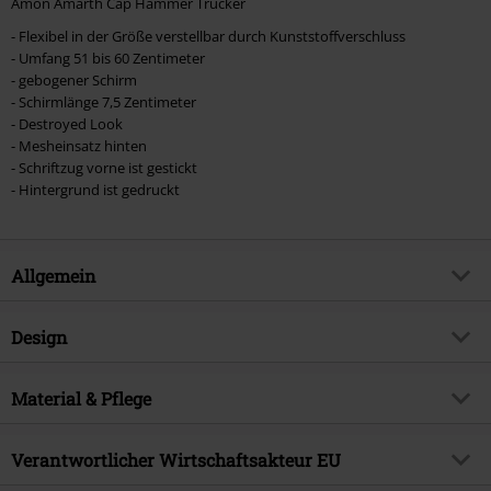
Amon Amarth Cap Hammer Trucker
- Flexibel in der Größe verstellbar durch Kunststoffverschluss
- Umfang 51 bis 60 Zentimeter
- gebogener Schirm
- Schirmlänge 7,5 Zentimeter
- Destroyed Look
- Mesheinsatz hinten
- Schriftzug vorne ist gestickt
- Hintergrund ist gedruckt
Allgemein
Artikelnummer:
392109
Design
Titel
Hammer - Trucker Cap
Produkt-Typ
Cap
Musikgenre
Material & Pflege
Melodic Death Metal
Muster
Uni
Exklusiv bei EMP
EMP Exklusiv
Obermaterial
50% Baumwolle, 50% Polyester
Farbe
Verantwortlicher Wirtschaftsakteur EU
grau
Produktthema
Band-Merch, Bands, Geschenke