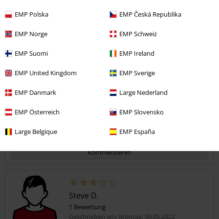
Nicht so doll
EMP Polska
EMP Česká Republika
Schirm und Sitz sind ok aber die Crown ist echt mies schaut aus wie
Kommentar jetzt abschicken!
EMP Norge
EMP Schweiz
eine 2 € Mütze aus dem Laden mit drei Buchstaben. Naja für die
Stallarbeit reicht es.
EMP Suomi
EMP Ireland
Sorry fürs klauen aber es trifft es perfekt.
EMP United Kingdom
EMP Sverige
Verifizierte Rezension
EMP Danmark
Large Nederland
War diese Bewertung hilfreich für dich?
EMP Österreich
EMP Slovensko
Large Belgique
EMP España
Kommentieren
Steve D.
1 Bewertung
Geschrieben am: Montag, 09.05.2022