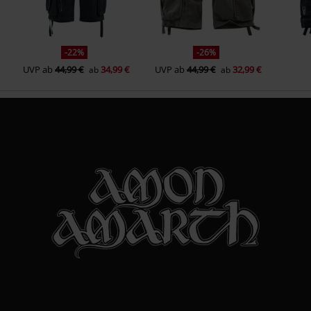
-22%
-26%
UVP
ab
44,99 €
34,99 €
UVP
ab
44,99 €
32,99 €
ab
ab