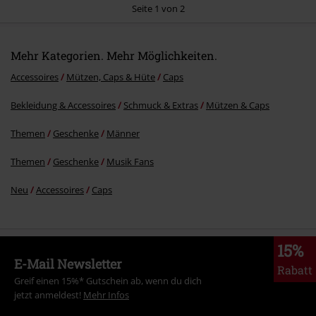
Seite 1 von 2
Mehr Kategorien. Mehr Möglichkeiten.
Kommentar jetzt abschicken!
Accessoires
Mützen, Caps & Hüte
Caps
Bekleidung & Accessoires
Schmuck & Extras
Mützen & Caps
Themen
Geschenke
Männer
Themen
Geschenke
Musik Fans
Neu
Accessoires
Caps
15%
E-Mail Newsletter
Rabatt
Greif einen 15%* Gutschein ab, wenn du dich
jetzt anmeldest!
Mehr Infos