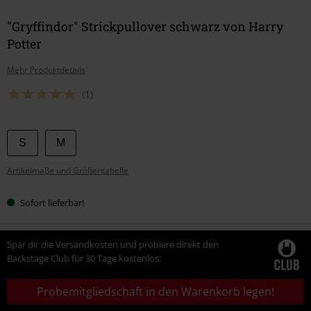
"Gryffindor" Strickpullover schwarz von Harry
Potter
Mehr Produktdetails
(1)
Wähle
S
M
deine
Artikelmaße und Größentabelle
Größe
Sofort lieferbar!
Spar dir die Versandkosten und probiere direkt den
Backstage Club für 30 Tage kostenlos:
Probemitgliedschaft in den Warenkorb legen!