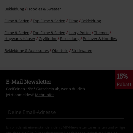
Bekleidung
Hoodies & Sweater
Filme & Serien
Top Filme & Serien
Filme
Bekleidung
Filme & Serien
Top Filme & Serien
Harry Potter
Themen
Hogwarts Häuser
Gryffindor
Bekleidung
Pullover & Hoodies
Bekleidung & Accessoires
Oberteile
Strickwaren
15%
E-Mail Newsletter
Rabatt
Greif einen 15%* Gutschein ab, wenn du dich
jetzt anmeldest!
Mehr Infos
Ich bin damit einverstanden, den EMP-Newsletter zu erhalten und willige
ein, dass die E.M.P. Merchandising Handelsgesellschaft mbH meine