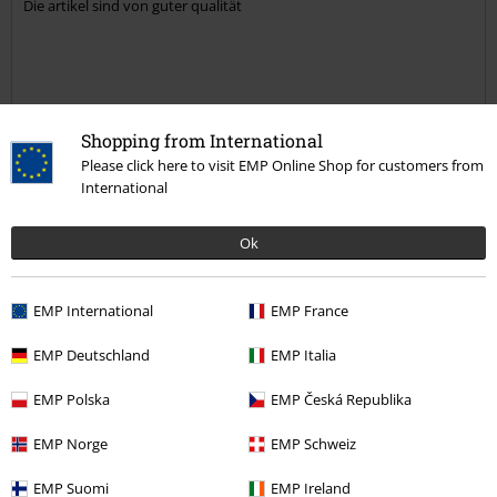
Die artikel sind von guter qualität
Shopping from International
Qualität
Please click here to visit EMP Online Shop for customers from
5
Design
International
4
Passform
Ok
4
Weite
zu eng
perfekt
zu weit
Länge
EMP International
EMP France
zu kurz
perfekt
zu lang
EMP Deutschland
EMP Italia
War diese Bewertung hilfreich für dich?
EMP Polska
EMP Česká Republika
EMP Norge
EMP Schweiz
EMP Suomi
EMP Ireland
Kommentieren