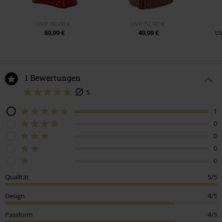
UVP
80,00 €
UVP
52,90 €
69,99 €
49,99 €
U
1 Bewertungen
5
1
0
0
0
0
Qualität
5/5
Design
4/5
Passform
4/5