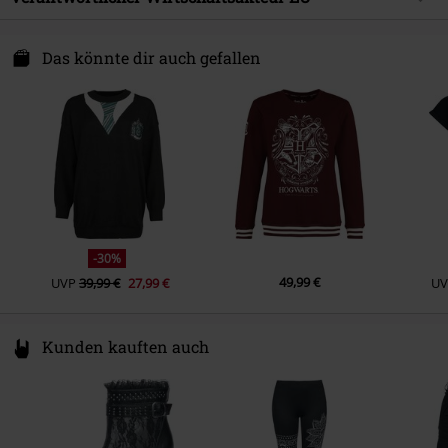
Ärmelform
Normaler Ärmel
Pflegehinweis
Maschinenwäsche
Geschlecht
Frauen
Armlänge
Langarm
Cotton Division
100 Ave Du Generale Lec. Batiment 1
Das könnte dir auch gefallen
Taschen
Ohne Taschen
93500 Pantin
Farbe
France
schwarz
www.cottondivision.com
-30%
49,99 €
UVP
39,99 €
27,99 €
UV
Kunden kauften auch