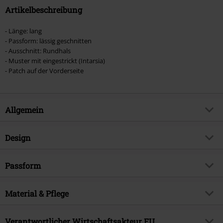
Artikelbeschreibung
- Länge: lang
- Passform: lässig geschnitten
- Ausschnitt: Rundhals
- Muster mit eingestrickt (Intarsia)
- Patch auf der Vorderseite
Allgemein
Artikelnummer:
550000
Design
Titel
Gryffindor
Produkt-Typ
Strickpullover
Produktthema
Passform
Fan-Merch, Filme, Gryffindor,
Hogwarts
Muster
Uni
Passform/Oberteile
Wide
Lizenz
offiziell lizenziertes Produkt
Bedruckt
Material & Pflege
nein
Länge (des Kleidungsstücks)
Lang
Entertainment License
Harry Potter
Kragenform
Kragenlos
Obermaterial
55% Polyacryl, 45% Baumwolle
Verantwortlicher Wirtschaftsakteur EU
Erscheinungsdatum
26.11.2023