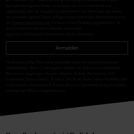
personenbezogenen Daten verarbeitet um mich individuell und
regelmäßig über ihr Angebot zu informieren. Die Verarbeitung meiner
personenbezogenen Daten erfolgt entsprechend den Bestimmungen in
der
Datenschutzerklärung
. Ich kann meine Einwilligung jederzeit z. B.
durch Anklicken des Abmeldelinks widerrufen.
Hier
kann ich mich vom Newsletter wieder abmelden.
Anmelden
*4 Wochen gültig. Nur online einlösbar. Nicht mit anderen Aktionen
kombinierbar. Nach Codeeingabe wird dir der Rabatt automatisch im
Warenkorb abgezogen. Bücher, Medien, Tickets, Rammstein, (Till)
Lindemann, Böhse Onkelz, Broilers, Die Ärzte, Feine Sahne Fischfilet, Die
Toten Hosen, Gutscheine & Artikel, die einen Spendenbeitrag beinhalten,
sind von der Aktion ausgeschlossen.