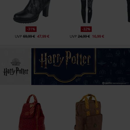
-31%
-32%
UVP
69,99 €
47,99 €
UVP
24,99 €
16,99 €