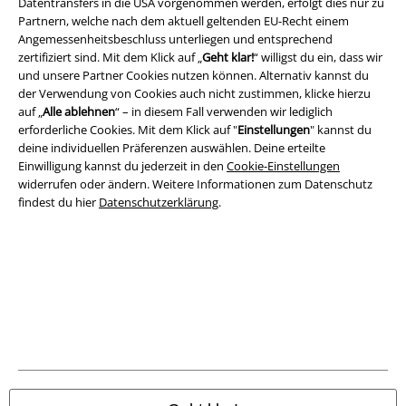
Datentransfers in die USA vorgenommen werden, erfolgt dies nur zu
Rechtliches
Partnern, welche nach dem aktuell geltenden EU-Recht einem
Angemessenheitsbeschluss unterliegen und entsprechend
AGB
zertifiziert sind. Mit dem Klick auf „
Geht klar!
“ willigst du ein, dass wir
und unsere Partner Cookies nutzen können. Alternativ kannst du
Impressum
der Verwendung von Cookies auch nicht zustimmen, klicke hierzu
auf „
Alle ablehnen
“ – in diesem Fall verwenden wir lediglich
Datenschutz
erforderliche Cookies. Mit dem Klick auf "
Einstellungen
" kannst du
deine individuellen Präferenzen auswählen. Deine erteilte
Einwilligung kannst du jederzeit in den
Cookie-Einstellungen
Entsorgung und Umweltschutz
widerrufen oder ändern. Weitere Informationen zum Datenschutz
findest du hier
Datenschutzerklärung
.
Konformitätserklärung
Information zur Barrierefreiheit
Cookie-Einstellungen
Vertrag widerrufen
Alle Preise inkl. gesetzlicher Mehrwertsteuer, zzgl.
Versandkosten
© 1986-2026 E.M.P. Merchandising HGmbH