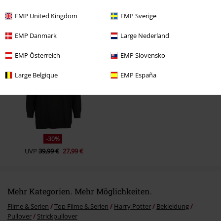
EMP United Kingdom
EMP Sverige
EMP Danmark
Large Nederland
Zuletzt angesehene Artikel
EMP Österreich
EMP Slovensko
Large Belgique
EMP España
Kommentar jetzt abschicken!
-30%
UVP
39,99 €
27,99 €
Mehr Kategorien. Mehr Möglichkeiten.
Filme & Serien
Top Filme & Serien
Harry Potter
Bekleidung
Pullover
Strickpullover