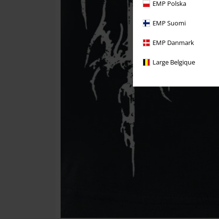
EMP Polska
EMP Suomi
EMP Danmark
Large Belgique