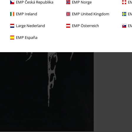
EMP Česká Republika
EMP Norge
EM
EMP Ireland
EMP United Kingdom
EM
Large Nederland
EMP Österreich
EM
EMP España