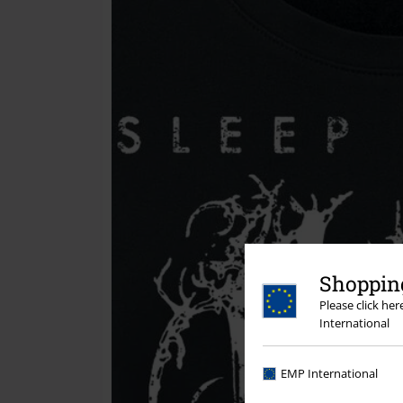
Shopping
Please click he
International
EMP International