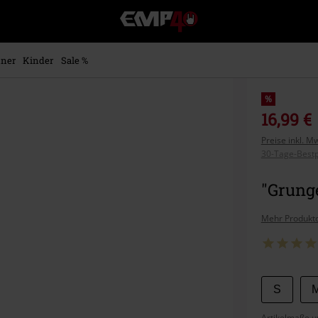
EMP
Merchandise
-
Fanartikel
ner
Kinder
Sale %
Shop
für
Rock
%
&
16,99 €
Entertainment
Preise inkl. M
30-Tage-Bestp
"Grung
Mehr Produktd
Wähle
S
deine
Artikelmaße u