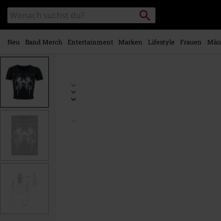
Zum
Packstation
Katalog
Hauptinhalt
suchen
durchsuchen
springen
Neu
Band Merch
Entertainment
Marken
Lifestyle
Frauen
Män
https://www.emp.at/p/grunge/573484.html