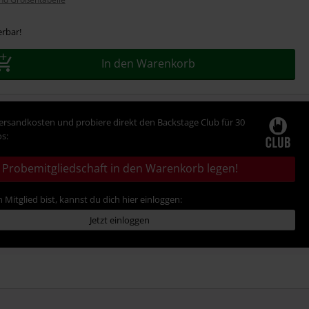
erbar!
In den Warenkorb
Versandkosten und probiere direkt den Backstage Club für 30
s:
Probemitgliedschaft in den Warenkorb legen!
 Mitglied bist, kannst du dich hier einloggen:
Jetzt einloggen