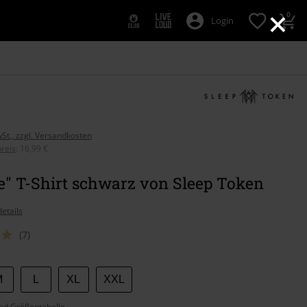
×
0
Login
wSt., zzgl. Versandkosten
reis
:
16,99 €
e" T-Shirt schwarz von Sleep Token
etails
(7)
M
L
XL
XXL
nd Größentabelle