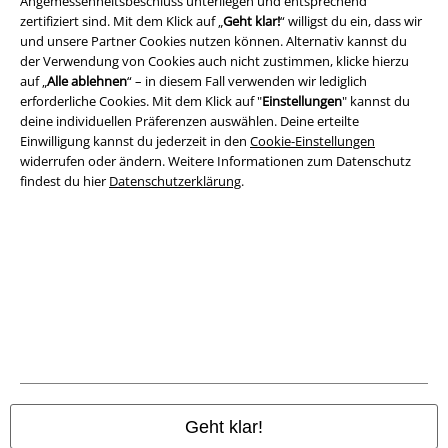
Angemessenheitsbeschluss unterliegen und entsprechend
Rechtliches
zertifiziert sind. Mit dem Klick auf „
Geht klar!
“ willigst du ein, dass wir
und unsere Partner Cookies nutzen können. Alternativ kannst du
AGB
der Verwendung von Cookies auch nicht zustimmen, klicke hierzu
auf „
Alle ablehnen
“ – in diesem Fall verwenden wir lediglich
Impressum
erforderliche Cookies. Mit dem Klick auf "
Einstellungen
" kannst du
deine individuellen Präferenzen auswählen. Deine erteilte
Datenschutz
Einwilligung kannst du jederzeit in den
Cookie-Einstellungen
widerrufen oder ändern. Weitere Informationen zum Datenschutz
Entsorgung und Umweltschutz
findest du hier
Datenschutzerklärung
.
Konformitätserklärung
Information zur Barrierefreiheit
Cookie-Einstellungen
Vertrag widerrufen
Alle Preise inkl. gesetzlicher Mehrwertsteuer, zzgl.
Versandkosten
Geht klar!
© 1986-2026 E.M.P. Merchandising HGmbH