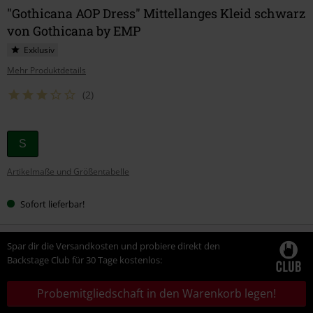
"Gothicana AOP Dress" Mittellanges Kleid schwarz
von Gothicana by EMP
Exklusiv
Mehr Produktdetails
(2)
Wähle
S
deine
Artikelmaße und Größentabelle
Größe
Sofort lieferbar!
Spar dir die Versandkosten und probiere direkt den
Backstage Club für 30 Tage kostenlos:
Probemitgliedschaft in den Warenkorb legen!