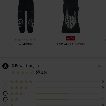
-48%
UVP
ab
59,99 €
49,99 €
UVP
24,99 €
12,99 €
ab
2 Bewertungen
2.50
0
0
1
1
0