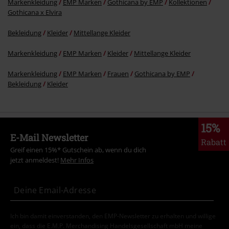
Markenkleidung
EMP Marken
Gothicana by EMP
Kollektionen
Gothicana x Elvira
Bekleidung
Kleider
Mittellange Kleider
Markenkleidung
EMP Marken
Kleider
Mittellange Kleider
Markenkleidung
EMP Marken
Frauen
Gothicana by EMP
Bekleidung
Kleider
15%
E-Mail Newsletter
Rabatt
Greif einen 15%* Gutschein ab, wenn du dich
jetzt anmeldest!
Mehr Infos
Ich bin damit einverstanden, den EMP-Newsletter zu erhalten und willige
ein, dass die E.M.P. Merchandising Handelsgesellschaft mbH meine