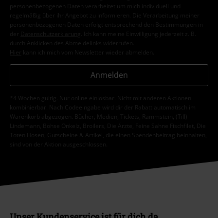
personenbezogenen Daten verarbeitet um mich individuell und
regelmäßig über ihr Angebot zu informieren. Die Verarbeitung meiner
personenbezogenen Daten erfolgt entsprechend den Bestimmungen in
der
Datenschutzerklärung
. Ich kann meine Einwilligung jederzeit z. B.
durch Anklicken des Abmeldelinks widerrufen.
Hier
kann ich mich vom Newsletter wieder abmelden.
Anmelden
*4 Wochen gültig. Nur online einlösbar. Nicht mit anderen Aktionen
kombinierbar. Nach Codeeingabe wird dir der Rabatt automatisch im
Warenkorb abgezogen. Bücher, Medien, Tickets, Rammstein, (Till)
Lindemann, Böhse Onkelz, Broilers, Die Ärzte, Feine Sahne Fischfilet, Die
Toten Hosen, Gutscheine & Artikel, die einen Spendenbeitrag beinhalten,
sind von der Aktion ausgeschlossen.
Unser Kundenservice ist für dich da