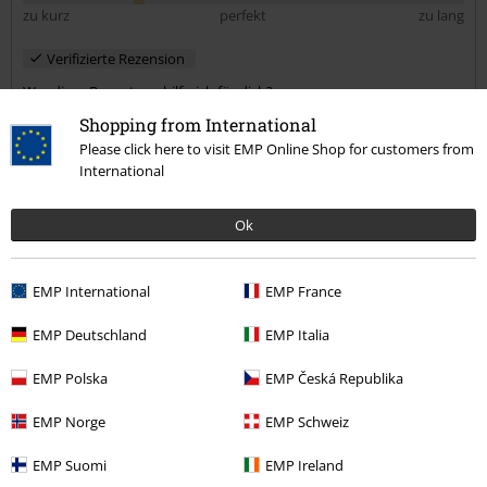
zu kurz
perfekt
zu lang
Verifizierte Rezension
War diese Bewertung hilfreich für dich?
Shopping from International
Please click here to visit EMP Online Shop for customers from
International
Kommentieren
Ok
Birgit G.
EMP International
EMP France
2 Bewertungen
EMP Deutschland
EMP Italia
Geschrieben am: Dienstag, 30.01.2024
Körpergröße in Meter: 1.79
EMP Polska
EMP Česká Republika
Gekaufte Größe: XL
Kommentar jetzt abschicken!
EMP Norge
EMP Schweiz
Fällt kleiner aus
Macht zwar nen schicken Eindruck, wobei mir der Plott am Saum
EMP Suomi
EMP Ireland
nicht ganz gefallen hat. Allerdings ist dieses Kleid sehr schmal