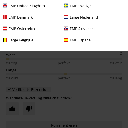
geschnitten.
EMP United Kingdom
EMP Sverige
Hab XL bestellt, vielleicht würde ich zwei Nummern größer zu
bekommen, dann würde es aber an anderen Stellen zu weit sein.
EMP Danmark
Large Nederland
Qualität
EMP Österreich
EMP Slovensko
4
Design
Large Belgique
EMP España
4
Passform
2
Weite
zu eng
perfekt
zu weit
Länge
zu kurz
perfekt
zu lang
Verifizierte Rezension
War diese Bewertung hilfreich für dich?
Kommentieren