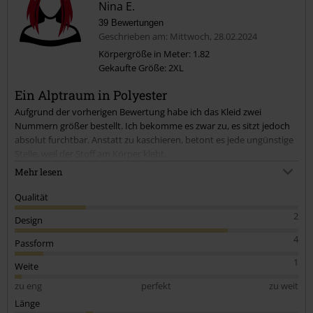
Nina E.
39 Bewertungen
Geschrieben am: Mittwoch, 28.02.2024
Körpergröße in Meter: 1.82
Gekaufte Größe: 2XL
Ein Alptraum in Polyester
Aufgrund der vorherigen Bewertung habe ich das Kleid zwei
Nummern größer bestellt. Ich bekomme es zwar zu, es sitzt jedoch
absolut furchtbar. Anstatt zu kaschieren, betont es jede ungünstige
Stelle, weil der Stoff am Körper klebt.
Der Stoff besteht aus superdünnem Polyester, es knistert bei jeder
Mehr lesen
Bewegung und das Kleid wirkt nicht besonders hochwertig. Der
Aufdruck auf dem Saum war bei mir schief. Und was hat es mit
Qualität
diesem seitlichen Schlitz im Kleid auf sich? Bei mir ging der Schlitz bis
2
Design
fast zur Hüfte hoch.
Für mich definitiv nicht tragbar und ehrlich gesagt eines der
4
Passform
schlechtesten Kleider, die ich hier je bestellt habe.
1
Weite
zu eng
perfekt
zu weit
Länge