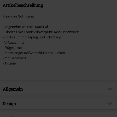
Artikelbeschreibung
Kleid von Gothicana:
- angenehm weiches Material
- Oberteil mit Comic Alloverprint, Rock in schwarz
- Rocksaum mit Taping und Schriftzug
- V-Ausschnitt
- Flügelärmel
- mittellanger Reißverschluss am Rücken
- mit Gehschlitz
- A- Linie
Allgemein
Artikelnummer:
540114
Design
Titel
Gothicana AOP Dress
Produkt-Typ
Mittellanges Kleid