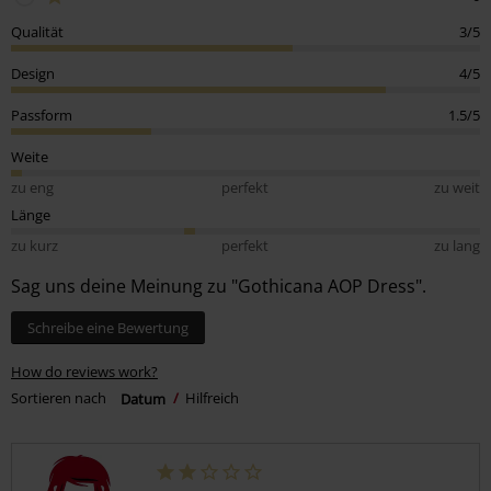
Qualität
3/5
Design
4/5
Passform
1.5/5
Weite
zu eng
perfekt
zu weit
Länge
zu kurz
perfekt
zu lang
Sag uns deine Meinung zu "Gothicana AOP Dress".
Schreibe eine Bewertung
How do reviews work?
Sortieren nach
Datum
Hilfreich