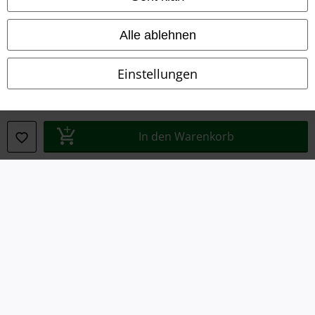
Impressum
Alle ablehnen
Datenschutz
Einstellungen
Entsorgung und Umweltschutz
Konformitätserklärung
In den Warenkorb
Information zur Barrierefreiheit
Cookie-Einstellungen
Vertrag widerrufen
Alle Preise inkl. gesetzlicher Mehrwertsteuer, zzgl.
Versandkosten
© 1986-2026 E.M.P. Merchandising HGmbH