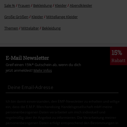
Sale %
Frauen
Bekleidung
Kleider
Abendkleider
Große Größen
Kleider
Mittellange Kleider
Themen
Mittelalter
Bekleidung
15%
E-Mail Newsletter
Rabatt
Greif einen 15%* Gutschein ab, wenn du dich
jetzt anmeldest!
Mehr Infos
Ich bin damit einverstanden, den EMP-Newsletter zu erhalten und willige
ein, dass die E.M.P. Merchandising Handelsgesellschaft mbH meine
personenbezogenen Daten verarbeitet um mich individuell und
regelmäßig über ihr Angebot zu informieren. Die Verarbeitung meiner
personenbezogenen Daten erfolgt entsprechend den Bestimmungen in