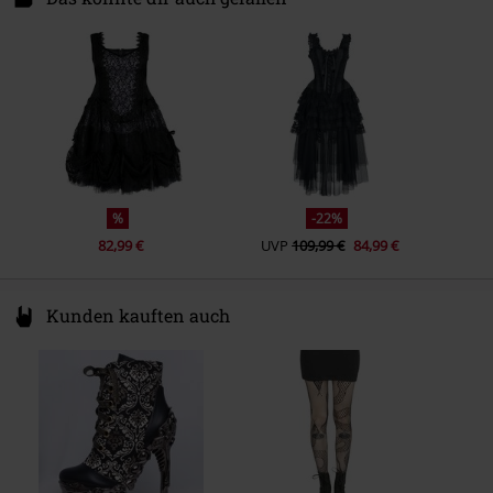
Farbe
schwarz/rot
1055RX Amsterdam
Netherlands
info@sinister.nl
%
-22%
82,99 €
UVP
109,99 €
84,99 €
Kunden kauften auch