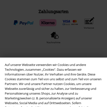
Zahlungsarten
Vorkasse
Nachnahme
Versender
Auf unserer Webseite verwenden wir Cookies und andere
Technologien, zusammen „Cookies“. Dazu erfassen wir
Informationen über Nutzer, ihr Verhalten und ihre Geräte. Diese
Cookies stammen zum Teil von uns selbst und zum Teil von unseren
Partnern. Wir und unsere Partner nutzen Cookies, um unsere
Webseite zuverlässig und sicher zu halten, zur Verbesserung und
EMP App
Personalisierung unseres Shops, zur Analyse und zu
Lade dir jetzt kostenlos unsere neue EMP App runter und genieße
Marketingzwecken (z. B. personalisierte Anzeigen) auf unserer
die vielen neuen Funktionen und Vorteile!
Webseite, Social Media und auf Drittwebseiten. Sofern