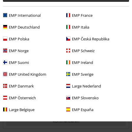
EMP International
EMP France
Qualität
EMP Deutschland
EMP Italia
5
Design
5
EMP Polska
EMP Česká Republika
Passform
5
Weite
EMP Norge
EMP Schweiz
zu eng
perfekt
zu weit
EMP Suomi
EMP Ireland
Länge
zu kurz
perfekt
zu lang
EMP United Kingdom
EMP Sverige
Verifizierte Rezension
EMP Danmark
Large Nederland
War diese Bewertung hilfreich für dich?
EMP Österreich
EMP Slovensko
Large Belgique
EMP España
Kommentieren