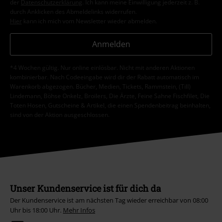
der
Datenschutzerklärung
. Ich kann meine Einwilligung jederzeit z. B.
durch Anklicken des Abmeldelinks widerrufen.
Hier
kann ich mich vom Newsletter wieder abmelden.
Anmelden
*4 Wochen gültig. Nur online einlösbar. Nicht mit anderen Aktionen
kombinierbar. Nach Codeeingabe wird dir der Rabatt automatisch im
Warenkorb abgezogen. Bücher, Medien, Tickets, Rammstein, (Till)
Lindemann, Böhse Onkelz, Broilers, Die Ärzte, Feine Sahne Fischfilet, Die
Toten Hosen, Gutscheine & Artikel, die einen Spendenbeitrag beinhalten,
sind von der Aktion ausgeschlossen.
Unser Kundenservice ist für dich da
Der Kundenservice ist am nächsten Tag wieder erreichbar von 08:00
Uhr bis 18:00 Uhr.
Mehr Infos