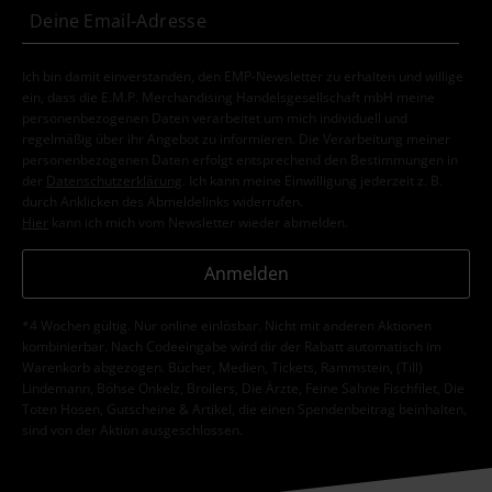
Ich bin damit einverstanden, den EMP-Newsletter zu erhalten und willige
ein, dass die E.M.P. Merchandising Handelsgesellschaft mbH meine
personenbezogenen Daten verarbeitet um mich individuell und
regelmäßig über ihr Angebot zu informieren. Die Verarbeitung meiner
personenbezogenen Daten erfolgt entsprechend den Bestimmungen in
der
Datenschutzerklärung
. Ich kann meine Einwilligung jederzeit z. B.
durch Anklicken des Abmeldelinks widerrufen.
Hier
kann ich mich vom Newsletter wieder abmelden.
Anmelden
*4 Wochen gültig. Nur online einlösbar. Nicht mit anderen Aktionen
kombinierbar. Nach Codeeingabe wird dir der Rabatt automatisch im
Warenkorb abgezogen. Bücher, Medien, Tickets, Rammstein, (Till)
Lindemann, Böhse Onkelz, Broilers, Die Ärzte, Feine Sahne Fischfilet, Die
Toten Hosen, Gutscheine & Artikel, die einen Spendenbeitrag beinhalten,
sind von der Aktion ausgeschlossen.