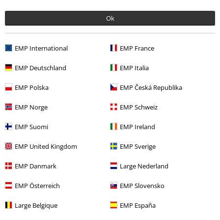
Ok
Qualität
5
Design
EMP International
EMP France
5
Passform
EMP Deutschland
EMP Italia
5
Weite
EMP Polska
EMP Česká Republika
zu eng
perfekt
zu weit
Länge
EMP Norge
EMP Schweiz
zu kurz
perfekt
zu lang
EMP Suomi
EMP Ireland
Verifizierte Rezension
EMP United Kingdom
EMP Sverige
War diese Bewertung hilfreich für dich?
EMP Danmark
Large Nederland
EMP Österreich
EMP Slovensko
Kommentieren
Large Belgique
EMP España