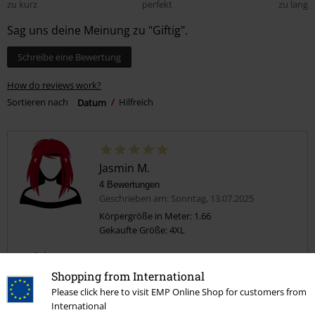
zu kurz
perfekt
zu lang
Sag uns deine Meinung zu "Giftig".
Schreibe eine Bewertung
How do reviews work?
Sortieren nach
Datum
Hilfreich
Jasmin M.
4 Bewertungen
Geschrieben am: Sonntag, 13.07.2025
Körpergröße in Meter: 1.66
Gekaufte Größe: 4XL
T-Shirt
Sehr angenhemer Stoff, Aufdruck hat eine sehr gute Qualität, größe
Shopping from International
stimmt überein ! Klare Kaufempfehlung ❤️
Please click here to visit EMP Online Shop for customers from
International