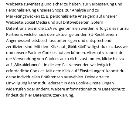
Webseite zuverlässig und sicher zu halten, zur Verbesserung und
Personalisierung unseres Shops, zur Analyse und zu
Marketingzwecken (z. B. personalisierte Anzeigen) auf unserer
Webseite, Social Media und auf Drittwebseiten. Sofern
Datentransfers in die USA vorgenommen werden, erfolgt dies nur zu
Rechtliches
Partnern, welche nach dem aktuell geltenden EU-Recht einem
Angemessenheitsbeschluss unterliegen und entsprechend
AGB
zertifiziert sind. Mit dem Klick auf „
Geht klar!
“ willigst du ein, dass wir
und unsere Partner Cookies nutzen können. Alternativ kannst du
Impressum
der Verwendung von Cookies auch nicht zustimmen, klicke hierzu
auf „
Alle ablehnen
“ – in diesem Fall verwenden wir lediglich
Datenschutz
erforderliche Cookies. Mit dem Klick auf "
Einstellungen
" kannst du
deine individuellen Präferenzen auswählen. Deine erteilte
Einwilligung kannst du jederzeit in den
Cookie-Einstellungen
Entsorgung und Umweltschutz
widerrufen oder ändern. Weitere Informationen zum Datenschutz
findest du hier
Datenschutzerklärung
.
Konformitätserklärung
Information zur Barrierefreiheit
Cookie-Einstellungen