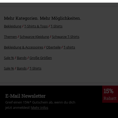
Mehr Kategorien. Mehr Möglichkeiten.
Bekleidung
T-Shirts & Tops
T-Shirts
Themen
Schwarze Kleidung
Schwarze T-Shirts
Kommentar jetzt abschicken!
Bekleidung & Accessoires
Oberteile
T-shirts
Sale %
Bands
Große Größen
Sale %
Bands
T-Shirts
15%
E-Mail Newsletter
Rabatt
Greif einen 15%* Gutschein ab, wenn du dich
jetzt anmeldest!
Mehr Infos