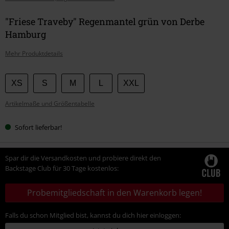
"Friese Traveby" Regenmantel grün von Derbe
Hamburg
Mehr Produktdetails
Wähle
XS
S
M
L
XXL
deine
Artikelmaße und Größentabelle
Größe
Sofort lieferbar!
Spar dir die Versandkosten und probiere direkt den
Backstage Club für 30 Tage kostenlos:
Probemitgliedschaft in den Warenkorb legen!
Falls du schon Mitglied bist, kannst du dich hier einloggen: