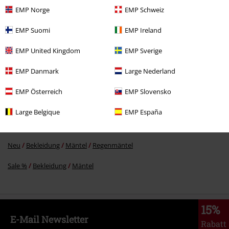
EMP Norge
EMP Schweiz
-37%
UVP
159,95 €
99,99 €
EMP Suomi
EMP Ireland
EMP United Kingdom
EMP Sverige
Mehr Kategorien. Mehr Möglichkeiten.
EMP Danmark
Large Nederland
Themen
Rockwear
Bekleidung
Mäntel
EMP Österreich
EMP Slovensko
Sale %
Frauen
Bekleidung
Mäntel
Large Belgique
EMP España
Markenkleidung
Bekleidung
Mäntel
Neu
Bekleidung
Mäntel
Regenmäntel
Sale %
Bekleidung
Mäntel
15%
E-Mail Newsletter
Rabatt