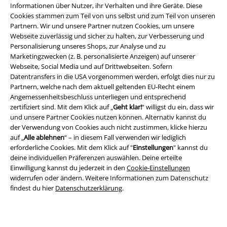
Informationen über Nutzer, ihr Verhalten und ihre Geräte. Diese
Cookies stammen zum Teil von uns selbst und zum Teil von unseren
Partnern. Wir und unsere Partner nutzen Cookies, um unsere
Webseite zuverlässig und sicher zu halten, zur Verbesserung und
Personalisierung unseres Shops, zur Analyse und zu
Marketingzwecken (z. B. personalisierte Anzeigen) auf unserer
Webseite, Social Media und auf Drittwebseiten. Sofern
Datentransfers in die USA vorgenommen werden, erfolgt dies nur zu
Rechtliches
Partnern, welche nach dem aktuell geltenden EU-Recht einem
Angemessenheitsbeschluss unterliegen und entsprechend
AGB
zertifiziert sind. Mit dem Klick auf „
Geht klar!
“ willigst du ein, dass wir
und unsere Partner Cookies nutzen können. Alternativ kannst du
Impressum
der Verwendung von Cookies auch nicht zustimmen, klicke hierzu
auf „
Alle ablehnen
“ – in diesem Fall verwenden wir lediglich
erforderliche Cookies. Mit dem Klick auf "
Einstellungen
" kannst du
Datenschutz
deine individuellen Präferenzen auswählen. Deine erteilte
Einwilligung kannst du jederzeit in den
Cookie-Einstellungen
Entsorgung und Umweltschutz
widerrufen oder ändern. Weitere Informationen zum Datenschutz
findest du hier
Datenschutzerklärung
.
Konformitätserklärung
Information zur Barrierefreiheit