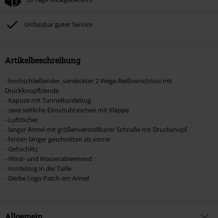
Nicht mit anderen Aktionscodes kombinierbar. Von der Reduzierung
ausgeschlossen sind Bücher, Medien, Tickets, Rammstein, (Till) Lindemann,
Böhse Onkelz, Broilers, Die Ärzte, Die Toten Hosen, Metality, Gutscheine &
Unfassbar guter Service
Artikel, die einen Spendenbeitrag beinhalten.
Artikelbeschreibung
- hochschließender, verdeckter 2 Wege-Reißverschluss mit
Druckknopfblende
- Kapuze mit Tunnelkordelzug
- zwei seitliche Einschubtaschen mit Klappe
- Luftlöcher
- langer Ärmel mit größenverstellbarer Schnalle mit Druckknopf
- hinten länger geschnitten als vorne
- Gehschlitz
- Wind- und Wasserabweisend
- Kordelzug in der Taille
- Derbe Logo Patch am Ärmel
Allgemein