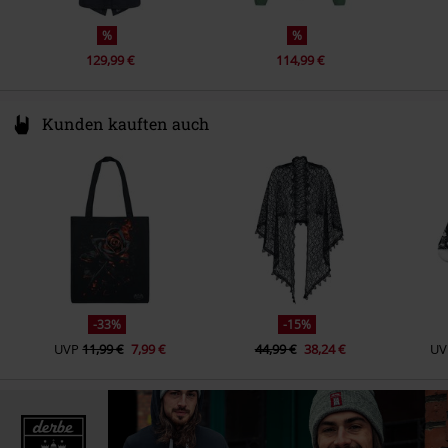
%
%
129,99 €
114,99 €
Kunden kauften auch
-33%
-15%
UVP
11,99 €
7,99 €
44,99 €
38,24 €
UV