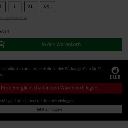
M
L
XL
XXL
nd Größentabelle
erbar!
In den Warenkorb
Versandkosten und probiere direkt den Backstage Club für 30
s:
Probemitgliedschaft in den Warenkorb legen!
 Mitglied bist, kannst du dich hier einloggen:
Jetzt einloggen