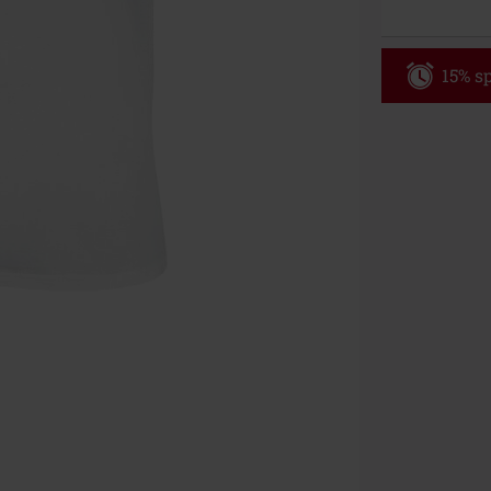
15% sp
Code
WE
Gültig bis zu
Nur Online. Mi
Nach Codeeing
Nicht mit and
Bücher, Medien
Die Toten Hose