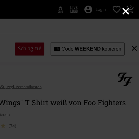
×
0
Login
Schlag zu!
Code
WEEKEND
kopieren
wSt., zzgl. Versandkosten
Wings" T-Shirt weiß von Foo Fighters
etails
(74)