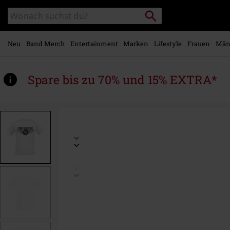
Zum
Packstation
Katalog
Hauptinhalt
suchen
durchsuchen
springen
Neu
Band Merch
Entertainment
Marken
Lifestyle
Frauen
Män
Spare bis zu 70% und 15% EXTRA*
https://www.emp.at/p/flash-
wings/209511.html