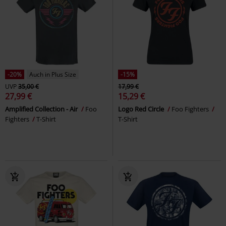
-20%
Auch in Plus Size
-15%
UVP
35,00 €
17,99 €
27,99 €
15,29 €
Amplified Collection - Air
Foo
Logo Red Circle
Foo Fighters
Fighters
T-Shirt
T-Shirt