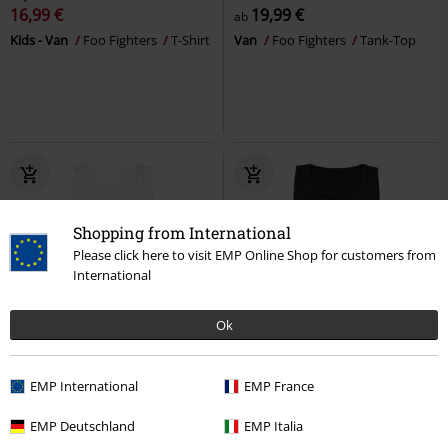
16,99 €
19,99 €
ab
Kids - Van
Foo Fighters
T-Shirt
Van
Foo Fighters
Tank-Top
Shopping from International
Please click here to visit EMP Online Shop for customers from
International
Ok
Fast ausverkauft
%
EMP International
EMP France
19,99 €
15,99 €
Van
Foo Fighters
Top
Record
Foo Fighters
Top
EMP Deutschland
EMP Italia