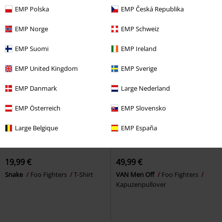
EMP Polska
EMP Česká Republika
EMP Norge
EMP Schweiz
EMP Suomi
EMP Ireland
EMP United Kingdom
EMP Sverige
EMP Danmark
Large Nederland
EMP Österreich
EMP Slovensko
Large Belgique
EMP España
Fast ausverkauft
19,99 €
49,99 €
Snake
Foo Fighters
T-Shirt
VAN Men Off
Foo Fighters
Kapuzenpullover