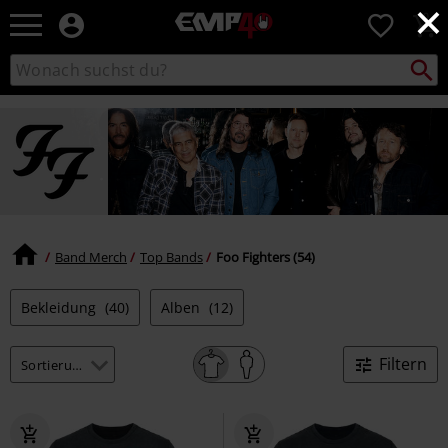
×
EMP
0
Merchandise
-
Packst
Katalog
suchen
Fanartikel
durchsuchen
Shop
für
Rock
&
Rabatte & exklusive News -
Entertainment
direkt in deinem
Posteingang
Band Merch
Top Bands
Foo Fighters (54)
Bekleidung
(40)
Alben
(12)
15%
Filtern
RABATT
Jetzt anmelden!