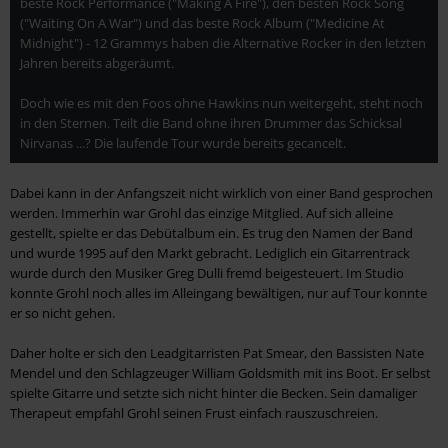
beste Rock Performance ("Making A Fire"), den besten Rock Song
("Waiting On A War") und das beste Rock Album ("Medicine At
Midnight") - 12 Grammys haben die Alternative Rocker in den letzten
Jahren bereits abgeräumt.
Doch wie es mit den Foos ohne Hawkins nun weitergeht, steht noch
in den Sternen. Teilt die Band ohne ihren Drummer das Schicksal
Nirvanas ...? Die laufende Tour wurde bereits gecancelt.
Dabei kann in der Anfangszeit nicht wirklich von einer Band gesprochen
werden. Immerhin war Grohl das einzige Mitglied. Auf sich alleine
gestellt, spielte er das Debütalbum ein. Es trug den Namen der Band
und wurde 1995 auf den Markt gebracht. Lediglich ein Gitarrentrack
wurde durch den Musiker Greg Dulli fremd beigesteuert. Im Studio
konnte Grohl noch alles im Alleingang bewältigen, nur auf Tour konnte
er so nicht gehen.
Daher holte er sich den Leadgitarristen Pat Smear, den Bassisten Nate
Mendel und den Schlagzeuger William Goldsmith mit ins Boot. Er selbst
spielte Gitarre und setzte sich nicht hinter die Becken. Sein damaliger
Therapeut empfahl Grohl seinen Frust einfach rauszuschreien.