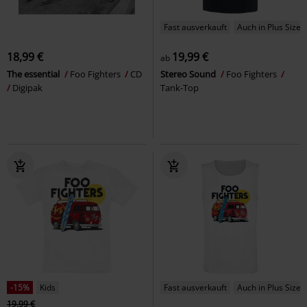
Fast ausverkauft
Auch in Plus Size
18,99 €
19,99 €
ab
The essential
Foo Fighters
CD
Stereo Sound
Foo Fighters
Digipak
Tank-Top
-15%
Kids
Fast ausverkauft
Auch in Plus Size
19,99 €