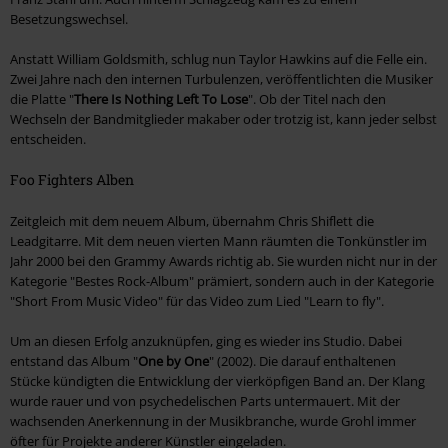
Besetzungswechsel.
Anstatt William Goldsmith, schlug nun Taylor Hawkins auf die Felle ein.
Zwei Jahre nach den internen Turbulenzen, veröffentlichten die Musiker
die Platte "
There Is Nothing Left To Lose
". Ob der Titel nach den
Wechseln der Bandmitglieder makaber oder trotzig ist, kann jeder selbst
entscheiden.
Foo Fighters Alben
Zeitgleich mit dem neuem Album, übernahm Chris Shiflett die
Leadgitarre. Mit dem neuen vierten Mann räumten die Tonkünstler im
Jahr 2000 bei den Grammy Awards richtig ab. Sie wurden nicht nur in der
Kategorie "Bestes Rock-Album" prämiert, sondern auch in der Kategorie
"Short From Music Video" für das Video zum Lied "Learn to fly".
Um an diesen Erfolg anzuknüpfen, ging es wieder ins Studio. Dabei
entstand das Album "
One by One
" (2002). Die darauf enthaltenen
Stücke kündigten die Entwicklung der vierköpfigen Band an. Der Klang
wurde rauer und von psychedelischen Parts untermauert. Mit der
wachsenden Anerkennung in der Musikbranche, wurde Grohl immer
öfter für Projekte anderer Künstler eingeladen.