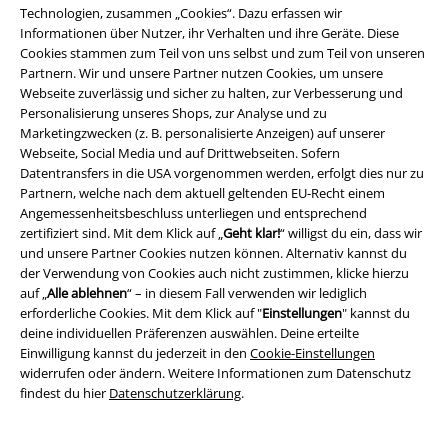
Technologien, zusammen „Cookies“. Dazu erfassen wir
6. Foo Fighters - Everlong
Informationen über Nutzer, ihr Verhalten und ihre Geräte. Diese
#RANKING
Cookies stammen zum Teil von uns selbst und zum Teil von unseren
DIE 10 BESTEN ALBEN 2023 - DER GROSSE EMP JAHRESRÜCKBLICK
6. Foo Fighters - But Here We Are
Partnern. Wir und unsere Partner nutzen Cookies, um unsere
Webseite zuverlässig und sicher zu halten, zur Verbesserung und
#MAG Musik
•
#MAG Gaming
•
#MAG Filme+Serien
Personalisierung unseres Shops, zur Analyse und zu
Marketingzwecken (z. B. personalisierte Anzeigen) auf unserer
Webseite, Social Media und auf Drittwebseiten. Sofern
15%
Datentransfers in die USA vorgenommen werden, erfolgt dies nur zu
E-Mail Newsletter
Partnern, welche nach dem aktuell geltenden EU-Recht einem
Rabatt
Angemessenheitsbeschluss unterliegen und entsprechend
Greif einen 15%* Gutschein ab, wenn du dich
zertifiziert sind. Mit dem Klick auf „
Geht klar!
“ willigst du ein, dass wir
jetzt anmeldest!
Mehr Infos
und unsere Partner Cookies nutzen können. Alternativ kannst du
der Verwendung von Cookies auch nicht zustimmen, klicke hierzu
auf „
Alle ablehnen
“ – in diesem Fall verwenden wir lediglich
erforderliche Cookies. Mit dem Klick auf "
Einstellungen
" kannst du
deine individuellen Präferenzen auswählen. Deine erteilte
Ich bin damit einverstanden, den EMP-Newsletter zu erhalten und willige
Einwilligung kannst du jederzeit in den
Cookie-Einstellungen
ein, dass die E.M.P. Merchandising Handelsgesellschaft mbH meine
widerrufen oder ändern. Weitere Informationen zum Datenschutz
personenbezogenen Daten verarbeitet um mich individuell und
findest du hier
Datenschutzerklärung
.
regelmäßig über ihr Angebot zu informieren. Die Verarbeitung meiner
personenbezogenen Daten erfolgt entsprechend den Bestimmungen in
der
Datenschutzerklärung
. Ich kann meine Einwilligung jederzeit z. B.