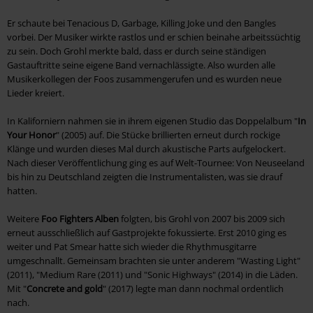
Er schaute bei Tenacious D, Garbage, Killing Joke und den Bangles
vorbei. Der Musiker wirkte rastlos und er schien beinahe arbeitssüchtig
zu sein. Doch Grohl merkte bald, dass er durch seine ständigen
Gastauftritte seine eigene Band vernachlässigte. Also wurden alle
Musikerkollegen der Foos zusammengerufen und es wurden neue
Lieder kreiert.
In Kaliforniern nahmen sie in ihrem eigenen Studio das Doppelalbum "
In
Your Honor
" (2005) auf. Die Stücke brillierten erneut durch rockige
Klänge und wurden dieses Mal durch akustische Parts aufgelockert.
Nach dieser Veröffentlichung ging es auf Welt-Tournee: Von Neuseeland
bis hin zu Deutschland zeigten die Instrumentalisten, was sie drauf
hatten.
Weitere
Foo Fighters Alben
folgten, bis Grohl von 2007 bis 2009 sich
erneut ausschließlich auf Gastprojekte fokussierte. Erst 2010 ging es
weiter und Pat Smear hatte sich wieder die Rhythmusgitarre
umgeschnallt. Gemeinsam brachten sie unter anderem "Wasting Light"
(2011), "Medium Rare (2011) und "Sonic Highways" (2014) in die Läden.
Mit "
Concrete and gold
" (2017) legte man dann nochmal ordentlich
nach.