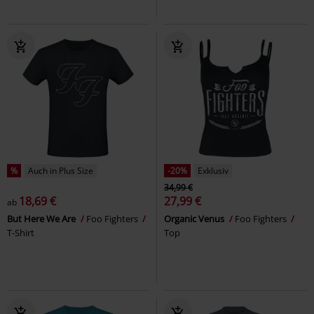
%
Auch in Plus Size
-20%
Exklusiv
34,99 €
18,69 €
27,99 €
ab
But Here We Are
Foo Fighters
Organic Venus
Foo Fighters
T-Shirt
Top