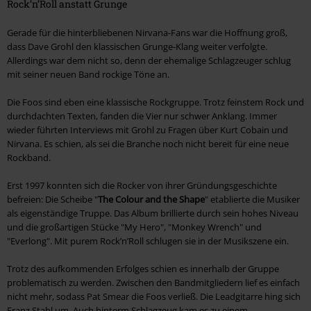
Rock’n’Roll anstatt Grunge
Gerade für die hinterbliebenen Nirvana-Fans war die Hoffnung groß,
dass Dave Grohl den klassischen Grunge-Klang weiter verfolgte.
Allerdings war dem nicht so, denn der ehemalige Schlagzeuger schlug
mit seiner neuen Band rockige Töne an.
Die Foos sind eben eine klassische Rockgruppe. Trotz feinstem Rock und
durchdachten Texten, fanden die Vier nur schwer Anklang. Immer
wieder führten Interviews mit Grohl zu Fragen über Kurt Cobain und
Nirvana. Es schien, als sei die Branche noch nicht bereit für eine neue
Rockband.
Erst 1997 konnten sich die Rocker von ihrer Gründungsgeschichte
befreien: Die Scheibe "
The Colour and the Shape
" etablierte die Musiker
als eigenständige Truppe. Das Album brillierte durch sein hohes Niveau
und die großartigen Stücke "My Hero", "Monkey Wrench" und
"Everlong". Mit purem Rock’n’Roll schlugen sie in der Musikszene ein.
Trotz des aufkommenden Erfolges schien es innerhalb der Gruppe
problematisch zu werden. Zwischen den Bandmitgliedern lief es einfach
nicht mehr, sodass Pat Smear die Foos verließ. Die Leadgitarre hing sich
Franz Stahl um. Auch hinterm Schlagzeug kam es zu einem