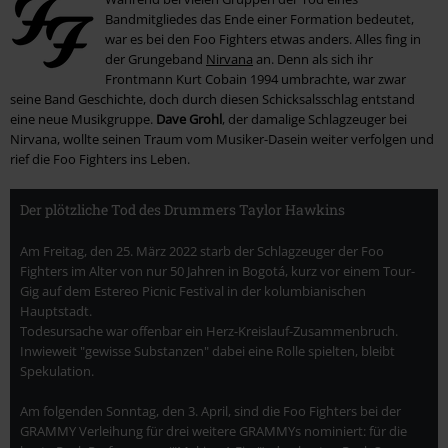
Bandmitgliedes das Ende einer Formation bedeutet,
war es bei den Foo Fighters etwas anders. Alles fing in
der Grungeband
Nirvana
an. Denn als sich ihr
Frontmann Kurt Cobain 1994 umbrachte, war zwar
seine Band Geschichte, doch durch diesen Schicksalsschlag entstand
eine neue Musikgruppe.
Dave Grohl
, der damalige Schlagzeuger bei
Nirvana, wollte seinen Traum vom Musiker-Dasein weiter verfolgen und
rief die Foo Fighters ins Leben.
Der plötzliche Tod des Drummers Taylor Hawkins
Am Freitag, den 25. März 2022 starb der Schlagzeuger der Foo
Fighters im Alter von nur 50 Jahren in Bogotá, kurz vor einem Tour-
Gig auf dem Estereo Picnic Festival in der kolumbianischen
Hauptstadt.
Todesursache war offenbar ein Herz-Kreislauf-Zusammenbruch.
Inwieweit "gewisse Substanzen" dabei eine Rolle spielten, bleibt
Spekulation.
Am folgenden Sonntag, den 3. April, sind die Foo Fighters bei der
GRAMMY Verleihung für drei weitere GRAMMYs nominiert: für die