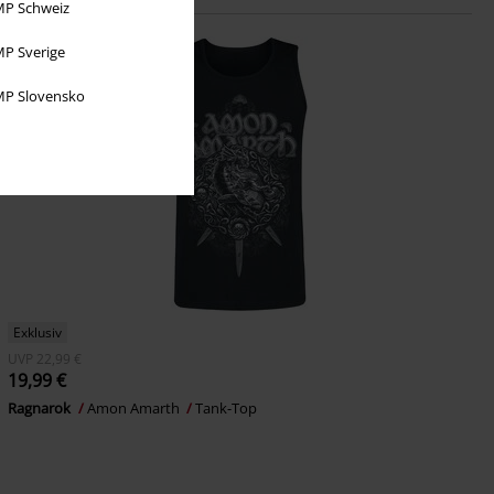
P Schweiz
P Sverige
P Slovensko
Exklusiv
UVP
22,99 €
19,99 €
Ragnarok
Amon Amarth
Tank-Top