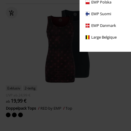
EMP Polska
EMP Suomi
EMP Danmark
Large Belgique
Exklusiv
2-teilig
UVP
ab
24,99 €
19,99 €
ab
Doppelpack Tops
RED by EMP
Top