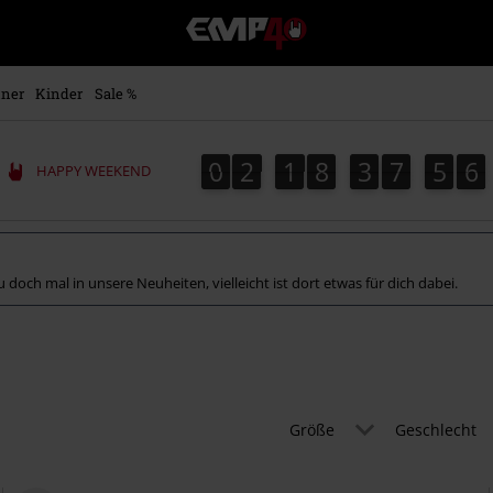
EMP
Merchandise
-
Fanartikel
ner
Kinder
Sale %
Shop
für
Rock
0
2
1
8
3
7
5
5
0
2
1
8
3
7
5
4
8
0
6
5
4
HAPPY WEEKEND
&
Entertainment
 doch mal in unsere Neuheiten, vielleicht ist dort etwas für dich dabei.
Größe
Geschlecht