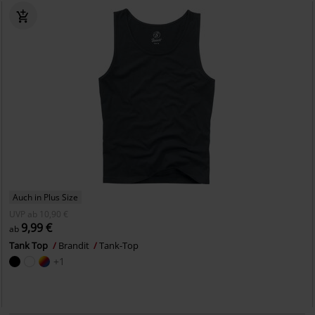
Auch in Plus Size
UVP
ab
10,90 €
9,99 €
ab
Tank Top
Brandit
Tank-Top
+1