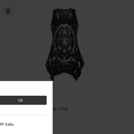
%
Auch in Plus Size
Ok
27,99 €
ab
Vitriol Skull Mesh
Jawbreaker
Top
P Italia