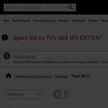
Zum
Packstation
Katalog
Hauptinhalt
suchen
durchsuchen
springen
Neu
Band Merch
Entertainment
Marken
Lifestyle
Frauen
Män
Spare bis zu 70% und 15% EXTRA*
Information
Expecto Patronum (378498) ist zur Zeit nicht mehr erhältlich. Schau
Tops (827)
Bekleidung & Accessoires
Oberteile