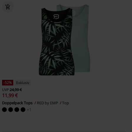
-52%
Exklusiv
UVP
24,99 €
11,99 €
Doppelpack Tops
RED by EMP
Top
+1