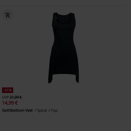
-31%
UVP
21,99 €
14,99 €
Gothbottom Vest
Spiral
Top