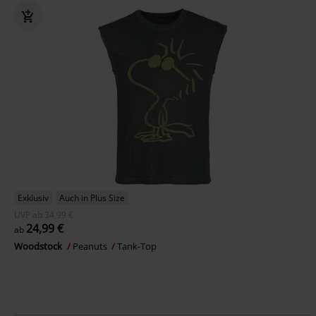
Exklusiv
Auch in Plus Size
UVP
ab
34,99 €
24,99 €
ab
Woodstock
Peanuts
Tank-Top