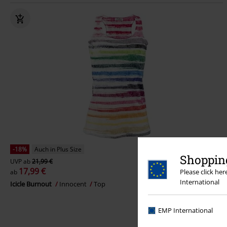
-18%
Auch in Plus Size
Shopping
UVP
ab
21,99 €
17,99 €
Please click he
ab
International
Icicle Burnout
Innocent
Top
EMP International