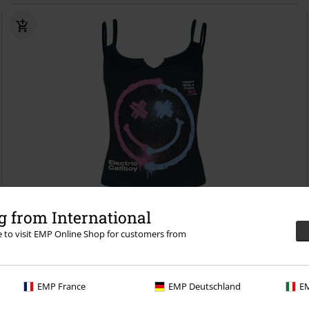
Exklusiv
Auch in Plus Size
 from International
24,99 €
re to visit EMP Online Shop for customers from
ab
Fuck Boi
Electric Callboy
Top
EMP France
EMP Deutschland
EM