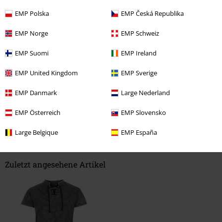
zu eng
perfekt
zu weit
EMP Polska
EMP Česká Republika
Länge
EMP Norge
EMP Schweiz
zu kurz
perfekt
zu lang
EMP Suomi
EMP Ireland
Verifizierte Rezension
EMP United Kingdom
EMP Sverige
War diese Bewertung hilfreich für dich?
EMP Danmark
Large Nederland
EMP Österreich
EMP Slovensko
Kommentieren
Large Belgique
EMP España
Zuletzt angesehene Artikel