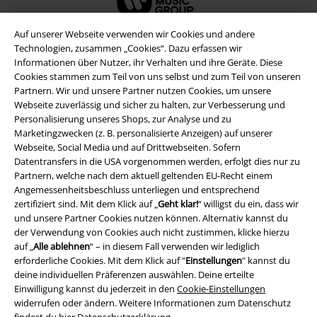
Auf unserer Webseite verwenden wir Cookies und andere
Technologien, zusammen „Cookies“. Dazu erfassen wir
Informationen über Nutzer, ihr Verhalten und ihre Geräte. Diese
Cookies stammen zum Teil von uns selbst und zum Teil von unseren
Partnern. Wir und unsere Partner nutzen Cookies, um unsere
Webseite zuverlässig und sicher zu halten, zur Verbesserung und
Personalisierung unseres Shops, zur Analyse und zu
Marketingzwecken (z. B. personalisierte Anzeigen) auf unserer
Webseite, Social Media und auf Drittwebseiten. Sofern
Datentransfers in die USA vorgenommen werden, erfolgt dies nur zu
Rechtliches
Partnern, welche nach dem aktuell geltenden EU-Recht einem
Angemessenheitsbeschluss unterliegen und entsprechend
AGB
zertifiziert sind. Mit dem Klick auf „
Geht klar!
“ willigst du ein, dass wir
und unsere Partner Cookies nutzen können. Alternativ kannst du
Impressum
der Verwendung von Cookies auch nicht zustimmen, klicke hierzu
auf „
Alle ablehnen
“ – in diesem Fall verwenden wir lediglich
Datenschutz
erforderliche Cookies. Mit dem Klick auf "
Einstellungen
" kannst du
deine individuellen Präferenzen auswählen. Deine erteilte
Einwilligung kannst du jederzeit in den
Cookie-Einstellungen
Entsorgung und Umweltschutz
widerrufen oder ändern. Weitere Informationen zum Datenschutz