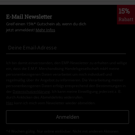
15%
E-Mail Newsletter
Rabatt
Greif einen 15%* Gutschein ab, wenn du dich
jetzt anmeldest!
Mehr Infos
Ich bin damit einverstanden, den EMP-Newsletter zu erhalten und willige
ein, dass die E.M.P. Merchandising Handelsgesellschaft mbH meine
personenbezogenen Daten verarbeitet um mich individuell und
regelmäßig über ihr Angebot zu informieren. Die Verarbeitung meiner
personenbezogenen Daten erfolgt entsprechend den Bestimmungen in
der
Datenschutzerklärung
. Ich kann meine Einwilligung jederzeit z. B.
durch Anklicken des Abmeldelinks widerrufen.
Hier
kann ich mich vom Newsletter wieder abmelden.
Anmelden
*4 Wochen gültig. Nur online einlösbar. Nicht mit anderen Aktionen