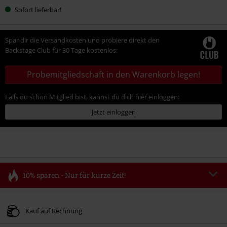
Sofort lieferbar!
Spar dir die Versandkosten und probiere direkt den
Backstage Club für 30 Tage kostenlos:
Probemitgliedschaft in den Warenkorb legen!
Falls du schon Mitglied bist, kannst du dich hier einloggen:
Jetzt einloggen
10% sparen - Nur für kurze Zeit!
Code
FLASH
Code kopieren
Gültig bis zum 11.08.2026
Kauf auf Rechnung
Nur Online. Mindestbestellwert 49.99€.