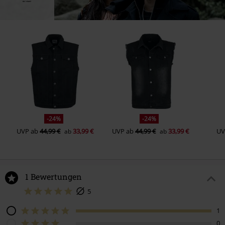
-24%
-24%
UVP
ab
44,99 €
33,99 €
UVP
ab
44,99 €
33,99 €
UV
ab
ab
1 Bewertungen
5
1
0