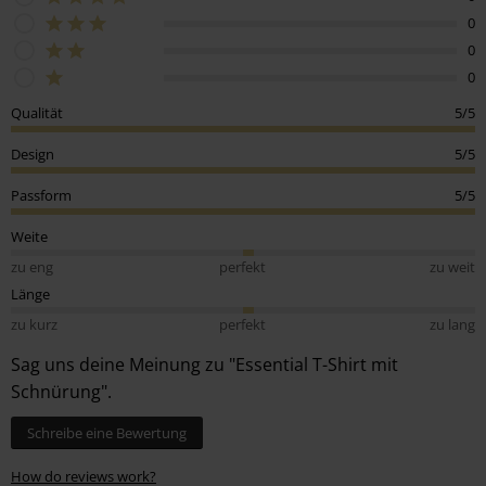
0
0
0
Qualität
5/5
Design
5/5
Passform
5/5
Weite
zu eng
perfekt
zu weit
Länge
zu kurz
perfekt
zu lang
Sag uns deine Meinung zu "Essential T-Shirt mit
Schnürung".
Schreibe eine Bewertung
How do reviews work?