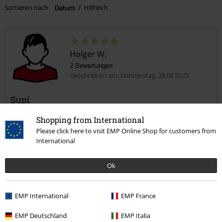
Sortieren nach
Datum
Hilfreich
Holger W.
2 Bewertungen
Geschrieben am: Donnerstag, 28.08.2025
Supi
Passt prima und sieht stark aus
Shopping from International
Please click here to visit EMP Online Shop for customers from
International
Ok
Qualität
5
Design
EMP International
EMP France
5
Passform
EMP Deutschland
EMP Italia
5
Weite