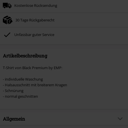
Kostenlose Rücksendung
Nach Codeeingabe wird dir der Rabatt automatisch am Ende der Bestellung
abgezogen.
30 Tage Rückgaberecht
Nicht mit anderen Aktionscodes kombinierbar. Von der Reduzierung
ausgeschlossen sind Bücher, Medien, Tickets, Rammstein, (Till) Lindemann,
Böhse Onkelz, Broilers, Die Ärzte, Die Toten Hosen, Metality, Gutscheine &
Unfassbar guter Service
Artikel, die einen Spendenbeitrag beinhalten.
Artikelbeschreibung
T-Shirt von Black Premium by EMP:
- individuelle Waschung
- Halsausschnitt mit breiterem Kragen
- Schnürung
- normal geschnitten
Allgemein