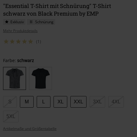
"Essential T-Shirt mit Schnürung" T-Shirt
schwarz von Black Premium by EMP
Exklusiv
Schnürung
Mehr Produktdetails
(1)
Wähle
Farbe:
schwarz
deine
Größe
S
M
L
XL
XXL
3XL
4XL
5XL
Artikelmaße und Größentabelle