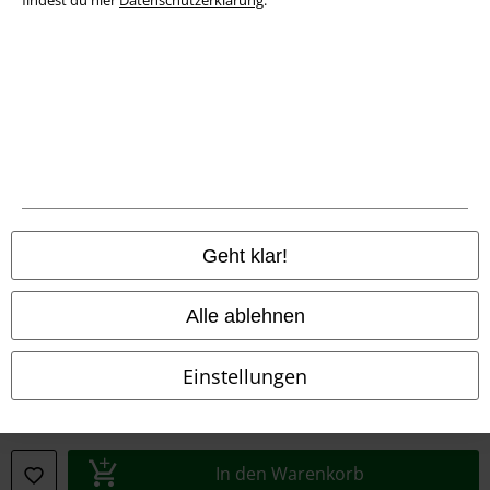
findest du hier
Datenschutzerklärung
.
Konformitätserklärung
Information zur Barrierefreiheit
Cookie-Einstellungen
Vertrag widerrufen
Alle Preise inkl. gesetzlicher Mehrwertsteuer, zzgl.
Versandkosten
© 1986-2026 E.M.P. Merchandising HGmbH
Geht klar!
Alle ablehnen
EMP Online Shops
Einstellungen
EMP International
EMP France
In den Warenkorb
EMP Deutschland