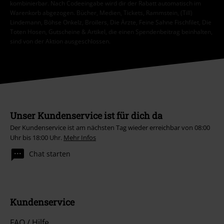
kombinierbar. Nach Codeeingabe wird dir der Rabatt automatisch im
Warenkorb abgezogen. Bücher, Medien, Tickets, Rammstein, (Till)
Lindemann, Böhse Onkelz, Broilers, Die Ärzte, Feine Sahne Fischfilet, Die
Toten Hosen, Gutscheine & Artikel, die einen Spendenbeitrag beinhalten,
sind von der Aktion ausgeschlossen.
Unser Kundenservice ist für dich da
Der Kundenservice ist am nächsten Tag wieder erreichbar von 08:00
Uhr bis 18:00 Uhr.
Mehr Infos
Chat starten
Kundenservice
FAQ / Hilfe