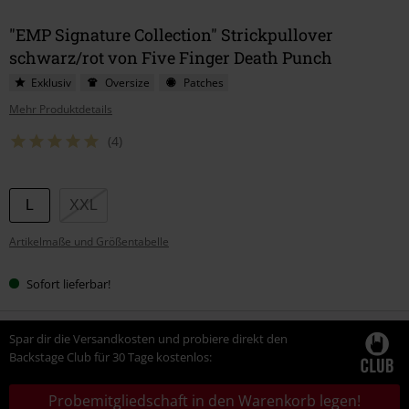
"EMP Signature Collection" Strickpullover
schwarz/rot von Five Finger Death Punch
Exklusiv
Oversize
Patches
Mehr Produktdetails
(4)
Wähle
L
XXL
deine
Artikelmaße und Größentabelle
Größe
Sofort lieferbar!
Spar dir die Versandkosten und probiere direkt den
Backstage Club für 30 Tage kostenlos:
Probemitgliedschaft in den Warenkorb legen!