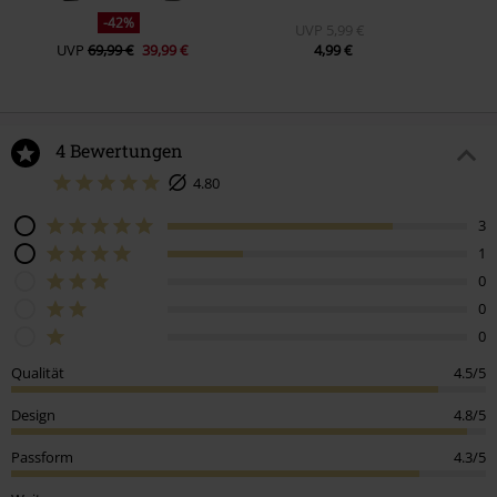
-42%
UVP
5,99 €
UVP
69,99 €
39,99 €
4,99 €
4 Bewertungen
4.80
3
1
0
0
0
Qualität
4.5/5
Design
4.8/5
Passform
4.3/5