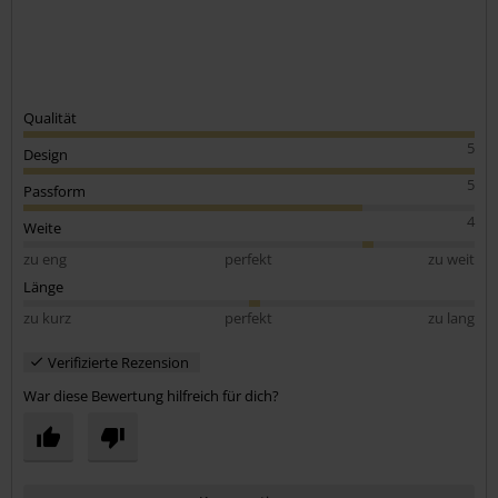
Qualität
5
Design
5
Passform
4
Weite
zu eng
perfekt
zu weit
Länge
zu kurz
perfekt
zu lang
Verifizierte Rezension
War diese Bewertung hilfreich für dich?