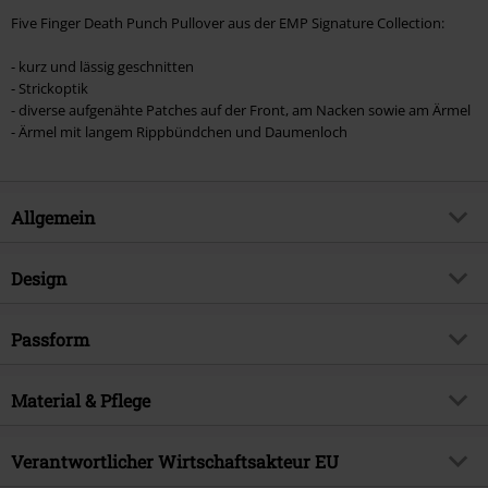
Five Finger Death Punch Pullover aus der EMP Signature Collection:
- kurz und lässig geschnitten
- Strickoptik
- diverse aufgenähte Patches auf der Front, am Nacken sowie am Ärmel
- Ärmel mit langem Rippbündchen und Daumenloch
Allgemein
Artikelnummer:
566427
Design
Titel
EMP Signature Collection
Produkt-Typ
Strickpullover
Musikgenre
Passform
Nu Metal
Muster
Gestreift
Exklusiv bei EMP
EMP Exklusiv
Passform/Oberteile
Oversize
Bedruckt
Material & Pflege
ja
Produktthema
Band-Merch, Festival, Bands
Besonderheiten Passform
Daumenlöcher
Details
Patches, Rippbündchen
Signature
ja
Obermaterial
100% Polyacryl
Länge (des Kleidungsstücks)
Verantwortlicher Wirtschaftsakteur EU
Kurz
Halsausschnitt/Kragen
Rundhals
Lizenz
offiziell lizenziertes Produkt
Pflegehinweis
Maschinenwäsche