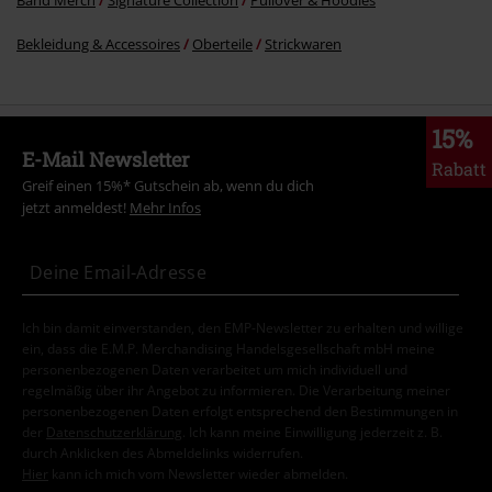
Bekleidung & Accessoires
Oberteile
Strickwaren
15%
E-Mail Newsletter
Rabatt
Greif einen 15%* Gutschein ab, wenn du dich
jetzt anmeldest!
Mehr Infos
Ich bin damit einverstanden, den EMP-Newsletter zu erhalten und willige
ein, dass die E.M.P. Merchandising Handelsgesellschaft mbH meine
personenbezogenen Daten verarbeitet um mich individuell und
regelmäßig über ihr Angebot zu informieren. Die Verarbeitung meiner
personenbezogenen Daten erfolgt entsprechend den Bestimmungen in
der
Datenschutzerklärung
. Ich kann meine Einwilligung jederzeit z. B.
durch Anklicken des Abmeldelinks widerrufen.
Hier
kann ich mich vom Newsletter wieder abmelden.