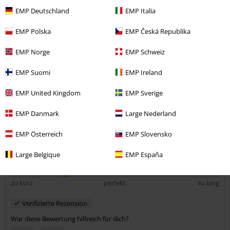
Kommentar jetzt abschicken!
EMP Deutschland
EMP Italia
Ok
Dad erste mal dass ich so nen kurzen pulli bestllt hab. Fin ihn kürzer
EMP Polska
EMP Česká Republika
wie auf dem bild und er hat ein bisschen unangenehm nach chemie
gerochen.
EMP Norge
EMP Schweiz
EMP Suomi
EMP Ireland
Qualität
EMP United Kingdom
EMP Sverige
3
Design
EMP Danmark
Large Nederland
4
Passform
EMP Österreich
EMP Slovensko
4
Weite
Large Belgique
EMP España
zu eng
perfekt
zu weit
Länge
zu kurz
perfekt
zu lang
Verifizierte Rezension
War diese Bewertung hilfreich für dich?