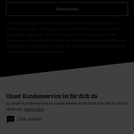
Anmelden
*4 Wochen gültig. Nur online einlösbar. Nicht mit anderen Aktionen
kombinierbar. Nach Codeeingabe wird dir der Rabatt automatisch im
Warenkorb abgezogen. Bücher, Medien, Tickets, Rammstein, (Till)
Lindemann, Böhse Onkelz, Broilers, Die Ärzte, Feine Sahne Fischfilet, Die
Toten Hosen, Gutscheine & Artikel, die einen Spendenbeitrag beinhalten,
sind von der Aktion ausgeschlossen.
Unser Kundenservice ist für dich da
Ja, unser Kundenservice ist heute wieder erreichbar von 08:00 Uhr bis
18:00 Uhr.
Mehr Infos
Chat starten