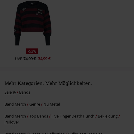
Kommentar jetzt abschicken!
-53%
UVP
74,99 €
34,99 €
Mehr Kategorien. Mehr Möglichkeiten.
Sale %
Bands
Band Merch
Genre
Nu Metal
Band Merch
Top Bands
Five Finger Death Punch
Bekleidung
Pullover
Band Merch
Signature Collection
Pullover & Hoodies