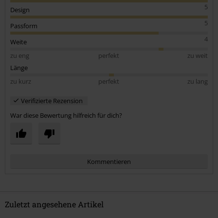
5
Design
5
Passform
4
Weite
zu eng
perfekt
zu weit
Länge
zu kurz
perfekt
zu lang
Verifizierte Rezension
War diese Bewertung hilfreich für dich?
Kommentieren
Zuletzt angesehene Artikel