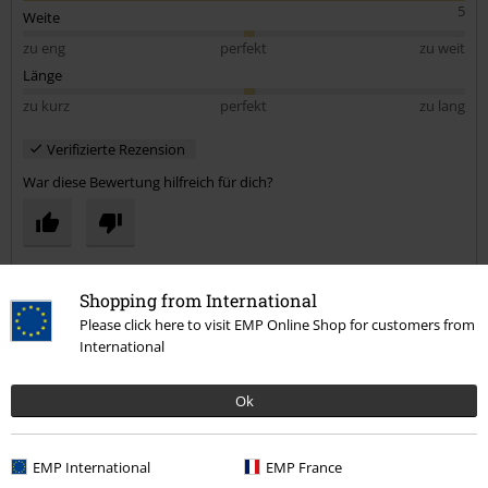
5
Weite
zu eng
perfekt
zu weit
Länge
zu kurz
perfekt
zu lang
Verifizierte Rezension
War diese Bewertung hilfreich für dich?
Kommentieren
Shopping from International
Please click here to visit EMP Online Shop for customers from
International
Anja E.
Ok
87 Bewertungen
Geschrieben am: Dienstag, 21.01.2025
Körpergröße in Meter: 1.77
EMP International
EMP France
Gekaufte Größe: L