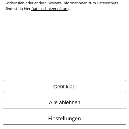
Datenschutz
widerrufen oder ändern. Weitere Informationen zum Datenschutz
findest du hier
Datenschutzerklärung
.
Entsorgung und Umweltschutz
Konformitätserklärung
Information zur Barrierefreiheit
Cookie-Einstellungen
Vertrag widerrufen
Alle Preise inkl. gesetzlicher Mehrwertsteuer, zzgl.
Versandkosten
Geht klar!
© 1986-2026 E.M.P. Merchandising HGmbH
Alle ablehnen
Einstellungen
EMP Online Shops