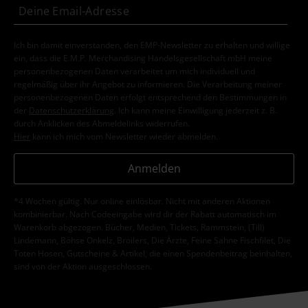
Ich bin damit einverstanden, den EMP-Newsletter zu erhalten und willige
ein, dass die E.M.P. Merchandising Handelsgesellschaft mbH meine
personenbezogenen Daten verarbeitet um mich individuell und
regelmäßig über ihr Angebot zu informieren. Die Verarbeitung meiner
personenbezogenen Daten erfolgt entsprechend den Bestimmungen in
der
Datenschutzerklärung
. Ich kann meine Einwilligung jederzeit z. B.
durch Anklicken des Abmeldelinks widerrufen.
Hier
kann ich mich vom Newsletter wieder abmelden.
Anmelden
*4 Wochen gültig. Nur online einlösbar. Nicht mit anderen Aktionen
kombinierbar. Nach Codeeingabe wird dir der Rabatt automatisch im
Warenkorb abgezogen. Bücher, Medien, Tickets, Rammstein, (Till)
Lindemann, Böhse Onkelz, Broilers, Die Ärzte, Feine Sahne Fischfilet, Die
Toten Hosen, Gutscheine & Artikel, die einen Spendenbeitrag beinhalten,
sind von der Aktion ausgeschlossen.