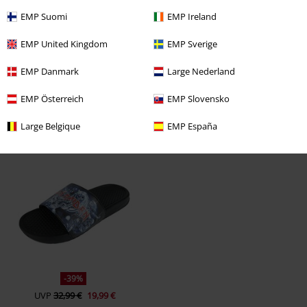
EMP Suomi
EMP Ireland
War diese Bewertung hilfreich für dich?
EMP United Kingdom
EMP Sverige
EMP Danmark
Large Nederland
Kommentieren
EMP Österreich
EMP Slovensko
Large Belgique
EMP España
Zuletzt angesehene Artikel
Kommentar jetzt abschicken!
-39%
UVP
32,99 €
19,99 €