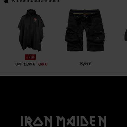
Kunden kauften auch
-38%
39,99 €
UVP
12,99 €
7,99 €