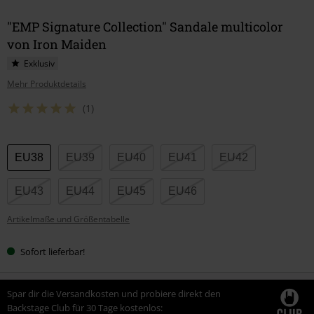
"EMP Signature Collection" Sandale multicolor
von Iron Maiden
Exklusiv
Mehr Produktdetails
(1)
Wähle
EU38
EU39
EU40
EU41
EU42
deine
Größe
EU43
EU44
EU45
EU46
Artikelmaße und Größentabelle
Sofort lieferbar!
Spar dir die Versandkosten und probiere direkt den
Backstage Club für 30 Tage kostenlos: