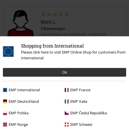
Mark L.
3 Bewertungen
Geschrieben am: Mittwoch, 14.05.2025
Shopping from International
Coole Schlapppen
Please click here to visit EMP Online Shop for customers from
Nettes Design und Verarbeitung in Ordnung
International
Ok
EMP International
EMP France
Qualität
4
Design
EMP Deutschland
EMP Italia
5
Passform
EMP Polska
EMP Česká Republika
5
EMP Norge
EMP Schweiz
Verifizierte Rezension