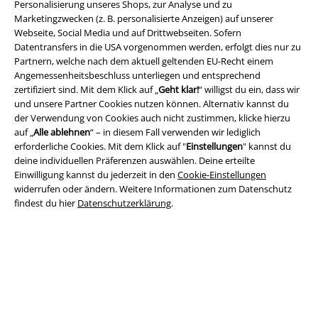
Personalisierung unseres Shops, zur Analyse und zu
Marketingzwecken (z. B. personalisierte Anzeigen) auf unserer
Webseite, Social Media und auf Drittwebseiten. Sofern
Datentransfers in die USA vorgenommen werden, erfolgt dies nur zu
Partnern, welche nach dem aktuell geltenden EU-Recht einem
Rechtliches
Angemessenheitsbeschluss unterliegen und entsprechend
zertifiziert sind. Mit dem Klick auf „
Geht klar!
“ willigst du ein, dass wir
AGB
und unsere Partner Cookies nutzen können. Alternativ kannst du
der Verwendung von Cookies auch nicht zustimmen, klicke hierzu
Impressum
auf „
Alle ablehnen
“ – in diesem Fall verwenden wir lediglich
erforderliche Cookies. Mit dem Klick auf "
Einstellungen
" kannst du
Datenschutz
deine individuellen Präferenzen auswählen. Deine erteilte
Einwilligung kannst du jederzeit in den
Cookie-Einstellungen
widerrufen oder ändern. Weitere Informationen zum Datenschutz
Entsorgung und Umweltschutz
findest du hier
Datenschutzerklärung
.
Konformitätserklärung
Information zur Barrierefreiheit
Cookie-Einstellungen