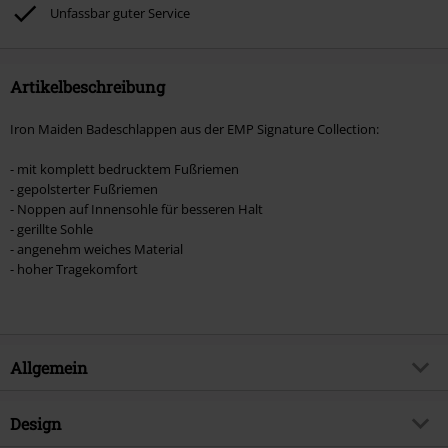
Böhse Onkelz, Broilers, Die Ärzte, Die Toten Hosen, Metality, Gutscheine &
Unfassbar guter Service
Artikel, die einen Spendenbeitrag beinhalten.
Artikelbeschreibung
Iron Maiden Badeschlappen aus der EMP Signature Collection:
- mit komplett bedrucktem Fußriemen
- gepolsterter Fußriemen
- Noppen auf Innensohle für besseren Halt
- gerillte Sohle
- angenehm weiches Material
- hoher Tragekomfort
Allgemein
Artikelnummer:
557416
Design
Titel
EMP Signature Collection