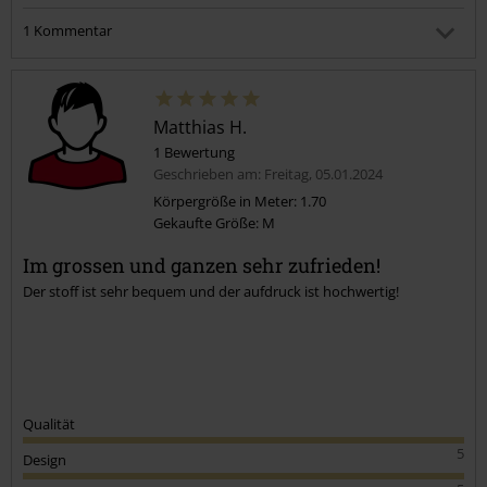
1 Kommentar
Kevin K.
Geschrieben am: Dienstag, 26.11.2024 17:17:27
Seltsam bei meinem ist noch alles top und ich liebe das shirt
Matthias H.
mega
1 Bewertung
Geschrieben am: Freitag, 05.01.2024
War dieser Kommentar hilfreich für dich?
Körpergröße in Meter: 1.70
Kommentar jetzt abschicken!
Gekaufte Größe: M
Im grossen und ganzen sehr zufrieden!
Der stoff ist sehr bequem und der aufdruck ist hochwertig!
Qualität
5
Design