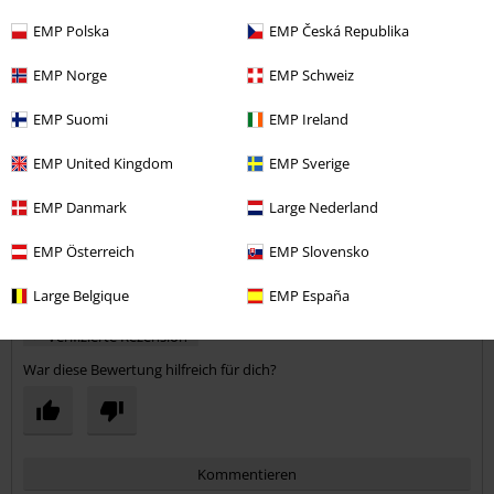
schon die nähte unter den armen auf.
EMP Polska
EMP Česká Republika
EMP Norge
EMP Schweiz
Qualität
EMP Suomi
EMP Ireland
1
Design
5
EMP United Kingdom
EMP Sverige
Passform
5
Weite
EMP Danmark
Large Nederland
zu eng
perfekt
zu weit
EMP Österreich
EMP Slovensko
Länge
zu kurz
perfekt
zu lang
Large Belgique
EMP España
Verifizierte Rezension
War diese Bewertung hilfreich für dich?
Kommentieren