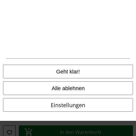
Konformitätserklärung
Information zur Barrierefreiheit
Cookie-Einstellungen
Vertrag widerrufen
Alle Preise inkl. gesetzlicher Mehrwertsteuer, zzgl.
Versandkosten
Geht klar!
© 1986-2026 E.M.P. Merchandising HGmbH
Alle ablehnen
Einstellungen
EMP Online Shops
EMP International
EMP France
In den Warenkorb