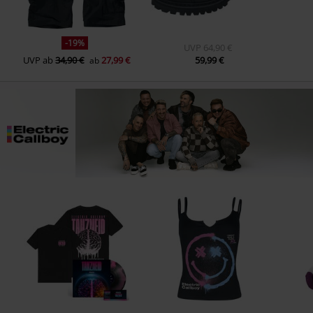
-19%
UVP
64,90 €
UVP
ab
34,90 €
27,99 €
59,99 €
ab