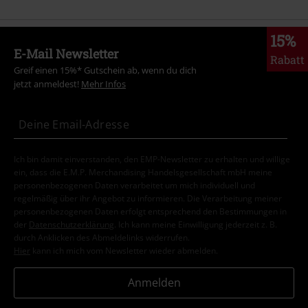
15%
E-Mail Newsletter
Rabatt
Greif einen 15%* Gutschein ab, wenn du dich
jetzt anmeldest!
Mehr Infos
Ich bin damit einverstanden, den EMP-Newsletter zu erhalten und willige
ein, dass die E.M.P. Merchandising Handelsgesellschaft mbH meine
personenbezogenen Daten verarbeitet um mich individuell und
regelmäßig über ihr Angebot zu informieren. Die Verarbeitung meiner
personenbezogenen Daten erfolgt entsprechend den Bestimmungen in
der
Datenschutzerklärung
. Ich kann meine Einwilligung jederzeit z. B.
durch Anklicken des Abmeldelinks widerrufen.
Hier
kann ich mich vom Newsletter wieder abmelden.
Anmelden