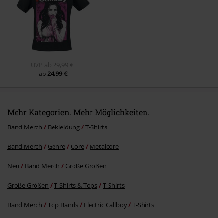
Kommentar jetzt abschicken!
UVP
ab
29,99 €
24,99 €
ab
Mehr Kategorien. Mehr Möglichkeiten.
Band Merch
Bekleidung
T-Shirts
Band Merch
Genre
Core
Metalcore
Neu
Band Merch
Große Größen
Große Größen
T-Shirts & Tops
T-Shirts
Band Merch
Top Bands
Electric Callboy
T-Shirts