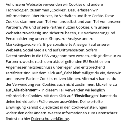
Auf unserer Webseite verwenden wir Cookies und andere
Technologien, zusammen „Cookies“. Dazu erfassen wir
Informationen über Nutzer, ihr Verhalten und ihre Geräte. Diese
Cookies stammen zum Teil von uns selbst und zum Teil von unseren
Partnern. Wir und unsere Partner nutzen Cookies, um unsere
Webseite zuverlässig und sicher zu halten, zur Verbesserung und
Personalisierung unseres Shops, zur Analyse und zu
Marketingzwecken (z. B. personalisierte Anzeigen) auf unserer
Webseite, Social Media und auf Drittwebseiten. Sofern
Datentransfers in die USA vorgenommen werden, erfolgt dies nur zu
Partnern, welche nach dem aktuell geltenden EU-Recht einem
Angemessenheitsbeschluss unterliegen und entsprechend
zertifiziert sind. Mit dem Klick auf „
Geht klar!
“ willigst du ein, dass wir
Rechtliches
und unsere Partner Cookies nutzen können. Alternativ kannst du
der Verwendung von Cookies auch nicht zustimmen, klicke hierzu
AGB
auf „
Alle ablehnen
“ – in diesem Fall verwenden wir lediglich
erforderliche Cookies. Mit dem Klick auf "
Einstellungen
" kannst du
Impressum
deine individuellen Präferenzen auswählen. Deine erteilte
Einwilligung kannst du jederzeit in den
Cookie-Einstellungen
Datenschutz
widerrufen oder ändern. Weitere Informationen zum Datenschutz
findest du hier
Datenschutzerklärung
.
Entsorgung und Umweltschutz