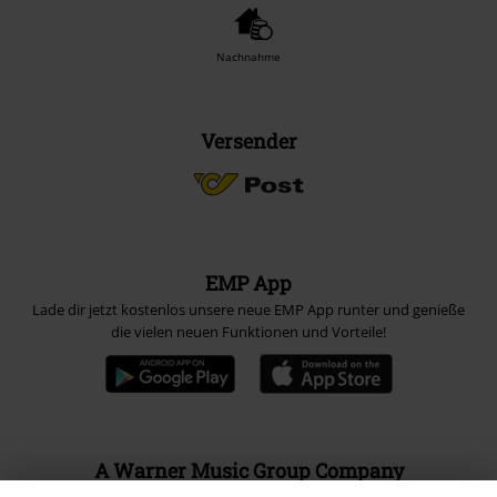
Nachnahme
Versender
EMP App
Lade dir jetzt kostenlos unsere neue EMP App runter und genieße
die vielen neuen Funktionen und Vorteile!
A Warner Music Group Company