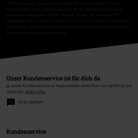
*4 Wochen gültig. Nur online einlösbar. Nicht mit anderen Aktionen
kombinierbar. Nach Codeeingabe wird dir der Rabatt automatisch im
Warenkorb abgezogen. Bücher, Medien, Tickets, Rammstein, (Till)
Lindemann, Böhse Onkelz, Broilers, Die Ärzte, Feine Sahne Fischfilet, Die
Toten Hosen, Gutscheine & Artikel, die einen Spendenbeitrag beinhalten,
sind von der Aktion ausgeschlossen.
Unser Kundenservice ist für dich da
Ja, unser Kundenservice ist heute wieder erreichbar von 08:00 Uhr bis
18:00 Uhr.
Mehr Infos
Chat starten
Kundenservice