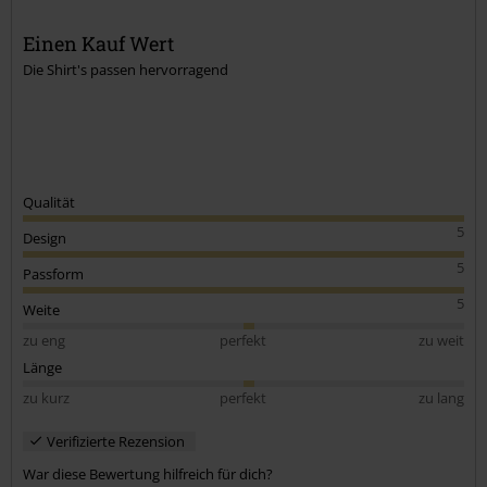
Einen Kauf Wert
Die Shirt's passen hervorragend
Kommentar jetzt abschicken!
Qualität
5
Design
5
Passform
5
Weite
zu eng
perfekt
zu weit
Länge
zu kurz
perfekt
zu lang
Verifizierte Rezension
War diese Bewertung hilfreich für dich?