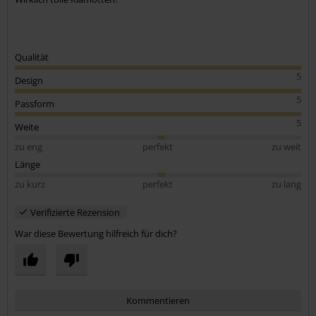
Qualität
5
Design
5
Passform
5
Weite
zu eng
perfekt
zu weit
Länge
zu kurz
perfekt
zu lang
Verifizierte Rezension
War diese Bewertung hilfreich für dich?
Kommentieren