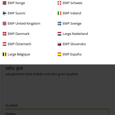
EMP Norge
EMP Schweiz
Kommentieren
EMP Suomi
EMP Ireland
EMP United Kingdom
EMP Sverige
EMP Danmark
Large Nederland
Thorsten H.
3 Bewertungen
EMP Österreich
EMP Slovensko
Geschrieben am: Sonntag, 28.12.2025
Körpergröße in Meter: 1.75
Large Belgique
EMP España
Gekaufte Größe: M
Kommentar jetzt abschicken!
sehr gut
wie gewohnt eine stabile und sehr gute Qualität
Qualität
5
Design