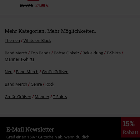
29,99 €
24,99 €
Mehr Kategorien. Mehr Möglichkeiten.
Themen
White on Black
Band Merch
Top Bands
Böhse Onkelz
Bekleidung
T-Shirts
Männer T-Shirts
Neu
Band Merch
Große Größen
Band Merch
Genre
Rock
Große Größen
Männer
T-Shirts
15%
E-Mail Newsletter
Rabatt
Greif einen 15%* Gutschein ab, wenn du dich