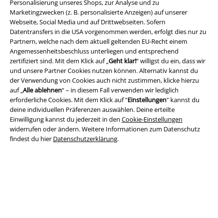
Personalisierung unseres Shops, zur Analyse und zu
Marketingzwecken (z. B. personalisierte Anzeigen) auf unserer
Webseite, Social Media und auf Drittwebseiten. Sofern
Datentransfers in die USA vorgenommen werden, erfolgt dies nur zu
Partnern, welche nach dem aktuell geltenden EU-Recht einem
Angemessenheitsbeschluss unterliegen und entsprechend
zertifiziert sind. Mit dem Klick auf „
Geht klar!
“ willigst du ein, dass wir
und unsere Partner Cookies nutzen können. Alternativ kannst du
Rechtliches
der Verwendung von Cookies auch nicht zustimmen, klicke hierzu
auf „
Alle ablehnen
“ – in diesem Fall verwenden wir lediglich
AGB
erforderliche Cookies. Mit dem Klick auf "
Einstellungen
" kannst du
deine individuellen Präferenzen auswählen. Deine erteilte
Impressum
Einwilligung kannst du jederzeit in den
Cookie-Einstellungen
widerrufen oder ändern. Weitere Informationen zum Datenschutz
Datenschutz
findest du hier
Datenschutzerklärung
.
Entsorgung und Umweltschutz
Konformitätserklärung
Information zur Barrierefreiheit