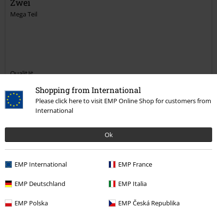
Zwei
Mega Teil
Qualität
5
Design
Shopping from International
Please click here to visit EMP Online Shop for customers from
5
Passform
International
5
Weite
zu eng
perfekt
zu weit
Ok
Länge
zu kurz
perfekt
zu lang
EMP International
EMP France
Verifizierte Rezension
EMP Deutschland
EMP Italia
War diese Bewertung hilfreich für dich?
EMP Polska
EMP Česká Republika