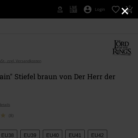
×
0
Login
wSt., zzgl. Versandkosten
in" Stiefel braun von Der Herr der
etails
(8)
EU38
EU39
EU40
EU41
EU42