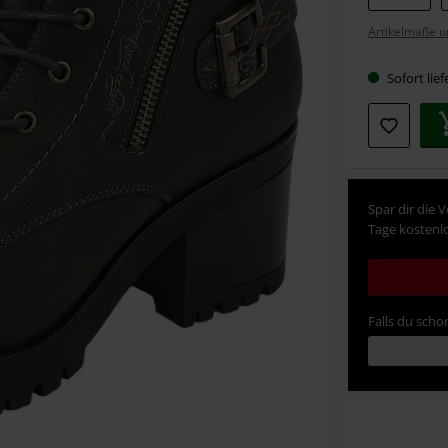
deine
Artikelmaße u
Größe
Sofort lief
Spar dir die 
Tage kostenlo
Falls du schon