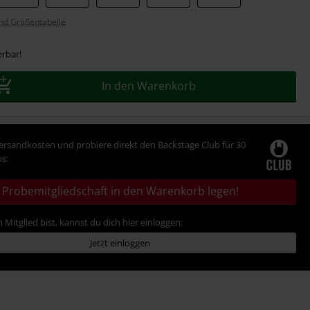
nd Größentabelle
erbar!
In den Warenkorb
Versandkosten und probiere direkt den Backstage Club für 30
s:
Probemitgliedschaft in den Warenkorb legen!
 Mitglied bist, kannst du dich hier einloggen:
Jetzt einloggen