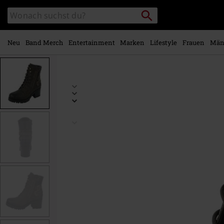
Zum
Packstation
Katalog
Hauptinhalt
suchen
durchsuchen
springen
Neu
Band Merch
Entertainment
Marken
Lifestyle
Frauen
Män
https://www.emp.at/p/dunedain/531026.html