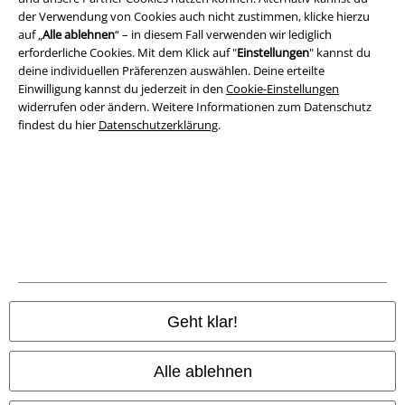
Impressum
der Verwendung von Cookies auch nicht zustimmen, klicke hierzu
auf „
Alle ablehnen
“ – in diesem Fall verwenden wir lediglich
erforderliche Cookies. Mit dem Klick auf "
Einstellungen
" kannst du
Datenschutz
deine individuellen Präferenzen auswählen. Deine erteilte
Einwilligung kannst du jederzeit in den
Cookie-Einstellungen
Entsorgung und Umweltschutz
widerrufen oder ändern. Weitere Informationen zum Datenschutz
findest du hier
Datenschutzerklärung
.
Konformitätserklärung
Information zur Barrierefreiheit
Cookie-Einstellungen
Vertrag widerrufen
Alle Preise inkl. gesetzlicher Mehrwertsteuer, zzgl.
Versandkosten
Geht klar!
© 1986-2026 E.M.P. Merchandising HGmbH
Alle ablehnen