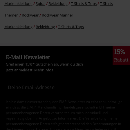
Markenkleidung
Spiral
Bekleidung
T-Shirts & Tops
T-Shirts
Themen
Rockwear
Rockwear Männer
Markenkleidung
Bekleidung
T-Shirts & Tops
15%
E-Mail Newsletter
Rabatt
Greif einen 15%* Gutschein ab, wenn du dich
jetzt anmeldest!
Mehr Infos
Ich bin damit einverstanden, den EMP-Newsletter zu erhalten und willige
ein, dass die E.M.P. Merchandising Handelsgesellschaft mbH meine
personenbezogenen Daten verarbeitet um mich individuell und
regelmäßig über ihr Angebot zu informieren. Die Verarbeitung meiner
personenbezogenen Daten erfolgt entsprechend den Bestimmungen in
der
Datenschutzerklärung
. Ich kann meine Einwilligung jederzeit z. B.