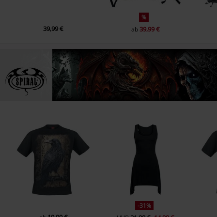
%
39,99 €
39,99 €
ab
-31%