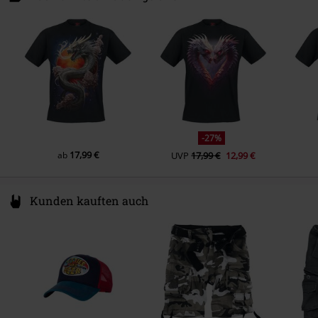
1135 GD Edam
Netherlands
Hello@attitudeholland.nl
-27%
17,99 €
ab
UVP
17,99 €
12,99 €
Kunden kauften auch