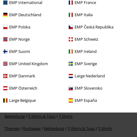
EMP International
EMP France
Zuletzt angesehene Artikel
EMP Deutschland
EMP Italia
EMP Polska
EMP Česká Republika
EMP Norge
EMP Schweiz
Kommentar jetzt abschicken!
EMP Suomi
EMP Ireland
EMP United Kingdom
EMP Sverige
EMP Danmark
Large Nederland
19,99 €
ab
EMP Österreich
EMP Slovensko
Large Belgique
EMP España
Mehr Kategorien. Mehr Möglichkeiten.
Bekleidung
T-Shirts & Tops
T-Shirts
Themen
Rockwear
Bekleidung
T-Shirts & Tops
T-Shirts