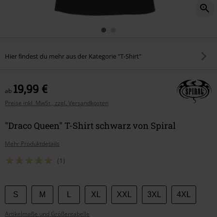
Hier findest du mehr aus der Kategorie "T-Shirt"
19,99 €
ab
Preise inkl. MwSt., zzgl. Versandkosten
"Draco Queen" T-Shirt schwarz von Spiral
Mehr Produktdetails
(1)
Wähle
S
M
L
XL
XXL
3XL
4XL
deine
Artikelmaße und Größentabelle
Größe