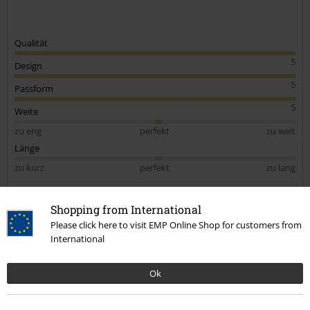
Qualität
5
Design
5
Passform
5
Weite
zu eng
perfekt
zu weit
Länge
zu kurz
perfekt
zu lang
Verifizierte Rezension
Shopping from International
War diese Bewertung hilfreich für dich?
Please click here to visit EMP Online Shop for customers from
International
Ok
Kommentieren