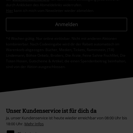
durch Anklicken des Abmeldelinks widerrufen.
Hier
kann ich mich vom Newsletter wieder abmelden.
Anmelden
*4 Wochen gültig. Nur online einlösbar. Nicht mit anderen Aktionen
kombinierbar. Nach Codeeingabe wird dir der Rabatt automatisch im
Warenkorb abgezogen. Bücher, Medien, Tickets, Rammstein, (Till)
Lindemann, Böhse Onkelz, Broilers, Die Ärzte, Feine Sahne Fischfilet, Die
Toten Hosen, Gutscheine & Artikel, die einen Spendenbeitrag beinhalten,
sind von der Aktion ausgeschlossen.
Unser Kundenservice ist für dich da
Ja, unser Kundenservice ist heute wieder erreichbar von 08:00 Uhr bis
18:00 Uhr.
Mehr Infos