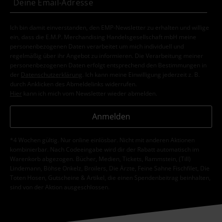
Ich bin damit einverstanden, den EMP-Newsletter zu erhalten und willige
ein, dass die E.M.P. Merchandising Handelsgesellschaft mbH meine
personenbezogenen Daten verarbeitet um mich individuell und
regelmäßig über ihr Angebot zu informieren. Die Verarbeitung meiner
personenbezogenen Daten erfolgt entsprechend den Bestimmungen in
der
Datenschutzerklärung
. Ich kann meine Einwilligung jederzeit z. B.
durch Anklicken des Abmeldelinks widerrufen.
Hier
kann ich mich vom Newsletter wieder abmelden.
Anmelden
*4 Wochen gültig. Nur online einlösbar. Nicht mit anderen Aktionen
kombinierbar. Nach Codeeingabe wird dir der Rabatt automatisch im
Warenkorb abgezogen. Bücher, Medien, Tickets, Rammstein, (Till)
Lindemann, Böhse Onkelz, Broilers, Die Ärzte, Feine Sahne Fischfilet, Die
Toten Hosen, Gutscheine & Artikel, die einen Spendenbeitrag beinhalten,
sind von der Aktion ausgeschlossen.