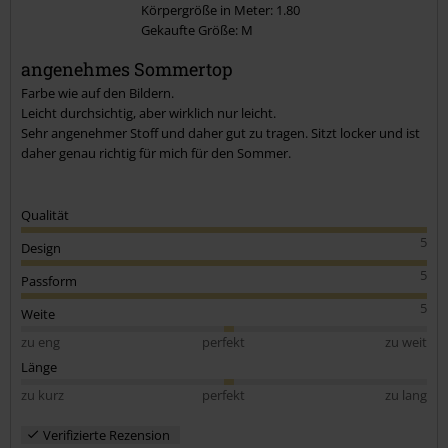
Körpergröße in Meter: 1.80
Gekaufte Größe: M
Kommentar jetzt abschicken!
angenehmes Sommertop
Farbe wie auf den Bildern.
Leicht durchsichtig, aber wirklich nur leicht.
Sehr angenehmer Stoff und daher gut zu tragen. Sitzt locker und ist
daher genau richtig für mich für den Sommer.
Qualität
5
Design
5
Passform
5
Weite
zu eng
perfekt
zu weit
Länge
zu kurz
perfekt
zu lang
Verifizierte Rezension