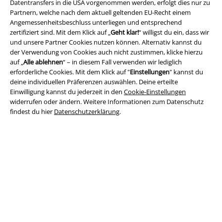
Datentransfers in die USA vorgenommen werden, erfolgt dies nur zu
Partnern, welche nach dem aktuell geltenden EU-Recht einem
Angemessenheitsbeschluss unterliegen und entsprechend
zertifiziert sind. Mit dem Klick auf „
Geht klar!
“ willigst du ein, dass wir
und unsere Partner Cookies nutzen können. Alternativ kannst du
Rechtliches
der Verwendung von Cookies auch nicht zustimmen, klicke hierzu
AGB
auf „
Alle ablehnen
“ – in diesem Fall verwenden wir lediglich
erforderliche Cookies. Mit dem Klick auf "
Einstellungen
" kannst du
deine individuellen Präferenzen auswählen. Deine erteilte
Impressum
Einwilligung kannst du jederzeit in den
Cookie-Einstellungen
widerrufen oder ändern. Weitere Informationen zum Datenschutz
Datenschutz
findest du hier
Datenschutzerklärung
.
Entsorgung und Umweltschutz
Konformitätserklärung
Information zur Barrierefreiheit
Cookie-Einstellungen
Vertrag widerrufen