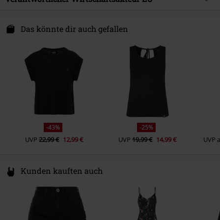
Ärmelform
Ärmellos
Pflegehinweis
Handwäsche
Farbe
schwarz/bordeaux
Free Connection Textilagentur GmbH & Co. KG
Einsteinstr. 6
Das könnte dir auch gefallen
49835 Wietmarschen
Germany
info@forplay.shop
-43%
-25%
UVP
22,99 €
12,99 €
UVP
19,99 €
14,99 €
UVP
Kunden kauften auch