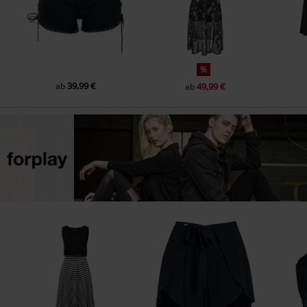
%
39,99 €
ab
49,99 €
ab