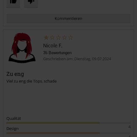
Kommentieren
Nicole F.
35 Bewertungen
Geschrieben am: Dienstag, 09.07.2024
Zu eng
Viel zu eng die Tops, schade
Kommentar jetzt abschicken!
Qualität
4
Design
4