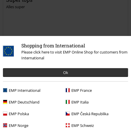
Alles super
Qualität
Shopping from International
5
Please click here to visit EMP Online Shop for customers from
Design
International
5
Passform
5
Weite
Ok
zu eng
perfekt
zu weit
Länge
EMP International
EMP France
zu kurz
perfekt
zu lang
EMP Deutschland
EMP Italia
Verifizierte Rezension
EMP Polska
EMP Česká Republika
War diese Bewertung hilfreich für dich?
EMP Norge
EMP Schweiz