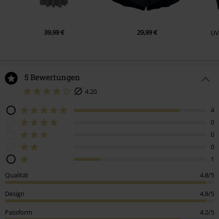
39,99 €
29,99 €
UV
5 Bewertungen
4.20
4
0
0
0
1
Qualität
4.8/5
Design
4.8/5
Passform
4.2/5