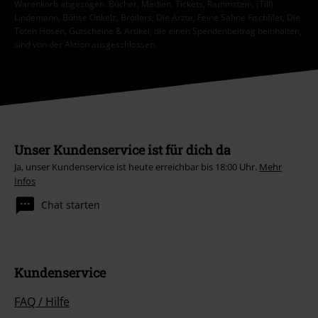
Warenkorb abgezogen. Bücher, Medien, Tickets, Rammstein, (Till)
Lindemann, Böhse Onkelz, Broilers, Die Ärzte, Feine Sahne Fischfilet, Die
Toten Hosen, Gutscheine & Artikel, die einen Spendenbeitrag beinhalten,
sind von der Aktion ausgeschlossen.
Unser Kundenservice ist für dich da
Ja, unser Kundenservice ist heute erreichbar bis 18:00 Uhr.
Mehr
Infos
Chat starten
Kundenservice
FAQ / Hilfe