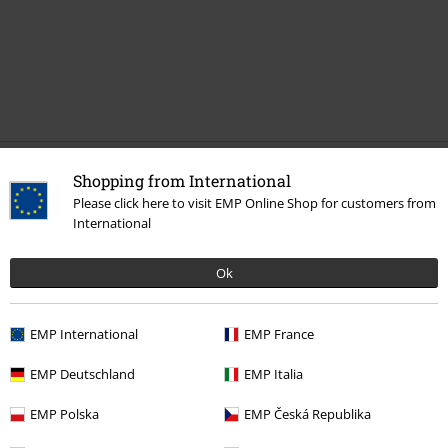
Shopping from International
Mehr Kategorien. Mehr Möglichkeiten.
Please click here to visit EMP Online Shop for customers from
Band Merch
Genre
Rock
International
Band Merch
Top Bands
Mötley Crüe
Ok
Band Merch
Genre
Hardrock
EMP International
EMP France
Band Merch
Medien
Schallplatten
EMP Deutschland
EMP Italia
Sale %
Medien
Vinyl
EMP Polska
EMP Česká Republika