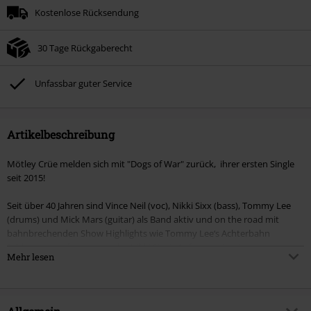
Kostenlose Rücksendung
30 Tage Rückgaberecht
Unfassbar guter Service
Artikelbeschreibung
Mötley Crüe melden sich mit "Dogs of War" zurück, ihrer ersten Single
seit 2015!
Seit über 40 Jahren sind Vince Neil (voc), Nikki Sixx (bass), Tommy Lee
(drums) und Mick Mars (guitar) als Band aktiv und on the road mit
bahnbrechenden Show Highlights wie Tommy Lee‘s Achterbahn
Schlagzeugperformance oder Nikki Sixx’s Auftritte mit seinem
Mehr lesen
flammenwerfenden Bass.
Mötley Crüe hat über 5 Milliarden Streams auf digitalen Plattformen
erreicht und hat über 8 Millionen Follower in den sozialen Medien. Sie