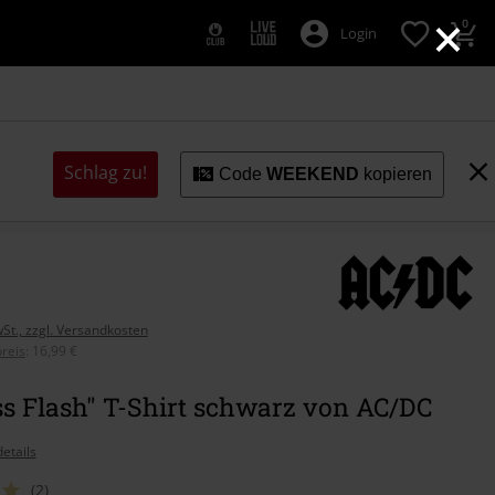
×
0
Login
Schlag zu!
Code
WEEKEND
kopieren
wSt., zzgl. Versandkosten
reis
:
16,99 €
ss Flash" T-Shirt schwarz von AC/DC
etails
(2)