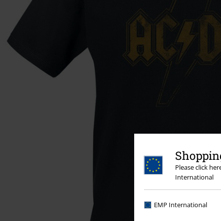
Shopping
Please click he
International
EMP International