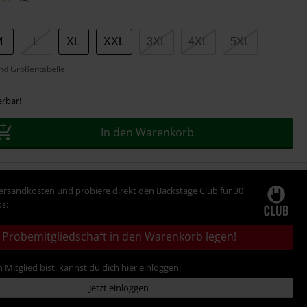
M
L
XL
XXL
3XL
4XL
5XL
nd Größentabelle
erbar!
In den Warenkorb
Versandkosten und probiere direkt den Backstage Club für 30
s:
Probemitgliedschaft in den Warenkorb legen!
 Mitglied bist, kannst du dich hier einloggen:
Jetzt einloggen