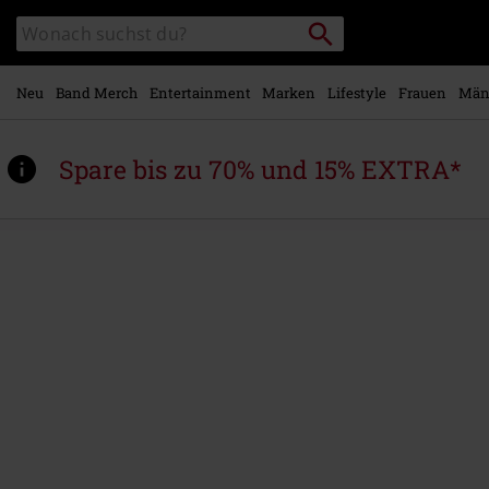
Zum
Packstation
Katalog
Hauptinhalt
suchen
durchsuchen
springen
Neu
Band Merch
Entertainment
Marken
Lifestyle
Frauen
Män
Spare bis zu 70% und 15% EXTRA*
https://www.emp.at/p/distress-
flash/565149.html