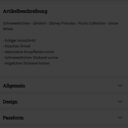
Artikelbeschreibung
Schneewittchen - Girlshirt - Disney Princess - Picnic Collection - Snow
White
- Eckiger Ausschnitt
- Rüschen Ärmel
- dekorative Knopfleiste vorne
- Schneewittchen Stickerei vorne
- Vögelchen Stickerei hinten
Allgemein
Artikelnummer:
557873
Design
Titel
Disney Princess - Picnic Collection
- Snow White
Produkt-Typ
T-Shirt
Passform
Exklusiv bei EMP
EMP Exklusiv
Muster
Uni