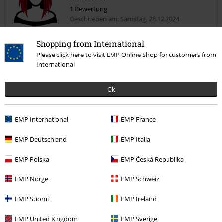
1 Bewertung
Geschrieben am: Samstag, 28.12.2024
Körpergröße in Meter: 1.74
Gekaufte Größe: XXL
Shopping from International
Please click here to visit EMP Online Shop for customers from
Kommentar jetzt abschicken!
Shirt
International
Schöne Farbe, passt gut.
Hab es verschenkt, machte Freude.
Ok
EMP International
EMP France
Qualität
EMP Deutschland
EMP Italia
5
Design
EMP Polska
EMP Česká Republika
5
Passform
EMP Norge
EMP Schweiz
5
Weite
zu eng
perfekt
zu weit
EMP Suomi
EMP Ireland
Länge
EMP United Kingdom
EMP Sverige