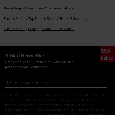
Bekleidung & Accessoires
Oberteile
T-shirts
Filme & Serien
Top Filme & Serien
Filme
Bekleidung
Filme & Serien
Disney
Disney Prinzessinnen
15%
E-Mail Newsletter
Rabatt
Greif einen 15%* Gutschein ab, wenn du dich
jetzt anmeldest!
Mehr Infos
Ich bin damit einverstanden, den EMP-Newsletter zu erhalten und willige
ein, dass die E.M.P. Merchandising Handelsgesellschaft mbH meine
personenbezogenen Daten verarbeitet um mich individuell und
regelmäßig über ihr Angebot zu informieren. Die Verarbeitung meiner
personenbezogenen Daten erfolgt entsprechend den Bestimmungen in