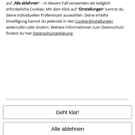
auf „
Alle ablehnen
“ – in diesem Fall verwenden wir lediglich
erforderliche Cookies. Mit dem Klick auf "
Einstellungen
" kannst du
Impressum
deine individuellen Präferenzen auswählen. Deine erteilte
Einwilligung kannst du jederzeit in den
Cookie-Einstellungen
Datenschutz
widerrufen oder ändern. Weitere Informationen zum Datenschutz
findest du hier
Datenschutzerklärung
.
Entsorgung und Umweltschutz
Konformitätserklärung
Information zur Barrierefreiheit
Cookie-Einstellungen
Vertrag widerrufen
Alle Preise inkl. gesetzlicher Mehrwertsteuer, zzgl.
Versandkosten
Geht klar!
© 1986-2026 E.M.P. Merchandising HGmbH
Alle ablehnen