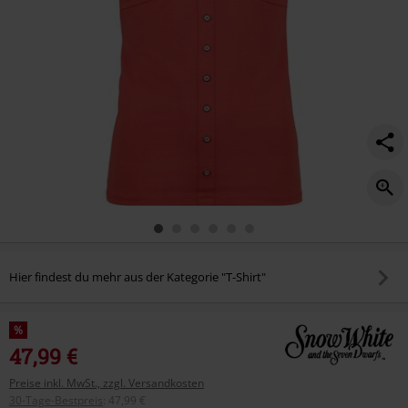
snow-
white/557873.html
Hier findest du mehr aus der Kategorie "T-Shirt"
%
47,99 €
Preise inkl. MwSt., zzgl. Versandkosten
30-Tage-Bestpreis
:
47,99 €