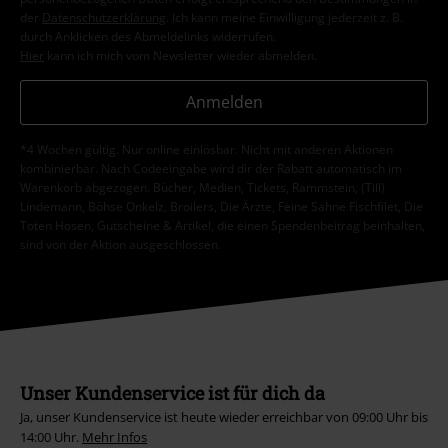
der
Datenschutzerklärung
. Ich kann meine Einwilligung jederzeit z. B.
durch Anklicken des Abmeldelinks widerrufen.
Hier
kann ich mich vom Newsletter wieder abmelden.
Anmelden
*4 Wochen gültig. Nur online einlösbar. Nicht mit anderen Aktionen
kombinierbar. Nach Codeeingabe wird dir der Rabatt automatisch im
Warenkorb abgezogen. Bücher, Medien, Tickets, Rammstein, (Till)
Lindemann, Böhse Onkelz, Broilers, Die Ärzte, Feine Sahne Fischfilet, Die
Toten Hosen, Gutscheine & Artikel, die einen Spendenbeitrag beinhalten,
sind von der Aktion ausgeschlossen.
Unser Kundenservice ist für dich da
Ja, unser Kundenservice ist heute wieder erreichbar von 09:00 Uhr bis
14:00 Uhr.
Mehr Infos