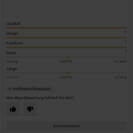
Qualität
5
Design
5
Passform
5
Weite
zu eng
perfekt
zu weit
Länge
zu kurz
perfekt
zu lang
Verifizierte Rezension
War diese Bewertung hilfreich für dich?
Kommentieren