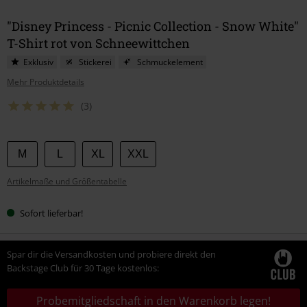
"Disney Princess - Picnic Collection - Snow White"
T-Shirt rot von Schneewittchen
Exklusiv
Stickerei
Schmuckelement
Mehr Produktdetails
(3)
Wähle
M
L
XL
XXL
deine
Artikelmaße und Größentabelle
Größe
Sofort lieferbar!
Spar dir die Versandkosten und probiere direkt den
Backstage Club für 30 Tage kostenlos:
Probemitgliedschaft in den Warenkorb legen!