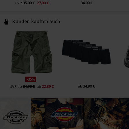
UVP
35,00 €
27,99 €
34,99 €
Kunden kauften auch
-35%
34,90 €
UVP
ab
34,90 €
22,39 €
ab
ab