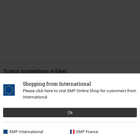
Zuletzt angesehene Artikel
Shopping from International
Please click here to visit EMP Online Shop for customers from
International
Ok
EMP International
EMP France
-20%