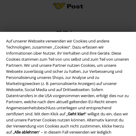
EMP App
Lade dir jetzt kostenlos unsere neue EMP App runter und genieße
Auf unserer Webseite verwenden wir Cookies und andere
die vielen neuen Funktionen und Vorteile!
Technologien, zusammen „Cookies“. Dazu erfassen wir
Informationen über Nutzer, ihr Verhalten und ihre Geräte. Diese
Cookies stammen zum Teil von uns selbst und zum Teil von unseren
Partnern. Wir und unsere Partner nutzen Cookies, um unsere
Webseite zuverlässig und sicher zu halten, zur Verbesserung und
Personalisierung unseres Shops, zur Analyse und zu
A Warner Music Group Company
Marketingzwecken (z. B. personalisierte Anzeigen) auf unserer
Webseite, Social Media und auf Drittwebseiten. Sofern
Datentransfers in die USA vorgenommen werden, erfolgt dies nur zu
Partnern, welche nach dem aktuell geltenden EU-Recht einem
Angemessenheitsbeschluss unterliegen und entsprechend
zertifiziert sind. Mit dem Klick auf „
Geht klar!
“ willigst du ein, dass wir
und unsere Partner Cookies nutzen können. Alternativ kannst du
der Verwendung von Cookies auch nicht zustimmen, klicke hierzu
auf „
Alle ablehnen
“ – in diesem Fall verwenden wir lediglich