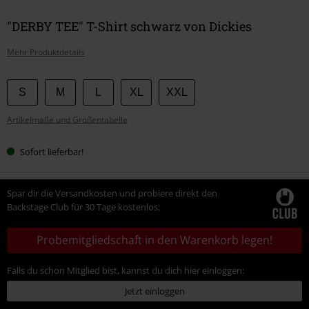
"DERBY TEE" T-Shirt schwarz von Dickies
Mehr Produktdetails
Wähle
S
M
L
XL
XXL
deine
Artikelmaße und Größentabelle
Größe
Sofort lieferbar!
Spar dir die Versandkosten und probiere direkt den
Backstage Club für 30 Tage kostenlos:
Probemitgliedschaft in den Warenkorb legen!
Falls du schon Mitglied bist, kannst du dich hier einloggen:
Jetzt einloggen