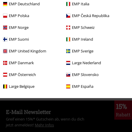
UVP
35,00 €
27,99 €
EMP Deutschland
EMP Italia
EMP Polska
EMP Česká Republika
Mehr Kategorien. Mehr Möglichkeiten.
EMP Norge
EMP Schweiz
Bekleidung
T-Shirts & Tops
T-Shirts
EMP Suomi
EMP Ireland
Bekleidung & Accessoires
Oberteile
T-shirts
EMP United Kingdom
EMP Sverige
Themen
Schwarze Kleidung
Schwarze T-Shirts
EMP Danmark
Large Nederland
Themen
Streetwear
Bekleidung
T-Shirts
EMP Österreich
EMP Slovensko
Themen
Streetwear
Skatewear
Bekleidung
T-Shirts
Large Belgique
EMP España
15%
E-Mail Newsletter
Rabatt
Greif einen 15%* Gutschein ab, wenn du dich
jetzt anmeldest!
Mehr Infos