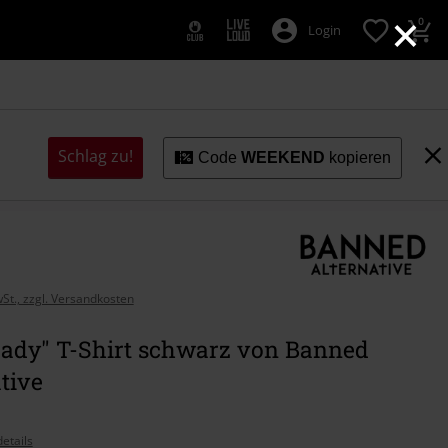
×
0
Login
Schlag zu!
Code
WEEKEND
kopieren
wSt., zzgl. Versandkosten
Lady" T-Shirt schwarz von Banned
tive
etails