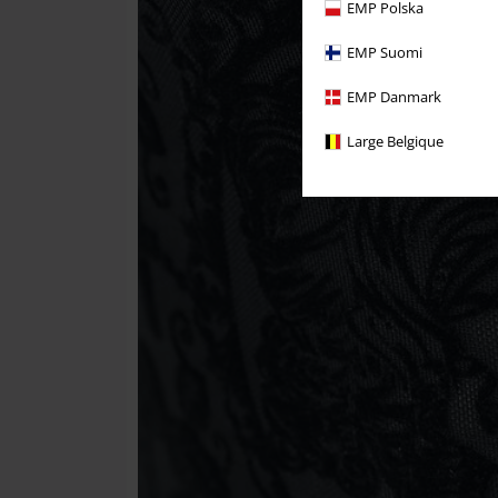
EMP Polska
EMP Suomi
EMP Danmark
Large Belgique