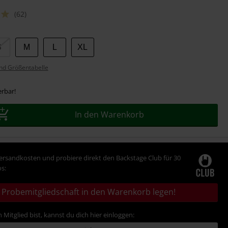
(62)
S
M
L
XL
nd Größentabelle
erbar!
In den Warenkorb
Versandkosten und probiere direkt den Backstage Club für 30
s:
Probemitgliedschaft in den Warenkorb legen!
 Mitglied bist, kannst du dich hier einloggen: