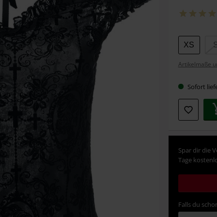
Wähle
XS
deine
Artikelmaße u
Größe
Sofort lief
Spar dir die 
Tage kostenlo
Falls du schon