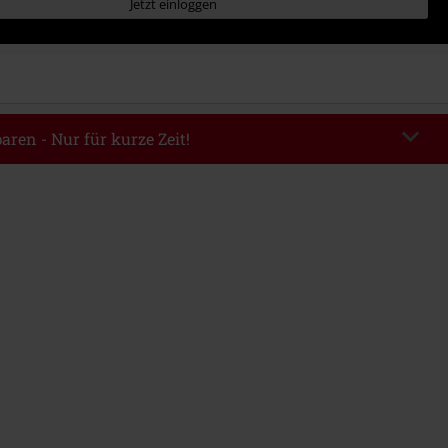
Jetzt einloggen
aren - Nur für kurze Zeit!
EKEND
Code kopieren
m 09.08.2026
ndestbestellwert 49.99€.
abe wird dir der Rabatt automatisch am Ende der Bestellung abgezogen.
eren Aktionscodes kombinierbar. Von der Reduzierung ausgeschlossen sind
, Tickets, Rammstein, (Till) Lindemann, Böhse Onkelz, Broilers, Die Ärzte,
n, Metality, Gutscheine & Artikel, die einen Spendenbeitrag beinhalten.