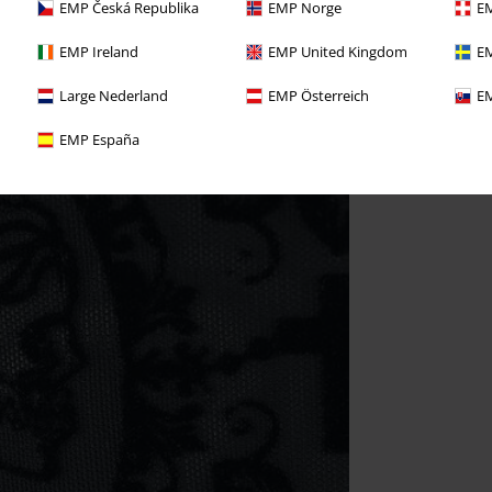
EMP Česká Republika
EMP Norge
EM
EMP Ireland
EMP United Kingdom
EM
Large Nederland
EMP Österreich
EM
EMP España