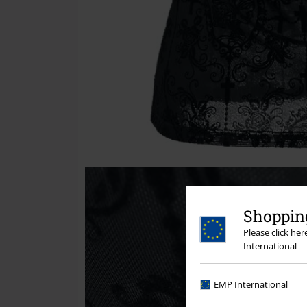
Shopping
Please click he
International
EMP International