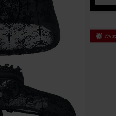
15% sp
Code
WE
Gültig bis zu
Nur Online. Mi
Nach Codeeing
Nicht mit and
Bücher, Medien
Die Toten Hose