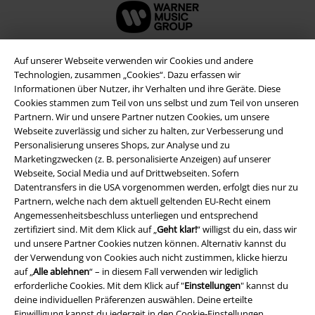
Auf unserer Webseite verwenden wir Cookies und andere
Technologien, zusammen „Cookies“. Dazu erfassen wir
Informationen über Nutzer, ihr Verhalten und ihre Geräte. Diese
Cookies stammen zum Teil von uns selbst und zum Teil von unseren
Partnern. Wir und unsere Partner nutzen Cookies, um unsere
Webseite zuverlässig und sicher zu halten, zur Verbesserung und
Personalisierung unseres Shops, zur Analyse und zu
Marketingzwecken (z. B. personalisierte Anzeigen) auf unserer
Webseite, Social Media und auf Drittwebseiten. Sofern
Rechtliches
Datentransfers in die USA vorgenommen werden, erfolgt dies nur zu
Partnern, welche nach dem aktuell geltenden EU-Recht einem
AGB
Angemessenheitsbeschluss unterliegen und entsprechend
zertifiziert sind. Mit dem Klick auf „
Geht klar!
“ willigst du ein, dass wir
und unsere Partner Cookies nutzen können. Alternativ kannst du
Impressum
der Verwendung von Cookies auch nicht zustimmen, klicke hierzu
auf „
Alle ablehnen
“ – in diesem Fall verwenden wir lediglich
Datenschutz
erforderliche Cookies. Mit dem Klick auf "
Einstellungen
" kannst du
deine individuellen Präferenzen auswählen. Deine erteilte
Entsorgung und Umweltschutz
Einwilligung kannst du jederzeit in den
Cookie-Einstellungen