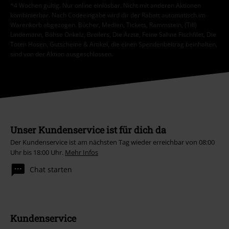
*4 Wochen gültig. Nur online einlösbar. Nicht mit anderen Aktionen
kombinierbar. Nach Codeeingabe wird dir der Rabatt automatisch im
Warenkorb abgezogen. Bücher, Medien, Tickets, Rammstein, (Till)
Lindemann, Böhse Onkelz, Broilers, Die Ärzte, Feine Sahne Fischfilet, Die
Toten Hosen, Gutscheine & Artikel, die einen Spendenbeitrag beinhalten,
sind von der Aktion ausgeschlossen.
Unser Kundenservice ist für dich da
Der Kundenservice ist am nächsten Tag wieder erreichbar von 08:00
Uhr bis 18:00 Uhr.
Mehr Infos
Chat starten
Kundenservice