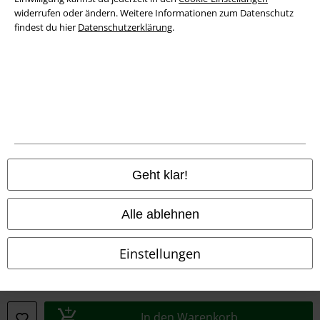
widerrufen oder ändern. Weitere Informationen zum Datenschutz
Konformitätserklärung
findest du hier
Datenschutzerklärung
.
Information zur Barrierefreiheit
Cookie-Einstellungen
Vertrag widerrufen
Alle Preise inkl. gesetzlicher Mehrwertsteuer, zzgl.
Versandkosten
© 1986-2026 E.M.P. Merchandising HGmbH
Geht klar!
Alle ablehnen
EMP Online Shops
Einstellungen
EMP International
EMP France
In den Warenkorb