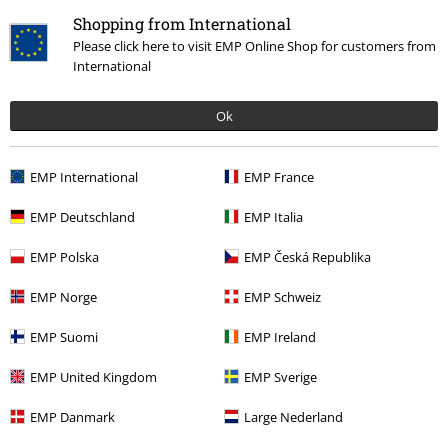
Shopping from International
Please click here to visit EMP Online Shop for customers from
International
Ok
%
49,99 €
EMP International
EMP France
EMP Deutschland
EMP Italia
Mehr Kategorien. Mehr Möglichkeiten.
EMP Polska
EMP Česká Republika
Themen
Rockabilly
Bekleidung
Kleider
EMP Norge
EMP Schweiz
Themen
Rockabilly
Rockabilly Frauen
EMP Suomi
EMP Ireland
Sale %
Frauen
Bekleidung
Kleider
EMP United Kingdom
EMP Sverige
Neu
Bekleidung
Kleider
EMP Danmark
Large Nederland
Sale %
Bekleidung
Kleider