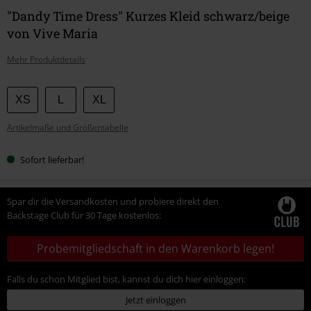
"Dandy Time Dress" Kurzes Kleid schwarz/beige
von Vive Maria
Mehr Produktdetails
Wähle
XS
L
XL
deine
Artikelmaße und Größentabelle
Größe
Sofort lieferbar!
Spar dir die Versandkosten und probiere direkt den
Backstage Club für 30 Tage kostenlos:
Probemitgliedschaft in den Warenkorb legen!
Falls du schon Mitglied bist, kannst du dich hier einloggen:
Jetzt einloggen