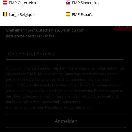
EMP Österreich
EMP Slovensko
Large Belgique
EMP España
15%
E-Mail Newsletter
Rabatt
Greif einen 15%* Gutschein ab, wenn du dich
jetzt anmeldest!
Mehr Infos
Ich bin damit einverstanden, den EMP-Newsletter zu erhalten und willige
ein, dass die E.M.P. Merchandising Handelsgesellschaft mbH meine
personenbezogenen Daten verarbeitet um mich individuell und
regelmäßig über ihr Angebot zu informieren. Die Verarbeitung meiner
personenbezogenen Daten erfolgt entsprechend den Bestimmungen in
der
Datenschutzerklärung
. Ich kann meine Einwilligung jederzeit z. B.
durch Anklicken des Abmeldelinks widerrufen.
Hier
kann ich mich vom Newsletter wieder abmelden.
Anmelden