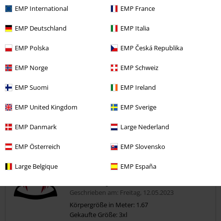
5
Passform
EMP International
EMP France
5
Weite
EMP Deutschland
EMP Italia
zu eng
perfekt
zu weit
Länge
EMP Polska
EMP Česká Republika
zu kurz
perfekt
zu lang
EMP Norge
EMP Schweiz
War diese Bewertung hilfreich für dich?
EMP Suomi
EMP Ireland
EMP United Kingdom
EMP Sverige
EMP Danmark
Large Nederland
Kommentieren
EMP Österreich
EMP Slovensko
Large Belgique
EMP España
Annika R.
22 Bewertungen
Geschrieben am: Freitag, 12.05.2023
Körpergröße in Meter: 1.67
Gekaufte Größe: 3xl