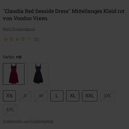
"Claudia Red Seaside Dress" Mittellanges Kleid rot
von Voodoo Vixen
Mehr Produktdetails
(5)
Wähle
Farbe:
rot
deine
Größe
XS
S
M
L
XL
XXL
3XL
4XL
Artikelmaße und Größentabelle