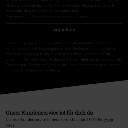
der
Datenschutzerklärung
. Ich kann meine Einwilligung jederzeit z. B.
durch Anklicken des Abmeldelinks widerrufen.
Hier
kann ich mich vom Newsletter wieder abmelden.
Anmelden
*4 Wochen gültig. Nur online einlösbar. Nicht mit anderen Aktionen
kombinierbar. Nach Codeeingabe wird dir der Rabatt automatisch im
Warenkorb abgezogen. Bücher, Medien, Tickets, Rammstein, (Till)
Lindemann, Böhse Onkelz, Broilers, Die Ärzte, Feine Sahne Fischfilet, Die
Toten Hosen, Gutscheine & Artikel, die einen Spendenbeitrag beinhalten,
sind von der Aktion ausgeschlossen.
Unser Kundenservice ist für dich da
Ja, unser Kundenservice ist heute erreichbar bis 18:00 Uhr.
Mehr
Infos