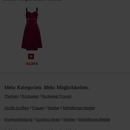
Kommentar jetzt abschicken!
%
54,99 €
Mehr Kategorien. Mehr Möglichkeiten.
Themen
Rockwear
Rockwear Frauen
Große Größen
Frauen
Kleider
Mittellange Kleider
Markenkleidung
Voodoo Vixen
Kleider
Mittellange Kleider