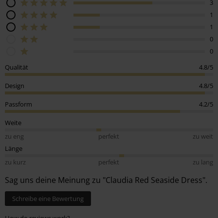
3
1
1
0
0
Qualität
4.8/5
Design
4.8/5
Passform
4.2/5
Weite
zu eng
perfekt
zu weit
Länge
zu kurz
perfekt
zu lang
Sag uns deine Meinung zu "Claudia Red Seaside Dress".
Schreibe eine Bewertung
How do reviews work?