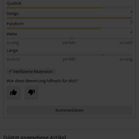
Leider muss es daher zurück.
Qualität
4
Design
Der Stoff ist sehr leicht und elastisch.
Verarbeitung und Design super.
5
Passform
Die Taschen bieten ausreichend Platz
4
Weite
zu eng
perfekt
zu weit
Länge
zu kurz
perfekt
zu lang
Verifizierte Rezension
War diese Bewertung hilfreich für dich?
Kommentieren
Zuletzt angesehene Artikel