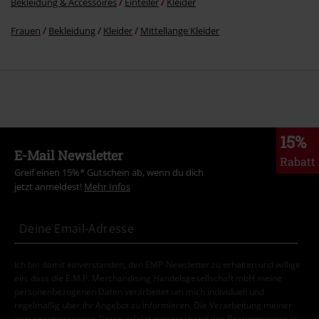
Bekleidung & Accessoires
Einteiler
Kleider
Frauen
Bekleidung
Kleider
Mittellange Kleider
15%
E-Mail Newsletter
Rabatt
Greif einen 15%* Gutschein ab, wenn du dich
jetzt anmeldest!
Mehr Infos
Ich bin damit einverstanden, den EMP-Newsletter zu erhalten und willige
ein, dass die E.M.P. Merchandising Handelsgesellschaft mbH meine
personenbezogenen Daten verarbeitet um mich individuell und
regelmäßig über ihr Angebot zu informieren. Die Verarbeitung meiner
personenbezogenen Daten erfolgt entsprechend den Bestimmungen in