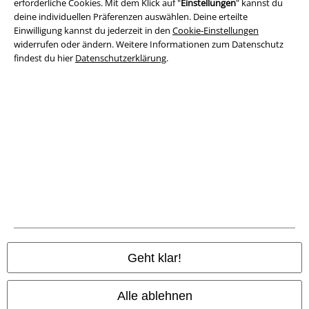
erforderliche Cookies. Mit dem Klick auf "
Einstellungen
" kannst du
deine individuellen Präferenzen auswählen. Deine erteilte
Impressum
Einwilligung kannst du jederzeit in den
Cookie-Einstellungen
widerrufen oder ändern. Weitere Informationen zum Datenschutz
Datenschutz
findest du hier
Datenschutzerklärung
.
Entsorgung und Umweltschutz
Konformitätserklärung
Information zur Barrierefreiheit
Cookie-Einstellungen
Vertrag widerrufen
Alle Preise inkl. gesetzlicher Mehrwertsteuer, zzgl.
Versandkosten
Geht klar!
© 1986-2026 E.M.P. Merchandising HGmbH
Alle ablehnen