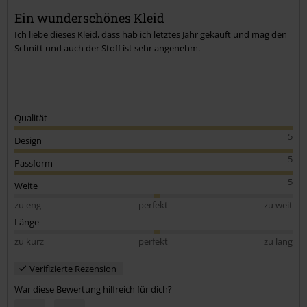
Kommentar jetzt abschicken!
Ein wunderschönes Kleid
Ich liebe dieses Kleid, dass hab ich letztes Jahr gekauft und mag den
Schnitt und auch der Stoff ist sehr angenehm.
Qualität
5
Design
5
Passform
5
Weite
zu eng
perfekt
zu weit
Länge
zu kurz
perfekt
zu lang
Verifizierte Rezension
War diese Bewertung hilfreich für dich?