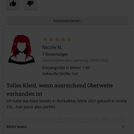
Kommentieren
Nicole N.
7 Bewertungen
Geschrieben am: Samstag, 23.04.2022
Körpergröße in Meter: 1.69
Gekaufte Größe: Xxl
Kommentar jetzt abschicken!
Tolles Kleid, wenn ausreichend Oberweite
vorhanden ist
Ich habe das Kleid bereits in dunkelblau Mitte 2021 gekauft in Größe
XXL , hier passt alles perfekt
Dieses Jahr habe ich es dann ebenfalls in XXL bestellt, leider ist der
Schnitt minimal anders.
Mehr lesen
Das Kleid ist etwas enger , die Körbchen etwas größer.