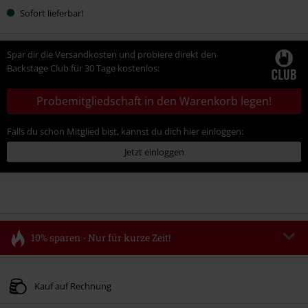
Sofort lieferbar!
Spar dir die Versandkosten und probiere direkt den
Backstage Club für 30 Tage kostenlos:
Probemitgliedschaft in den Warenkorb legen!
Falls du schon Mitglied bist, kannst du dich hier einloggen:
Jetzt einloggen
10% sparen - Nur für kurze Zeit!
Code
FLASH
Code kopieren
Gültig bis zum 11.08.2026
Kauf auf Rechnung
Nur Online. Mindestbestellwert 49.99€.