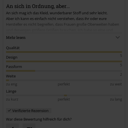
An sich in Ordnung, aber...
An sich mag ich das Kleid, wunderbarer Stoff und sehr leicht.
Kommentar jetzt abschicken!
Aber ich kann es einfach nicht verstehen, dass ihr oder eure
Hersteller es nicht begreifen, dass Frauen große Oberweiten haben
und deswegen größere Größen brauchen. Ich habe so eine und
natürlich bekamen wir den Reisverschluss nicht geschlossen, ohne
Mehr lesen
das ich keine Luft mehr bekomme und alles eingequetscht wird.
Komischerweise habe ich das gleiche Kleid, in der gleichen Größe,
Qualität
vor ein paar Jahren schon einmal gekauft und das passt immer noch.
5
Design
5
Passform
2
Weite
zu eng
perfekt
zu weit
Länge
zu kurz
perfekt
zu lang
Verifizierte Rezension
War diese Bewertung hilfreich für dich?