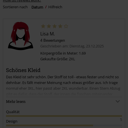
Sortieren nach
Datum
Hilfreich
Lisa M.
4 Bewertungen
Geschrieben am: Dienstag, 23.12.2025
Körpergröße in Meter: 1.69
Gekaufte Größe: 2XL
Schönes Kleid
Das Kleid ist sehr schön. Der Stoff ist toll - etwas fester und nicht so
dehnbar. Es fällt meiner Meinung nach etwas größer aus. Ich trage
normal eher 3XL, hier passt aber 2XL wunderbar. Einen Stern Abzug
gibt es dafür, dass der Stoff, der innen die Taschen miteinander
verbindet, von außen eine Delle in den Stoff macht, und zwar genau
Mehr lesen
auf dem Bauch. So wirkt es, als würde sich der Bund der
Strumpfhose dort abzeichnen.
Qualität
5
Design