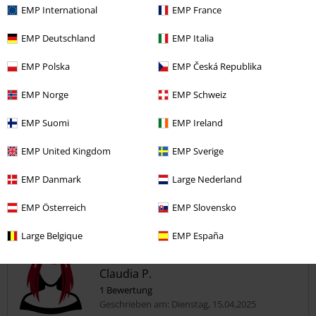
5
EMP International
EMP France
Passform
5
Weite
EMP Deutschland
EMP Italia
zu eng
perfekt
zu weit
EMP Polska
EMP Česká Republika
Länge
zu kurz
perfekt
zu lang
EMP Norge
EMP Schweiz
Verifizierte Rezension
EMP Suomi
EMP Ireland
War diese Bewertung hilfreich für dich?
EMP United Kingdom
EMP Sverige
EMP Danmark
Large Nederland
EMP Österreich
EMP Slovensko
Kommentieren
Large Belgique
EMP España
Claudia P.
1 Bewertung
Geschrieben am: Dienstag, 15.04.2025