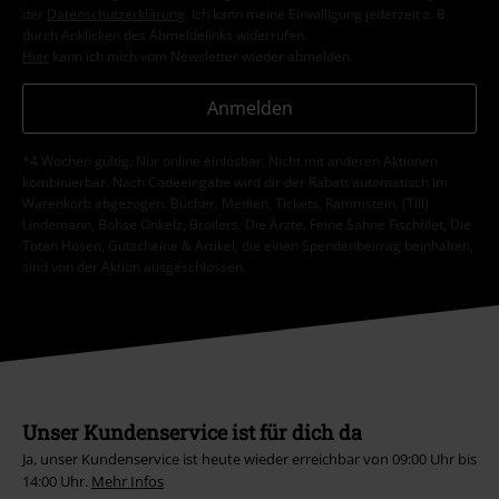
der
Datenschutzerklärung
. Ich kann meine Einwilligung jederzeit z. B.
durch Anklicken des Abmeldelinks widerrufen.
Hier
kann ich mich vom Newsletter wieder abmelden.
Anmelden
*4 Wochen gültig. Nur online einlösbar. Nicht mit anderen Aktionen
kombinierbar. Nach Codeeingabe wird dir der Rabatt automatisch im
Warenkorb abgezogen. Bücher, Medien, Tickets, Rammstein, (Till)
Lindemann, Böhse Onkelz, Broilers, Die Ärzte, Feine Sahne Fischfilet, Die
Toten Hosen, Gutscheine & Artikel, die einen Spendenbeitrag beinhalten,
sind von der Aktion ausgeschlossen.
Unser Kundenservice ist für dich da
Ja, unser Kundenservice ist heute wieder erreichbar von 09:00 Uhr bis
14:00 Uhr.
Mehr Infos