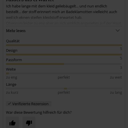
Ich habe lange mit dem kleid geliebäugelt... und nun endlich
bestellt... der stoff erinnert mich an Badeklamotten vielleicht auch
weil ich eknen steifen kleidstoff erwartet hab.
Obenrum leider zu eng aber an sich wirklich angenehm auf der Haut.
Taschen sind super gearbeitet.
Mehr lesen
Alles in allem anders als erwartet leider zu klein obenrum sonst eine
klare Empfehlung
Qualität
5
Design
5
Passform
3
Weite
zu eng
perfekt
zu weit
Länge
zu kurz
perfekt
zu lang
Verifizierte Rezension
War diese Bewertung hilfreich für dich?