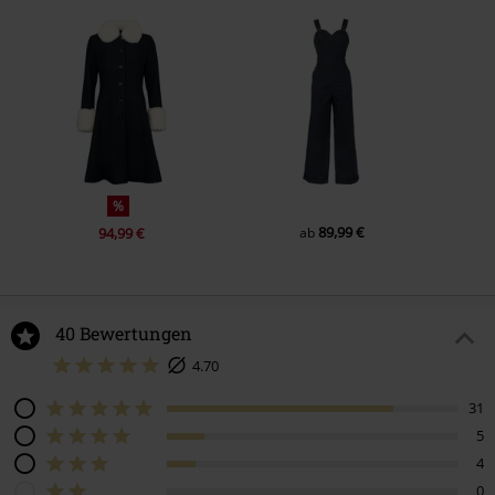
%
89,99 €
94,99 €
ab
40 Bewertungen
4.70
31
5
4
0