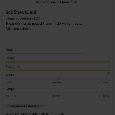
Körpergröße in Meter: 1.70
Schönes Kleid
Kommentar jetzt abschicken!
Länge ist optimal (1.70m)
Etwas dünner als gedacht, aber nicht weiter tragisch.
Fällt sehr schön .
Qualität
4
Design
5
Passform
5
Weite
zu eng
perfekt
zu weit
Länge
zu kurz
perfekt
zu lang
Verifizierte Rezension
War diese Bewertung hilfreich für dich?