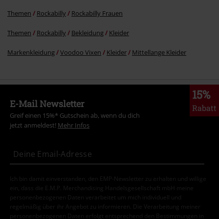
Themen
Rockabilly
Rockabilly Frauen
Themen
Rockabilly
Bekleidung
Kleider
Markenkleidung
Voodoo Vixen
Kleider
Mittellange Kleider
15%
E-Mail Newsletter
Rabatt
Greif einen 15%* Gutschein ab, wenn du dich
jetzt anmeldest!
Mehr Infos
Ich bin damit einverstanden, den EMP-Newsletter zu erhalten und willige
ein, dass die E.M.P. Merchandising Handelsgesellschaft mbH meine
personenbezogenen Daten verarbeitet um mich individuell und
regelmäßig über ihr Angebot zu informieren. Die Verarbeitung meiner
personenbezogenen Daten erfolgt entsprechend den Bestimmungen in