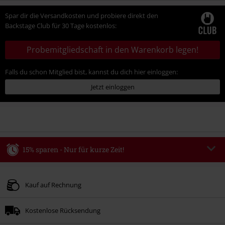
Spar dir die Versandkosten und probiere direkt den
Backstage Club für 30 Tage kostenlos:
Probemitgliedschaft in den Warenkorb legen!
Falls du schon Mitglied bist, kannst du dich hier einloggen:
Jetzt einloggen
15% sparen - Nur für kurze Zeit!
Code
WEEKEND
Code kopieren
Gültig bis zum 09.08.2026
Kauf auf Rechnung
Nur Online. Mindestbestellwert 49.99€.
Kostenlose Rücksendung
Nach Codeeingabe wird dir der Rabatt automatisch am Ende der Bestellung
abgezogen.