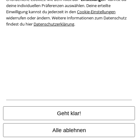
deine individuellen Präferenzen auswählen. Deine erteilte
Impressum
Einwilligung kannst du jederzeit in den
Cookie-Einstellungen
widerrufen oder ändern. Weitere Informationen zum Datenschutz
Datenschutz
findest du hier
Datenschutzerklärung
.
Entsorgung und Umweltschutz
Konformitätserklärung
Information zur Barrierefreiheit
Cookie-Einstellungen
Vertrag widerrufen
Alle Preise inkl. gesetzlicher Mehrwertsteuer, zzgl.
Versandkosten
Geht klar!
© 1986-2026 E.M.P. Merchandising HGmbH
Alle ablehnen