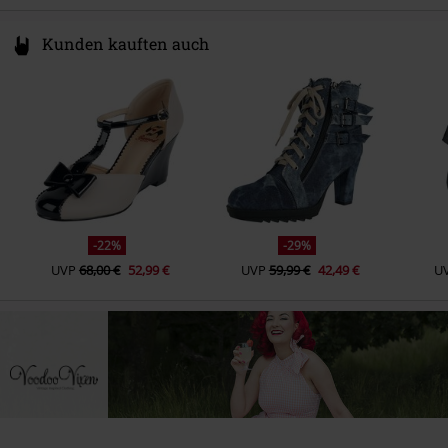
Kunden kauften auch
-22%
-29%
UVP
68,00 €
52,99 €
UVP
59,99 €
42,49 €
U