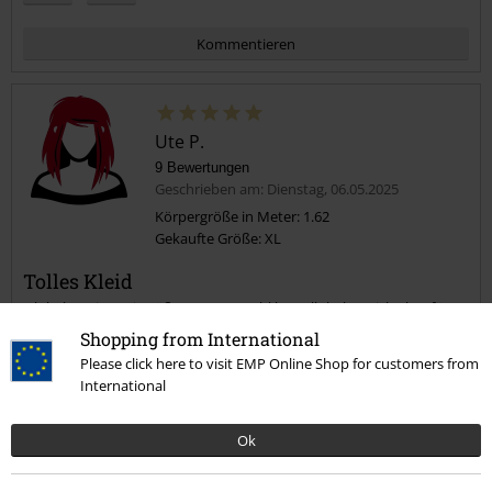
Kommentieren
Ute P.
9 Bewertungen
Geschrieben am: Dienstag, 06.05.2025
Körpergröße in Meter: 1.62
Gekaufte Größe: XL
Kommentar jetzt abschicken!
Tolles Kleid
Ich habe mir zwei Größen zur Auswahl bestellt,habe mich aber fürs
Größere entschieden. Super tolles Kleid, schön fließender Stoff,fühlt
Shopping from International
sich sehr gut an.
Please click here to visit EMP Online Shop for customers from
International
Ok
Qualität
5
Design