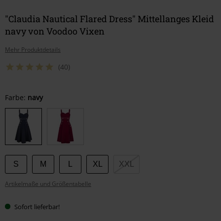
"Claudia Nautical Flared Dress" Mittellanges Kleid
navy von Voodoo Vixen
Mehr Produktdetails
(40)
Wähle
Farbe:
navy
deine
Größe
S
M
L
XL
XXL
Artikelmaße und Größentabelle
Sofort lieferbar!