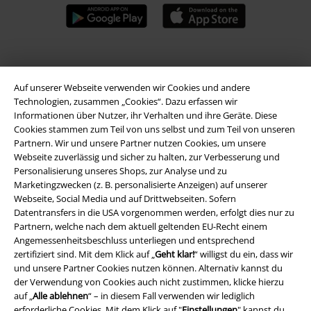
A Warner Music Group Company
Auf unserer Webseite verwenden wir Cookies und andere
Technologien, zusammen „Cookies“. Dazu erfassen wir
Informationen über Nutzer, ihr Verhalten und ihre Geräte. Diese
Cookies stammen zum Teil von uns selbst und zum Teil von unseren
Partnern. Wir und unsere Partner nutzen Cookies, um unsere
Webseite zuverlässig und sicher zu halten, zur Verbesserung und
Personalisierung unseres Shops, zur Analyse und zu
Marketingzwecken (z. B. personalisierte Anzeigen) auf unserer
Webseite, Social Media und auf Drittwebseiten. Sofern
Datentransfers in die USA vorgenommen werden, erfolgt dies nur zu
Partnern, welche nach dem aktuell geltenden EU-Recht einem
Angemessenheitsbeschluss unterliegen und entsprechend
zertifiziert sind. Mit dem Klick auf „
Geht klar!
“ willigst du ein, dass wir
und unsere Partner Cookies nutzen können. Alternativ kannst du
Rechtliches
der Verwendung von Cookies auch nicht zustimmen, klicke hierzu
auf „
Alle ablehnen
“ – in diesem Fall verwenden wir lediglich
AGB
erforderliche Cookies. Mit dem Klick auf "
Einstellungen
" kannst du