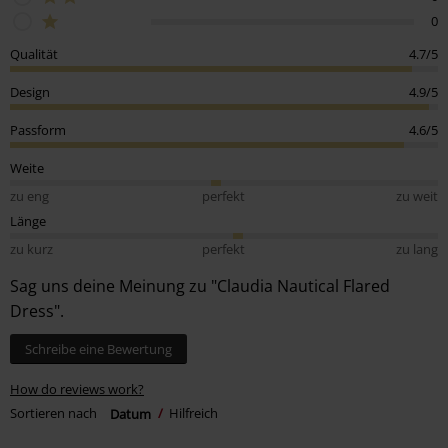
0
Qualität
4.7/5
Design
4.9/5
Passform
4.6/5
Weite
zu eng
perfekt
zu weit
Länge
zu kurz
perfekt
zu lang
Sag uns deine Meinung zu "Claudia Nautical Flared
Dress".
Schreibe eine Bewertung
How do reviews work?
Sortieren nach
Datum
Hilfreich