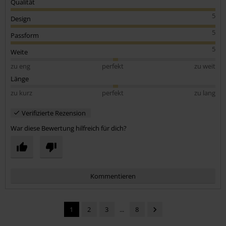
Qualität
5
Design
5
Passform
5
Weite
zu eng
perfekt
zu weit
Länge
zu kurz
perfekt
zu lang
Verifizierte Rezension
War diese Bewertung hilfreich für dich?
Kommentieren
1
2
3
...
8