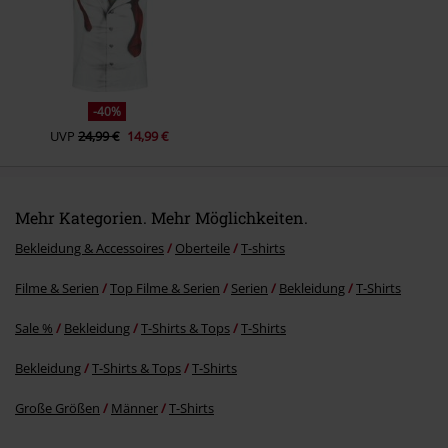
Kommentieren
1
2
3
...
9
Seite 1 von 9
Zuletzt angesehene Artikel
Kommentar jetzt abschicken!
-40%
UVP
24,99 €
14,99 €