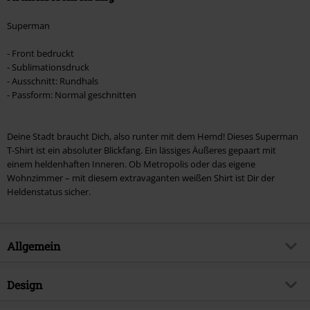
Superman
- Front bedruckt
- Sublimationsdruck
- Ausschnitt: Rundhals
- Passform: Normal geschnitten
Deine Stadt braucht Dich, also runter mit dem Hemd! Dieses Superman
T-Shirt ist ein absoluter Blickfang. Ein lässiges Äußeres gepaart mit
einem heldenhaften Inneren. Ob Metropolis oder das eigene
Wohnzimmer – mit diesem extravaganten weißen Shirt ist Dir der
Heldenstatus sicher.
Allgemein
Artikelnummer:
281078
Design
Titel
Clark Kent