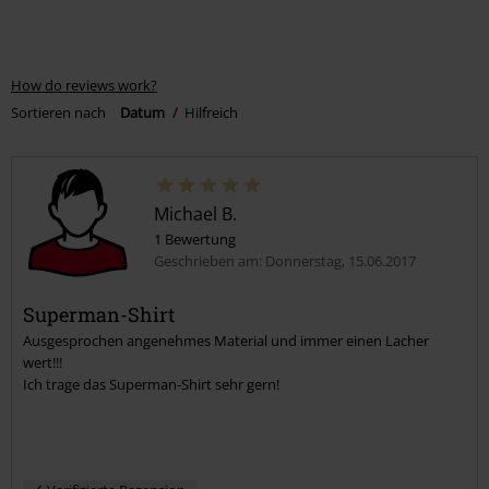
44 Bewertungen
4.60
29
12
3
0
0
Sag uns deine Meinung zu "Clark Kent".
Schreibe eine Bewertung
How do reviews work?
Sortieren nach
Datum
Hilfreich