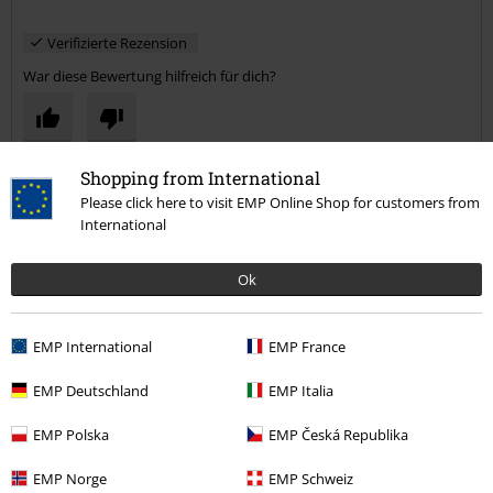
Kommentieren
Sascha T.
1 Bewertung
Geschrieben am: Sonntag, 19.02.2017
Shopping from International
Super Shirt!
Please click here to visit EMP Online Shop for customers from
International
Passt perfekt & wird bei der Superhelden-Hochzeit unterm Anzug
Kommentar jetzt abschicken!
ein echter Hingucker. Stoff fasst sich sehr gut an!
Ok
EMP International
EMP France
Verifizierte Rezension
EMP Deutschland
EMP Italia
War diese Bewertung hilfreich für dich?
EMP Polska
EMP Česká Republika
EMP Norge
EMP Schweiz