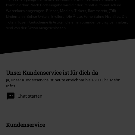
Ich bin damit einverstanden, den EMP-Newsletter zu erhalten und willige
ein, dass die E.M.P. Merchandising Handelsgesellschaft mbH meine
personenbezogenen Daten verarbeitet um mich individuell und
regelmäßig über ihr Angebot zu informieren. Die Verarbeitung meiner
personenbezogenen Daten erfolgt entsprechend den Bestimmungen in
der
Datenschutzerklärung
. Ich kann meine Einwilligung jederzeit z. B.
durch Anklicken des Abmeldelinks widerrufen.
Hier
kann ich mich vom Newsletter wieder abmelden.
Anmelden
*4 Wochen gültig. Nur online einlösbar. Nicht mit anderen Aktionen
kombinierbar. Nach Codeeingabe wird dir der Rabatt automatisch im
Warenkorb abgezogen. Bücher, Medien, Tickets, Rammstein, (Till)
Lindemann, Böhse Onkelz, Broilers, Die Ärzte, Feine Sahne Fischfilet, Die
Toten Hosen, Gutscheine & Artikel, die einen Spendenbeitrag beinhalten,
sind von der Aktion ausgeschlossen.