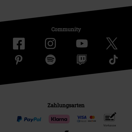
Über EMP
EMP Events
Partnerprogramm
EMP Stores
Nachhaltigkeit
Jobs bei EMP
Community