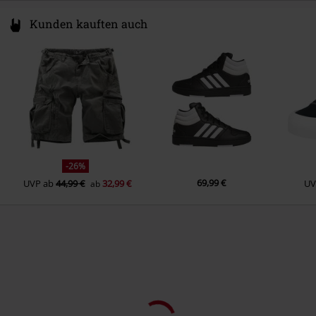
Kunden kauften auch
-26%
69,99 €
UVP
ab
44,99 €
32,99 €
UV
ab