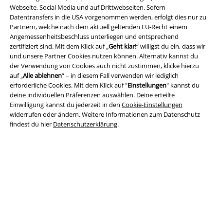
Webseite, Social Media und auf Drittwebseiten. Sofern
Datentransfers in die USA vorgenommen werden, erfolgt dies nur zu
Partnern, welche nach dem aktuell geltenden EU-Recht einem
Angemessenheitsbeschluss unterliegen und entsprechend
zertifiziert sind. Mit dem Klick auf „
Geht klar!
“ willigst du ein, dass wir
Rechtliches
und unsere Partner Cookies nutzen können. Alternativ kannst du
der Verwendung von Cookies auch nicht zustimmen, klicke hierzu
AGB
auf „
Alle ablehnen
“ – in diesem Fall verwenden wir lediglich
erforderliche Cookies. Mit dem Klick auf "
Einstellungen
" kannst du
Impressum
deine individuellen Präferenzen auswählen. Deine erteilte
Einwilligung kannst du jederzeit in den
Cookie-Einstellungen
widerrufen oder ändern. Weitere Informationen zum Datenschutz
Datenschutz
findest du hier
Datenschutzerklärung
.
Entsorgung und Umweltschutz
Konformitätserklärung
Information zur Barrierefreiheit
Cookie-Einstellungen