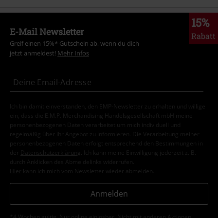
Mehr Kategorien. Mehr Möglichkeiten.
Bekleidung & Accessoires
Oberteile
T-shirts
Filme & Serien
Top Filme & Serien
Serien
Bekleidung
T-Shirts
Sale %
Bekleidung
T-Shirts & Tops
T-Shirts
Bekleidung
T-Shirts & Tops
T-Shirts
Große Größen
Männer
T-Shirts
15%
E-Mail Newsletter
Rabatt
Greif einen 15%* Gutschein ab, wenn du dich
jetzt anmeldest!
Mehr Infos