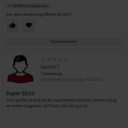
Bianca B.
3 Bewertungen
Geschrieben am: Mittwoch, 31.05.2017
Klasse
Sehr schönes Shirt....ðŸ‘alles wie beschrieben
Kommentar jetzt abschicken!
Verifizierte Rezension
War diese Bewertung hilfreich für dich?