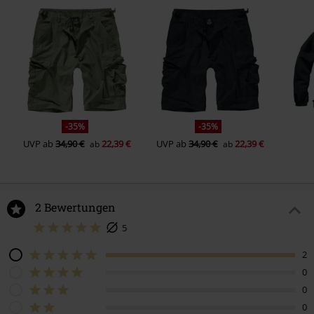
-35%
-35%
UVP
ab
34,90 €
22,39 €
UVP
ab
34,90 €
22,39 €
ab
ab
2 Bewertungen
5
2
0
0
0