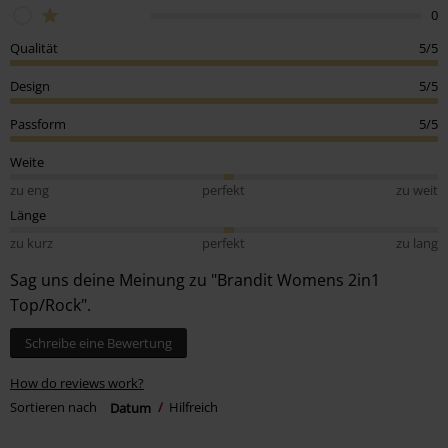
0
Qualität
5/5
Design
5/5
Passform
5/5
Weite
zu eng
perfekt
zu weit
Länge
zu kurz
perfekt
zu lang
Sag uns deine Meinung zu "Brandit Womens 2in1
Top/Rock".
Schreibe eine Bewertung
How do reviews work?
Sortieren nach
Datum
Hilfreich