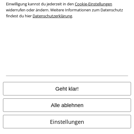
Datenschutz
Einwilligung kannst du jederzeit in den
Cookie-Einstellungen
widerrufen oder ändern. Weitere Informationen zum Datenschutz
Entsorgung und Umweltschutz
findest du hier
Datenschutzerklärung
.
Konformitätserklärung
Information zur Barrierefreiheit
Cookie-Einstellungen
Vertrag widerrufen
Alle Preise inkl. gesetzlicher Mehrwertsteuer, zzgl.
Versandkosten
Geht klar!
© 1986-2026 E.M.P. Merchandising HGmbH
Alle ablehnen
Einstellungen
EMP Online Shops