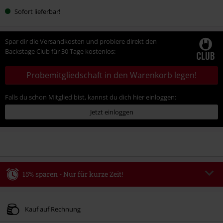
Sofort lieferbar!
Spar dir die Versandkosten und probiere direkt den
Backstage Club für 30 Tage kostenlos:
Probemitgliedschaft in den Warenkorb legen!
Falls du schon Mitglied bist, kannst du dich hier einloggen:
Jetzt einloggen
15% sparen - Nur für kurze Zeit!
Code
WEEKEND
Code kopieren
Gültig bis zum 09.08.2026
Kauf auf Rechnung