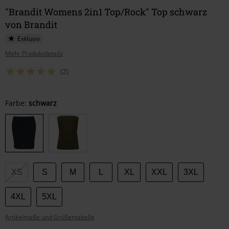
"Brandit Womens 2in1 Top/Rock" Top schwarz
von Brandit
Exklusiv
Mehr Produktdetails
(2)
Wähle
Farbe:
schwarz
deine
Größe
XS
S
M
L
XL
XXL
3XL
4XL
5XL
Artikelmaße und Größentabelle