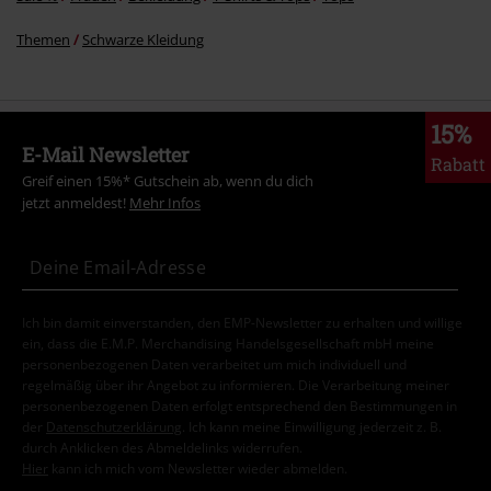
Themen
Schwarze Kleidung
15%
E-Mail Newsletter
Rabatt
Greif einen 15%* Gutschein ab, wenn du dich
jetzt anmeldest!
Mehr Infos
Ich bin damit einverstanden, den EMP-Newsletter zu erhalten und willige
ein, dass die E.M.P. Merchandising Handelsgesellschaft mbH meine
personenbezogenen Daten verarbeitet um mich individuell und
regelmäßig über ihr Angebot zu informieren. Die Verarbeitung meiner
personenbezogenen Daten erfolgt entsprechend den Bestimmungen in
der
Datenschutzerklärung
. Ich kann meine Einwilligung jederzeit z. B.
durch Anklicken des Abmeldelinks widerrufen.
Hier
kann ich mich vom Newsletter wieder abmelden.