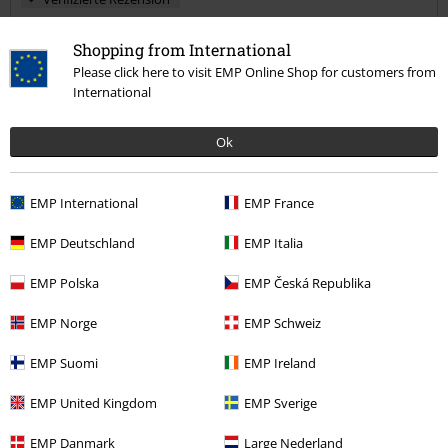
War diese Bewertung hilfreich für dich?
Shopping from International
Please click here to visit EMP Online Shop for customers from
International
Kommentieren
Ok
EMP International
EMP France
Daniela W.
17 Bewertungen
EMP Deutschland
EMP Italia
Geschrieben am: Donnerstag, 18.07.2024
EMP Polska
EMP Česká Republika
Perfekt!
EMP Norge
EMP Schweiz
Sitz bei 169cm& ca 62kg spitze! Hervorragend kombinierbar! Super
Kommentar jetzt abschicken!
Basicteil!
EMP Suomi
EMP Ireland
EMP United Kingdom
EMP Sverige
EMP Danmark
Large Nederland