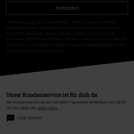
Anmelden
*4 Wochen gültig. Nur online einlösbar. Nicht mit anderen Aktionen
kombinierbar. Nach Codeeingabe wird dir der Rabatt automatisch im
Warenkorb abgezogen. Bücher, Medien, Tickets, Rammstein, (Till)
Lindemann, Böhse Onkelz, Broilers, Die Ärzte, Feine Sahne Fischfilet, Die
Toten Hosen, Gutscheine & Artikel, die einen Spendenbeitrag beinhalten,
sind von der Aktion ausgeschlossen.
Unser Kundenservice ist für dich da
Der Kundenservice ist am nächsten Tag wieder erreichbar von 08:00
Uhr bis 18:00 Uhr.
Mehr Infos
Chat starten