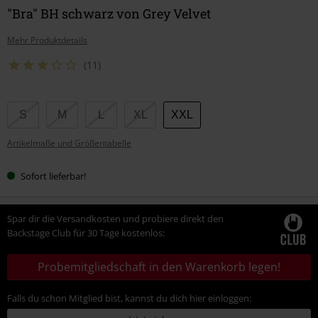
"Bra" BH schwarz von Grey Velvet
Mehr Produktdetails
(11)
Wähle
S
M
L
XL
XXL
deine
Artikelmaße und Größentabelle
Größe
Sofort lieferbar!
Spar dir die Versandkosten und probiere direkt den
Backstage Club für 30 Tage kostenlos:
Probemitgliedschaft in den Warenkorb legen!
Falls du schon Mitglied bist, kannst du dich hier einloggen: