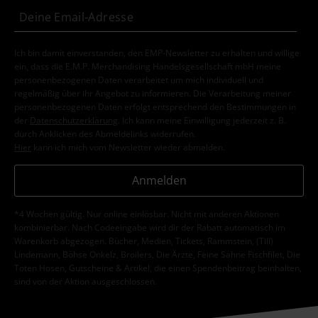
Ich bin damit einverstanden, den EMP-Newsletter zu erhalten und willige
ein, dass die E.M.P. Merchandising Handelsgesellschaft mbH meine
personenbezogenen Daten verarbeitet um mich individuell und
regelmäßig über ihr Angebot zu informieren. Die Verarbeitung meiner
personenbezogenen Daten erfolgt entsprechend den Bestimmungen in
der
Datenschutzerklärung
. Ich kann meine Einwilligung jederzeit z. B.
durch Anklicken des Abmeldelinks widerrufen.
Hier
kann ich mich vom Newsletter wieder abmelden.
Anmelden
*4 Wochen gültig. Nur online einlösbar. Nicht mit anderen Aktionen
kombinierbar. Nach Codeeingabe wird dir der Rabatt automatisch im
Warenkorb abgezogen. Bücher, Medien, Tickets, Rammstein, (Till)
Lindemann, Böhse Onkelz, Broilers, Die Ärzte, Feine Sahne Fischfilet, Die
Toten Hosen, Gutscheine & Artikel, die einen Spendenbeitrag beinhalten,
sind von der Aktion ausgeschlossen.