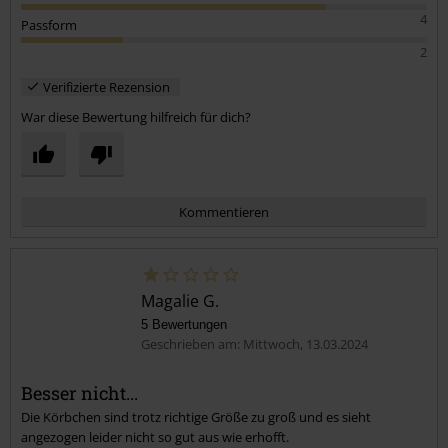
4
Passform
2
Verifizierte Rezension
War diese Bewertung hilfreich für dich?
Kommentieren
Magalie G.
5 Bewertungen
Geschrieben am: Mittwoch, 13.03.2024
Besser nicht...
Die Körbchen sind trotz richtige Größe zu groß und es sieht
Kommentar jetzt abschicken!
angezogen leider nicht so gut aus wie erhofft.