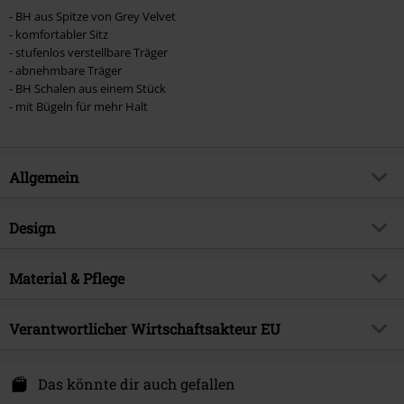
- BH aus Spitze von Grey Velvet
- komfortabler Sitz
- stufenlos verstellbare Träger
- abnehmbare Träger
- BH Schalen aus einem Stück
- mit Bügeln für mehr Halt
Allgemein
Artikelnummer:
519339
Design
Titel
Bra
Produkt-Typ
BH
Brand
Material & Pflege
Grey Velvet
Muster
Floral
Produktthema
Basics, Casual Wear, Dessous,
Obermaterial
92% Polyamid, 8% Elasthan
Geschenke
Details
Verantwortlicher Wirtschaftsakteur EU
Spitzendetails
Pflegehinweis
Maschinenwäsche
Erscheinungsdatum
16.06.2022
Farbe
schwarz
Atixo GmbH
Geschlecht
Frauen
Am Rotböll 2
Das könnte dir auch gefallen
64331 Weiterstadt