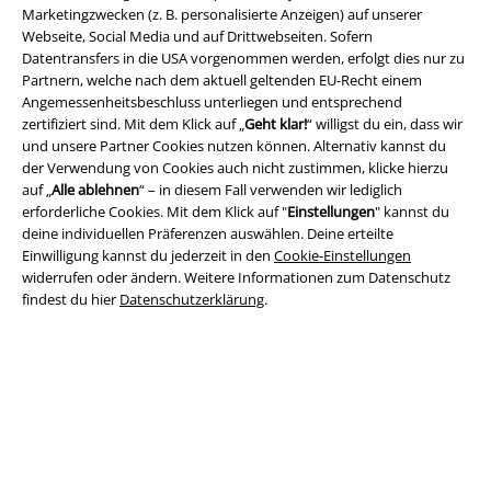
Marketingzwecken (z. B. personalisierte Anzeigen) auf unserer
Webseite, Social Media und auf Drittwebseiten. Sofern
Datentransfers in die USA vorgenommen werden, erfolgt dies nur zu
Partnern, welche nach dem aktuell geltenden EU-Recht einem
Angemessenheitsbeschluss unterliegen und entsprechend
Rechtliches
zertifiziert sind. Mit dem Klick auf „
Geht klar!
“ willigst du ein, dass wir
und unsere Partner Cookies nutzen können. Alternativ kannst du
AGB
der Verwendung von Cookies auch nicht zustimmen, klicke hierzu
auf „
Alle ablehnen
“ – in diesem Fall verwenden wir lediglich
Impressum
erforderliche Cookies. Mit dem Klick auf "
Einstellungen
" kannst du
deine individuellen Präferenzen auswählen. Deine erteilte
Einwilligung kannst du jederzeit in den
Cookie-Einstellungen
Datenschutz
widerrufen oder ändern. Weitere Informationen zum Datenschutz
findest du hier
Datenschutzerklärung
.
Entsorgung und Umweltschutz
Konformitätserklärung
Information zur Barrierefreiheit
Cookie-Einstellungen