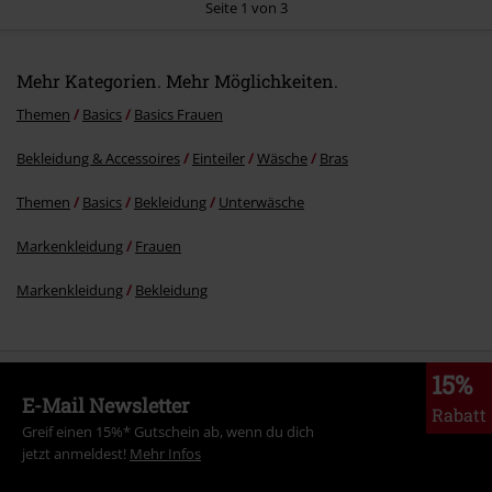
Seite 1 von 3
Mehr Kategorien. Mehr Möglichkeiten.
Kommentar jetzt abschicken!
Themen
Basics
Basics Frauen
Bekleidung & Accessoires
Einteiler
Wäsche
Bras
Themen
Basics
Bekleidung
Unterwäsche
Markenkleidung
Frauen
Markenkleidung
Bekleidung
15%
E-Mail Newsletter
Rabatt
Greif einen 15%* Gutschein ab, wenn du dich
jetzt anmeldest!
Mehr Infos