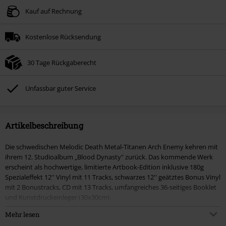
Kauf auf Rechnung
Kostenlose Rücksendung
30 Tage Rückgaberecht
Unfassbar guter Service
Artikelbeschreibung
Die schwedischen Melodic Death Metal-Titanen Arch Enemy kehren mit
ihrem 12. Studioalbum „Blood Dynasty" zurück. Das kommende Werk
erscheint als hochwertige, limitierte Artbook-Edition inklusive 180g
Spezialeffekt 12'' Vinyl mit 11 Tracks, schwarzes 12'' geätztes Bonus Vinyl
mit 2 Bonustracks, CD mit 13 Tracks, umfangreiches 36-seitiges Booklet
und Kunstdruckeinleger (30x30cm).
Mehr lesen
Das zwölfte Studioalbum von Arch Enemy, „Blood Dynasty", ist ein