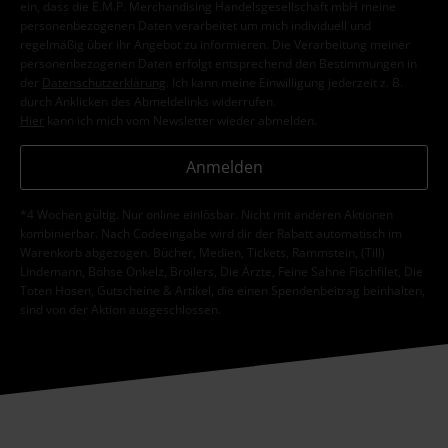
ein, dass die E.M.P. Merchandising Handelsgesellschaft mbH meine
personenbezogenen Daten verarbeitet um mich individuell und
regelmäßig über ihr Angebot zu informieren. Die Verarbeitung meiner
personenbezogenen Daten erfolgt entsprechend den Bestimmungen in
der
Datenschutzerklärung
. Ich kann meine Einwilligung jederzeit z. B.
durch Anklicken des Abmeldelinks widerrufen.
Hier
kann ich mich vom Newsletter wieder abmelden.
Anmelden
*4 Wochen gültig. Nur online einlösbar. Nicht mit anderen Aktionen
kombinierbar. Nach Codeeingabe wird dir der Rabatt automatisch im
Warenkorb abgezogen. Bücher, Medien, Tickets, Rammstein, (Till)
Lindemann, Böhse Onkelz, Broilers, Die Ärzte, Feine Sahne Fischfilet, Die
Toten Hosen, Gutscheine & Artikel, die einen Spendenbeitrag beinhalten,
sind von der Aktion ausgeschlossen.