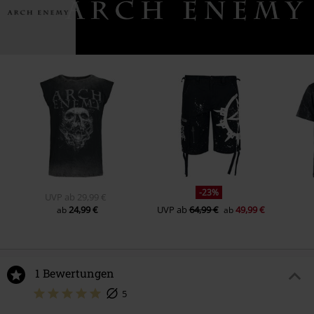
3.
March Of the Miscreants
4.
A Million Suns
5.
Don’t Look Down
6.
Presage
7.
Blood Dynasty
8.
Paper Tiger
9.
Vivre Libre
10.
The Pendulum
11.
Liars &amp; Thieves
-23%
UVP
ab
29,99 €
12.
Break The Spell (bonus track)
24,99 €
UVP
ab
64,99 €
49,99 €
ab
ab
13.
Moths (bonus track)
1 Bewertungen
5