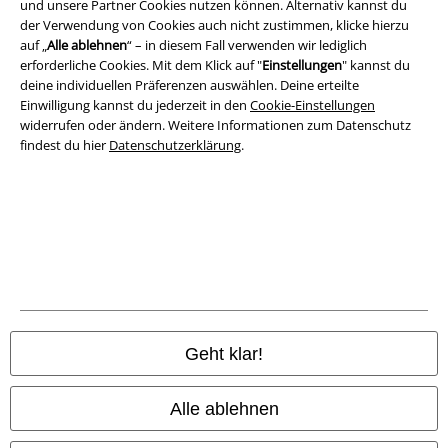
und unsere Partner Cookies nutzen können. Alternativ kannst du
Rechtliches
der Verwendung von Cookies auch nicht zustimmen, klicke hierzu
auf „
Alle ablehnen
“ – in diesem Fall verwenden wir lediglich
AGB
erforderliche Cookies. Mit dem Klick auf "
Einstellungen
" kannst du
deine individuellen Präferenzen auswählen. Deine erteilte
Impressum
Einwilligung kannst du jederzeit in den
Cookie-Einstellungen
widerrufen oder ändern. Weitere Informationen zum Datenschutz
findest du hier
Datenschutzerklärung
.
Datenschutz
Entsorgung und Umweltschutz
Konformitätserklärung
Information zur Barrierefreiheit
Cookie-Einstellungen
Geht klar!
Vertrag widerrufen
Alle ablehnen
Alle Preise inkl. gesetzlicher Mehrwertsteuer, zzgl.
Versandkosten
© 1986-2026 E.M.P. Merchandising HGmbH