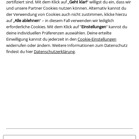
zertifiziert sind. Mit dem Klick auf „
Geht klar!
“ willigst du ein, dass wir
und unsere Partner Cookies nutzen können. Alternativ kannst du
Rechtliches
der Verwendung von Cookies auch nicht zustimmen, klicke hierzu
auf „
Alle ablehnen
“ – in diesem Fall verwenden wir lediglich
AGB
erforderliche Cookies. Mit dem Klick auf "
Einstellungen
" kannst du
deine individuellen Präferenzen auswählen. Deine erteilte
Impressum
Einwilligung kannst du jederzeit in den
Cookie-Einstellungen
widerrufen oder ändern. Weitere Informationen zum Datenschutz
Datenschutz
findest du hier
Datenschutzerklärung
.
Entsorgung und Umweltschutz
Konformitätserklärung
Information zur Barrierefreiheit
Cookie-Einstellungen
Vertrag widerrufen
Alle Preise inkl. gesetzlicher Mehrwertsteuer, zzgl.
Versandkosten