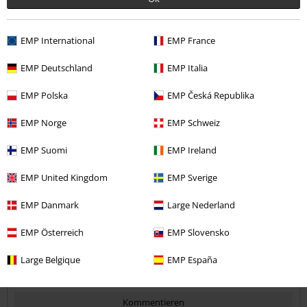
EMP International
EMP France
Qualität
EMP Deutschland
EMP Italia
5
Design
EMP Polska
EMP Česká Republika
5
Passform
EMP Norge
EMP Schweiz
1
Weite
EMP Suomi
EMP Ireland
zu eng
perfekt
zu weit
Länge
EMP United Kingdom
EMP Sverige
zu kurz
perfekt
zu lang
EMP Danmark
Large Nederland
Verifizierte Rezension
EMP Österreich
EMP Slovensko
War diese Bewertung hilfreich für dich?
Large Belgique
EMP España
Kommentieren