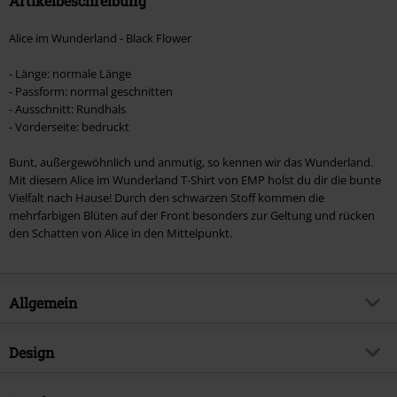
Artikelbeschreibung
Alice im Wunderland - Black Flower
- Länge: normale Länge
- Passform: normal geschnitten
- Ausschnitt: Rundhals
- Vorderseite: bedruckt
Bunt, außergewöhnlich und anmutig, so kennen wir das Wunderland.
Mit diesem Alice im Wunderland T-Shirt von EMP holst du dir die bunte
Vielfalt nach Hause! Durch den schwarzen Stoff kommen die
mehrfarbigen Blüten auf der Front besonders zur Geltung und rücken
den Schatten von Alice in den Mittelpunkt.
Allgemein
Artikelnummer:
377833
Design
Titel
Black Flower
Produkt-Typ
T-Shirt