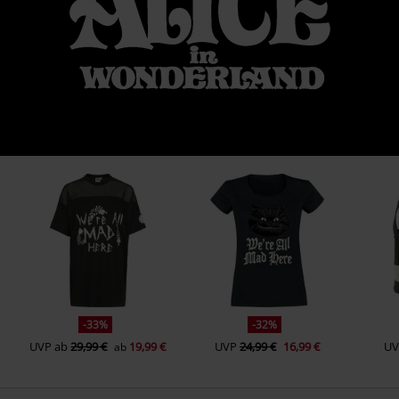
-33%
-32%
UVP
ab
29,99 €
19,99 €
UVP
24,99 €
16,99 €
UV
ab