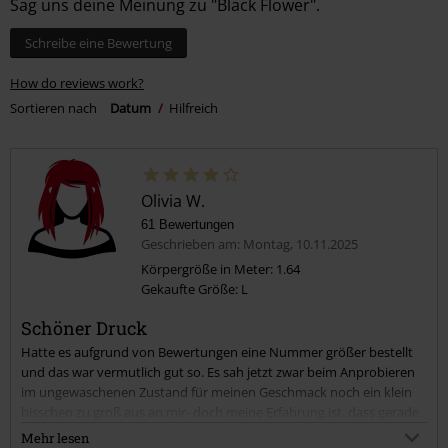
Sag uns deine Meinung zu "Black Flower".
Schreibe eine Bewertung
How do reviews work?
Sortieren nach
Datum
Hilfreich
Olivia W.
61 Bewertungen
Geschrieben am: Montag, 10.11.2025
Körpergröße in Meter: 1.64
Gekaufte Größe: L
Schöner Druck
Hatte es aufgrund von Bewertungen eine Nummer größer bestellt
und das war vermutlich gut so. Es sah jetzt zwar beim Anprobieren
im ungewaschenen Zustand für meinen Geschmack noch ein klein
bisschen zu groß aus an mir- doch meine Erfahrung ist, dass gerade
solche Baumwoll Shirts gerne nochmal etwas eingehen beim
Mehr lesen