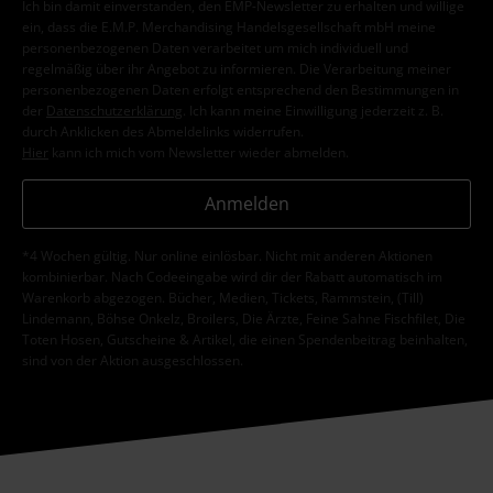
Ich bin damit einverstanden, den EMP-Newsletter zu erhalten und willige
ein, dass die E.M.P. Merchandising Handelsgesellschaft mbH meine
personenbezogenen Daten verarbeitet um mich individuell und
regelmäßig über ihr Angebot zu informieren. Die Verarbeitung meiner
personenbezogenen Daten erfolgt entsprechend den Bestimmungen in
der
Datenschutzerklärung
. Ich kann meine Einwilligung jederzeit z. B.
durch Anklicken des Abmeldelinks widerrufen.
Hier
kann ich mich vom Newsletter wieder abmelden.
Anmelden
*4 Wochen gültig. Nur online einlösbar. Nicht mit anderen Aktionen
kombinierbar. Nach Codeeingabe wird dir der Rabatt automatisch im
Warenkorb abgezogen. Bücher, Medien, Tickets, Rammstein, (Till)
Lindemann, Böhse Onkelz, Broilers, Die Ärzte, Feine Sahne Fischfilet, Die
Toten Hosen, Gutscheine & Artikel, die einen Spendenbeitrag beinhalten,
sind von der Aktion ausgeschlossen.