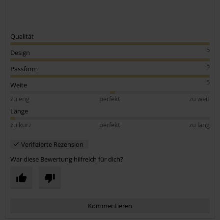
Qualität
5
Design
5
Passform
5
Weite
zu eng
perfekt
zu weit
Länge
zu kurz
perfekt
zu lang
Verifizierte Rezension
War diese Bewertung hilfreich für dich?
Kommentieren