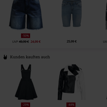
www.emp.de
-50%
25,99 €
UVP
49,99 €
24,99 €
UV
Kunden kauften auch
-29%
-44%