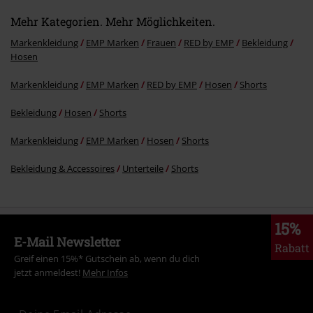
Mehr Kategorien. Mehr Möglichkeiten.
Markenkleidung
EMP Marken
Frauen
RED by EMP
Bekleidung
Hosen
Markenkleidung
EMP Marken
RED by EMP
Hosen
Shorts
Bekleidung
Hosen
Shorts
Markenkleidung
EMP Marken
Hosen
Shorts
Bekleidung & Accessoires
Unterteile
Shorts
15%
E-Mail Newsletter
Rabatt
Greif einen 15%* Gutschein ab, wenn du dich
jetzt anmeldest!
Mehr Infos