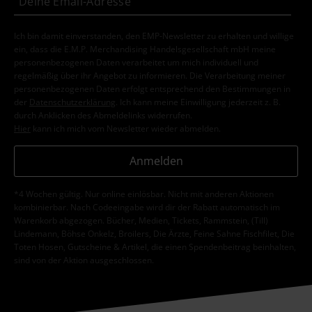
Ich bin damit einverstanden, den EMP-Newsletter zu erhalten und willige
ein, dass die E.M.P. Merchandising Handelsgesellschaft mbH meine
personenbezogenen Daten verarbeitet um mich individuell und
regelmäßig über ihr Angebot zu informieren. Die Verarbeitung meiner
personenbezogenen Daten erfolgt entsprechend den Bestimmungen in
der
Datenschutzerklärung
. Ich kann meine Einwilligung jederzeit z. B.
durch Anklicken des Abmeldelinks widerrufen.
Hier
kann ich mich vom Newsletter wieder abmelden.
Anmelden
*4 Wochen gültig. Nur online einlösbar. Nicht mit anderen Aktionen
kombinierbar. Nach Codeeingabe wird dir der Rabatt automatisch im
Warenkorb abgezogen. Bücher, Medien, Tickets, Rammstein, (Till)
Lindemann, Böhse Onkelz, Broilers, Die Ärzte, Feine Sahne Fischfilet, Die
Toten Hosen, Gutscheine & Artikel, die einen Spendenbeitrag beinhalten,
sind von der Aktion ausgeschlossen.