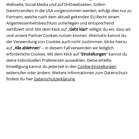
Webseite, Social Media und auf Drittwebseiten. Sofern
Datentransfers in die USA vorgenommen werden, erfolgt dies nur zu
Partnern, welche nach dem aktuell geltenden EU-Recht einem
Angemessenheitsbeschluss unterliegen und entsprechend
Rechtliches
zertifiziert sind. Mit dem Klick auf „
Geht klar!
“ willigst du ein, dass wir
und unsere Partner Cookies nutzen können. Alternativ kannst du
AGB
der Verwendung von Cookies auch nicht zustimmen, klicke hierzu
auf „
Alle ablehnen
“ – in diesem Fall verwenden wir lediglich
Impressum
erforderliche Cookies. Mit dem Klick auf "
Einstellungen
" kannst du
deine individuellen Präferenzen auswählen. Deine erteilte
Datenschutz
Einwilligung kannst du jederzeit in den
Cookie-Einstellungen
widerrufen oder ändern. Weitere Informationen zum Datenschutz
findest du hier
Datenschutzerklärung
.
Entsorgung und Umweltschutz
Konformitätserklärung
Information zur Barrierefreiheit
Cookie-Einstellungen
Vertrag widerrufen