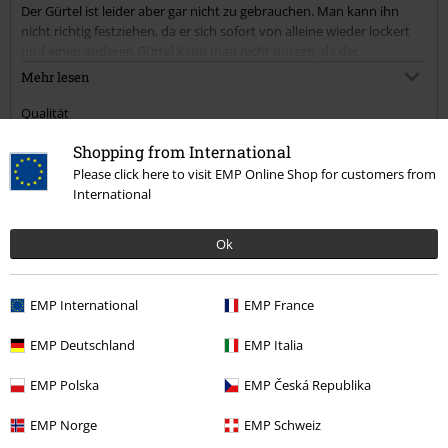
Der Gürtel ist leider aber gar nicht zu gebrauchen. Man kann ihn
nicht richtig festziehen, da er sich sofort von alleine wieder lockert
und einen anderen Gürtel kann man nicht nutzen, da der
vorhandene festgenäht ist.
Mehr lesen
Der Gürtel dient nur der Optik.
Qualität
5
Design
Shopping from International
4
Please click here to visit EMP Online Shop for customers from
Passform
International
4
Verifizierte Rezension
Ok
War diese Bewertung hilfreich für dich?
EMP International
EMP France
EMP Deutschland
EMP Italia
Kommentieren
EMP Polska
EMP Česká Republika
EMP Norge
EMP Schweiz