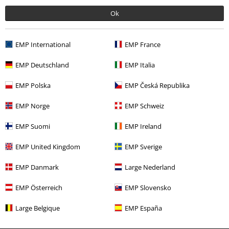
Ok
Mehr Kategorien. Mehr Möglichkeiten.
EMP International
EMP France
Bekleidung & Accessoires
Oberteile
T-shirts
EMP Deutschland
EMP Italia
Bekleidung
T-Shirts & Tops
T-Shirts
EMP Polska
EMP Česká Republika
Markenkleidung
Alpha Industries
T-Shirts
EMP Norge
EMP Schweiz
Markenkleidung
Männer
EMP Suomi
EMP Ireland
Bekleidung
T-Shirts & Tops
Poloshirts
EMP United Kingdom
EMP Sverige
EMP Danmark
Large Nederland
15%
E-Mail Newsletter
Rabatt
EMP Österreich
EMP Slovensko
Greif einen 15%* Gutschein ab, wenn du dich
jetzt anmeldest!
Mehr Infos
Large Belgique
EMP España