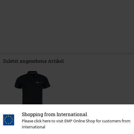
Zuletzt angesehene Artikel
Shopping from International
Please click here to visit EMP Online Shop for customers from
-30%
International
UVP
55,00 €
37,99 €