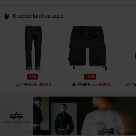
Kunden kauften auch
-15%
-11%
UVP
46,00 €
39,09 €
ab
44,99 €
39,99 €
UVP
ab