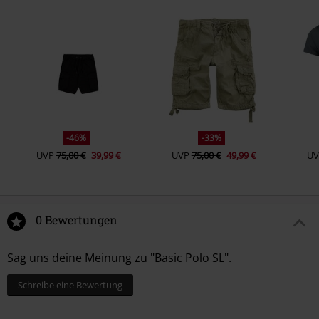
-46%
-33%
UVP
75,00 €
39,99 €
UVP
75,00 €
49,99 €
UV
0 Bewertungen
Sag uns deine Meinung zu "Basic Polo SL".
Schreibe eine Bewertung