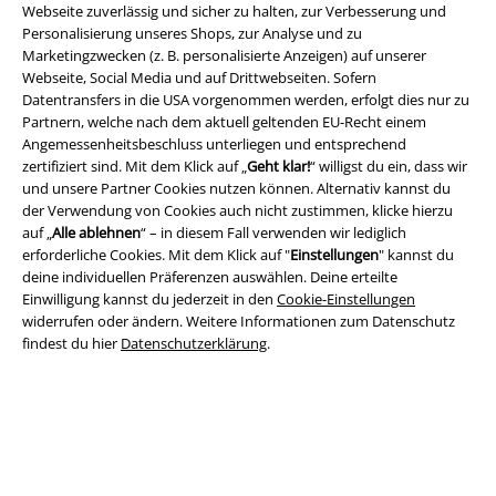
Webseite zuverlässig und sicher zu halten, zur Verbesserung und
Personalisierung unseres Shops, zur Analyse und zu
Marketingzwecken (z. B. personalisierte Anzeigen) auf unserer
Webseite, Social Media und auf Drittwebseiten. Sofern
Datentransfers in die USA vorgenommen werden, erfolgt dies nur zu
Rechtliches
Partnern, welche nach dem aktuell geltenden EU-Recht einem
Angemessenheitsbeschluss unterliegen und entsprechend
AGB
zertifiziert sind. Mit dem Klick auf „
Geht klar!
“ willigst du ein, dass wir
und unsere Partner Cookies nutzen können. Alternativ kannst du
Impressum
der Verwendung von Cookies auch nicht zustimmen, klicke hierzu
auf „
Alle ablehnen
“ – in diesem Fall verwenden wir lediglich
Datenschutz
erforderliche Cookies. Mit dem Klick auf "
Einstellungen
" kannst du
deine individuellen Präferenzen auswählen. Deine erteilte
Entsorgung und Umweltschutz
Einwilligung kannst du jederzeit in den
Cookie-Einstellungen
widerrufen oder ändern. Weitere Informationen zum Datenschutz
findest du hier
Datenschutzerklärung
.
Konformitätserklärung
Information zur Barrierefreiheit
Cookie-Einstellungen
Vertrag widerrufen