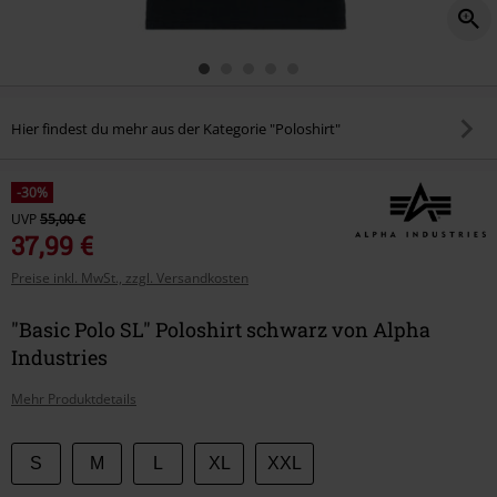
Hier findest du mehr aus der Kategorie "Poloshirt"
-30%
UVP
55,00 €
37,99 €
Preise inkl. MwSt., zzgl. Versandkosten
"Basic Polo SL" Poloshirt schwarz von Alpha
Industries
Mehr Produktdetails
Wähle
S
M
L
XL
XXL
deine