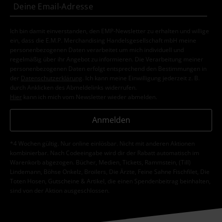
Ich bin damit einverstanden, den EMP-Newsletter zu erhalten und willige
ein, dass die E.M.P. Merchandising Handelsgesellschaft mbH meine
personenbezogenen Daten verarbeitet um mich individuell und
regelmäßig über ihr Angebot zu informieren. Die Verarbeitung meiner
personenbezogenen Daten erfolgt entsprechend den Bestimmungen in
der
Datenschutzerklärung
. Ich kann meine Einwilligung jederzeit z. B.
durch Anklicken des Abmeldelinks widerrufen.
Hier
kann ich mich vom Newsletter wieder abmelden.
Anmelden
*4 Wochen gültig. Nur online einlösbar. Nicht mit anderen Aktionen
kombinierbar. Nach Codeeingabe wird dir der Rabatt automatisch im
Warenkorb abgezogen. Bücher, Medien, Tickets, Rammstein, (Till)
Lindemann, Böhse Onkelz, Broilers, Die Ärzte, Feine Sahne Fischfilet, Die
Toten Hosen, Gutscheine & Artikel, die einen Spendenbeitrag beinhalten,
sind von der Aktion ausgeschlossen.