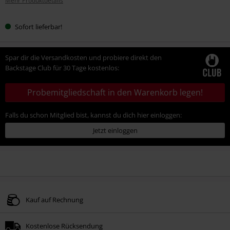
Mehr Produktdetails
Sofort lieferbar!
Spar dir die Versandkosten und probiere direkt den
Backstage Club für 30 Tage kostenlos:
Probemitgliedschaft in den Warenkorb legen!
Falls du schon Mitglied bist, kannst du dich hier einloggen:
Jetzt einloggen
Kauf auf Rechnung
Kostenlose Rücksendung