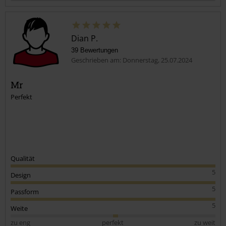
Dian P.
39 Bewertungen
Geschrieben am: Donnerstag, 25.07.2024
Mr
Perfekt
Kommentar jetzt abschicken!
Qualität
5
Design
5
Passform
5
Weite
zu eng
perfekt
zu weit