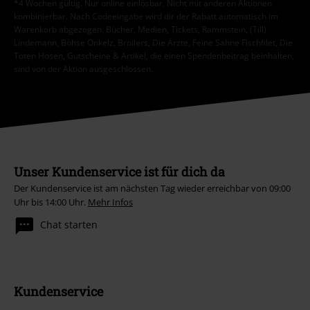
*4 Wochen gültig. Nur online einlösbar. Nicht mit anderen Aktionen
kombinierbar. Nach Codeeingabe wird dir der Rabatt automatisch im
Warenkorb abgezogen. Bücher, Medien, Tickets, Rammstein, (Till)
Lindemann, Böhse Onkelz, Broilers, Die Ärzte, Feine Sahne Fischfilet, Die
Toten Hosen, Gutscheine & Artikel, die einen Spendenbeitrag beinhalten,
sind von der Aktion ausgeschlossen.
Unser Kundenservice ist für dich da
Der Kundenservice ist am nächsten Tag wieder erreichbar von 09:00
Uhr bis 14:00 Uhr.
Mehr Infos
Chat starten
Kundenservice