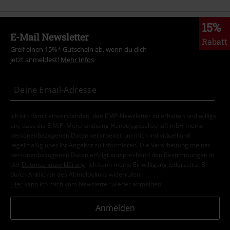
15%
E-Mail Newsletter
Rabatt
Greif einen 15%* Gutschein ab, wenn du dich
jetzt anmeldest!
Mehr Infos
Ich bin damit einverstanden, den EMP-Newsletter zu erhalten und willige
ein, dass die E.M.P. Merchandising Handelsgesellschaft mbH meine
personenbezogenen Daten verarbeitet um mich individuell und
regelmäßig über ihr Angebot zu informieren. Die Verarbeitung meiner
personenbezogenen Daten erfolgt entsprechend den Bestimmungen in
der
Datenschutzerklärung
. Ich kann meine Einwilligung jederzeit z. B.
durch Anklicken des Abmeldelinks widerrufen.
Hier
kann ich mich vom Newsletter wieder abmelden.
Anmelden