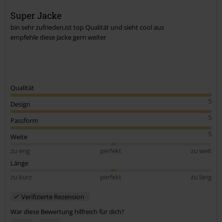
Super Jacke
bin sehr zufrieden,ist top Qualität und sieht cool aus
Kommentar jetzt abschicken!
empfehle diese Jacke gern weiter
Qualität
5
Design
5
Passform
5
Weite
zu eng
perfekt
zu weit
Länge
zu kurz
perfekt
zu lang
Verifizierte Rezension
War diese Bewertung hilfreich für dich?