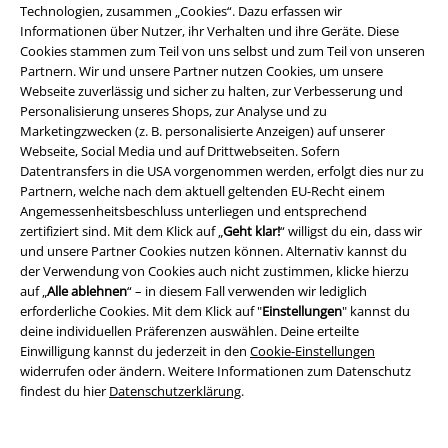
Technologien, zusammen „Cookies“. Dazu erfassen wir
Informationen über Nutzer, ihr Verhalten und ihre Geräte. Diese
Cookies stammen zum Teil von uns selbst und zum Teil von unseren
Partnern. Wir und unsere Partner nutzen Cookies, um unsere
Webseite zuverlässig und sicher zu halten, zur Verbesserung und
Personalisierung unseres Shops, zur Analyse und zu
Marketingzwecken (z. B. personalisierte Anzeigen) auf unserer
Webseite, Social Media und auf Drittwebseiten. Sofern
Datentransfers in die USA vorgenommen werden, erfolgt dies nur zu
Partnern, welche nach dem aktuell geltenden EU-Recht einem
Angemessenheitsbeschluss unterliegen und entsprechend
zertifiziert sind. Mit dem Klick auf „
Geht klar!
“ willigst du ein, dass wir
und unsere Partner Cookies nutzen können. Alternativ kannst du
Rechtliches
der Verwendung von Cookies auch nicht zustimmen, klicke hierzu
auf „
Alle ablehnen
“ – in diesem Fall verwenden wir lediglich
AGB
erforderliche Cookies. Mit dem Klick auf "
Einstellungen
" kannst du
deine individuellen Präferenzen auswählen. Deine erteilte
Impressum
Einwilligung kannst du jederzeit in den
Cookie-Einstellungen
widerrufen oder ändern. Weitere Informationen zum Datenschutz
Datenschutz
findest du hier
Datenschutzerklärung
.
Entsorgung und Umweltschutz