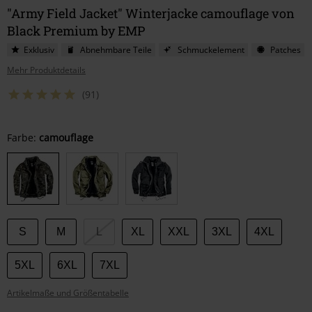
"Army Field Jacket" Winterjacke camouflage von
Black Premium by EMP
Exklusiv
Abnehmbare Teile
Schmuckelement
Patches
Mehr Produktdetails
(91)
Wähle
Farbe:
camouflage
deine
Größe
S
M
L
XL
XXL
3XL
4XL
5XL
6XL
7XL
Artikelmaße und Größentabelle