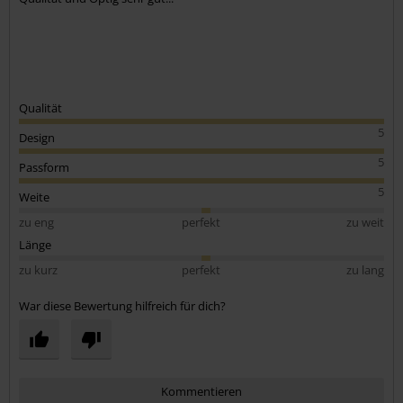
Qualität
5
Design
5
Passform
5
Weite
zu eng
perfekt
zu weit
Länge
zu kurz
perfekt
zu lang
War diese Bewertung hilfreich für dich?
Kommentieren