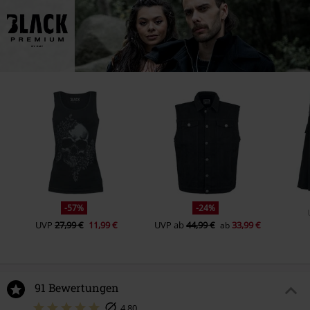
-57%
-24%
UVP
27,99 €
11,99 €
UVP
ab
44,99 €
33,99 €
ab
91 Bewertungen
4.80