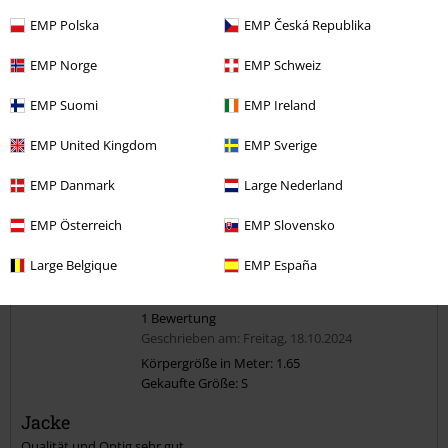
4
Passform
EMP Polska
EMP Česká Republika
4
EMP Norge
EMP Schweiz
Verifizierte Rezension
EMP Suomi
EMP Ireland
War diese Bewertung hilfreich für dich?
EMP United Kingdom
EMP Sverige
EMP Danmark
Large Nederland
Kommentieren
EMP Österreich
EMP Slovensko
Large Belgique
EMP España
Jürgen H.
1 Bewertung
Geschrieben am: Freitag, 18.10.2024
Körpergröße in Meter: 1.65
Gekaufte Größe: S
Kommentar jetzt abschicken!
Jacke
Qualität und Optig sehr gut...