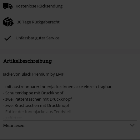
Kostenlose Rücksendung
Nach Codeeingabe wird dir der Rabatt automatisch am Ende der Bestellung
abgezogen.
30 Tage Rückgaberecht
Nicht mit anderen Aktionscodes kombinierbar. Von der Reduzierung
ausgeschlossen sind Bücher, Medien, Tickets, Rammstein, (Till) Lindemann,
Böhse Onkelz, Broilers, Die Ärzte, Die Toten Hosen, Metality, Gutscheine &
Unfassbar guter Service
Artikel, die einen Spendenbeitrag beinhalten.
Artikelbeschreibung
Jacke von Black Premium by EMP:
- mit austrennbarer Innenjacke; Innenjacke einzeln tragbar
- Schulterklappe mit Druckknopf
- zwei Pattentaschen mit Druckknopf
- zwei Brusttaschen mit Druckknopf
- Futter der Innenjacke aus Teddyfell
- gefüttert
- Zugband in der Taille
Mehr lesen
- verdeckter Reißverschluss
- Druckknopfleiste