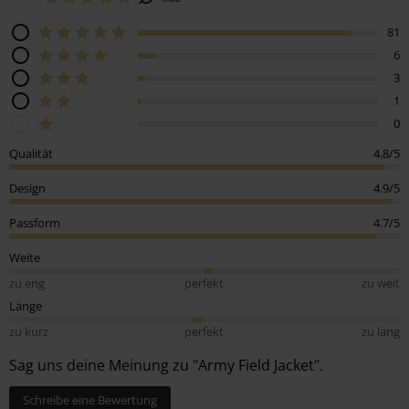
81
6
3
1
0
Qualität
4.8/5
Design
4.9/5
Passform
4.7/5
Weite
zu eng
perfekt
zu weit
Länge
zu kurz
perfekt
zu lang
Sag uns deine Meinung zu "Army Field Jacket".
Schreibe eine Bewertung