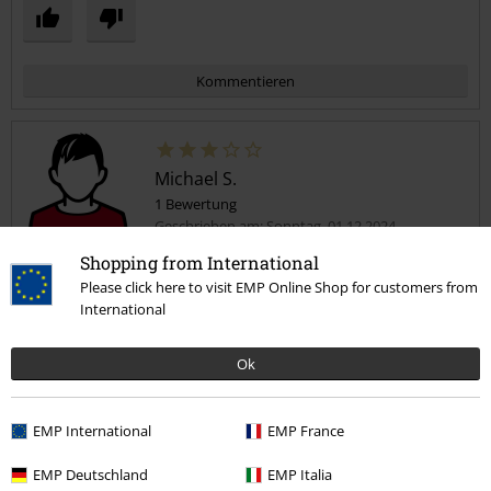
Kommentieren
Michael S.
1 Bewertung
Geschrieben am: Sonntag, 01.12.2024
Shopping from International
Reissverschluss nach genau einem Jahr schon
Please click here to visit EMP Online Shop for customers from
Kommentar jetzt abschicken!
defekt, naja !
International
Naja
Ok
EMP International
EMP France
Qualität
2
EMP Deutschland
EMP Italia
Design