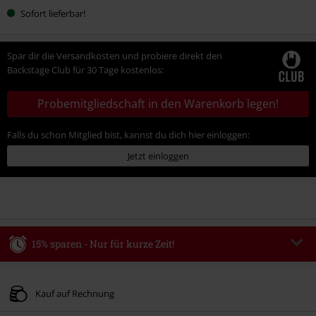
Sofort lieferbar!
Spar dir die Versandkosten und probiere direkt den
Backstage Club für 30 Tage kostenlos:
Probemitgliedschaft in den Warenkorb legen!
Falls du schon Mitglied bist, kannst du dich hier einloggen:
Jetzt einloggen
15% sparen - Nur für kurze Zeit!
Code
WEEKEND
Code kopieren
Gültig bis zum 09.08.2026
Kauf auf Rechnung
Nur Online. Mindestbestellwert 49.99€.