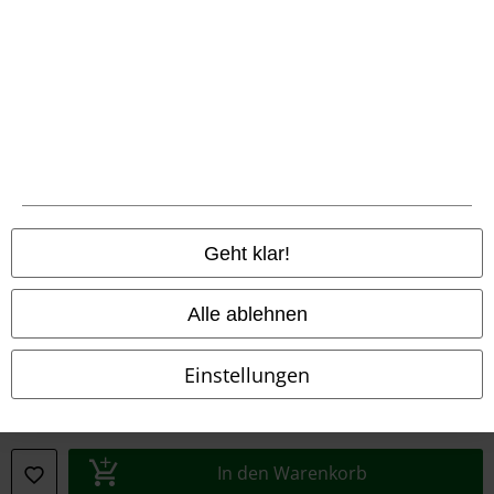
Konformitätserklärung
Information zur Barrierefreiheit
Cookie-Einstellungen
Vertrag widerrufen
Alle Preise inkl. gesetzlicher Mehrwertsteuer, zzgl.
Versandkosten
Geht klar!
© 1986-2026 E.M.P. Merchandising HGmbH
Alle ablehnen
Einstellungen
EMP Online Shops
EMP International
EMP France
In den Warenkorb