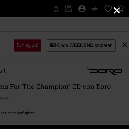
×
0
Login
Schlag zu!
Code
WEEKEND
kopieren
ft!
ms For The Champion" CD von Doro
etails
 Zeit nicht verfügbar!