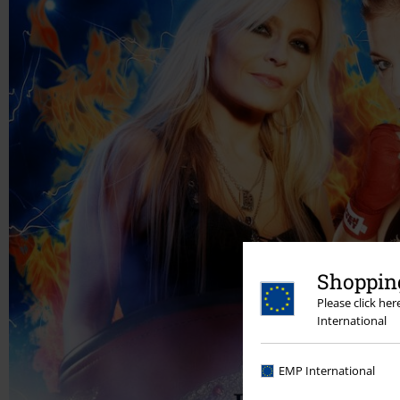
Shopping
Please click he
International
EMP International