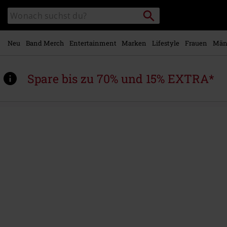
Zum
Packstation
Katalog
Hauptinhalt
suchen
durchsuchen
springen
Neu
Band Merch
Entertainment
Marken
Lifestyle
Frauen
Män
Spare bis zu 70% und 15% EXTRA*
https://www.emp.at/p/anthems-
for-
the-
champion/573624St.html