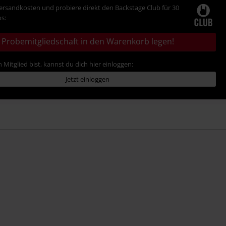
Versandkosten und probiere direkt den Backstage Club für 30
s:
Probemitgliedschaft in den Warenkorb legen!
 Mitglied bist, kannst du dich hier einloggen:
Jetzt einloggen