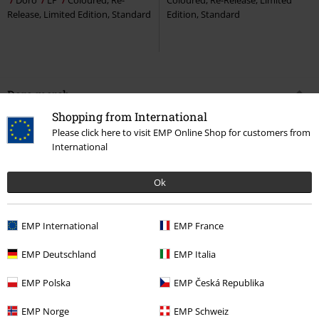
Release, Limited Edition, Standard
Edition, Standard
Doro merch
Shopping from International
#MAG - Das EMP-Magazin
Please click here to visit EMP Online Shop for customers from
International
#REVIEW
DORO PESCH - Conqueress – Forever Proud And Strong
Ok
#MAG Musik
•
#MAG Gaming
•
#MAG Filme+Serien
EMP International
EMP France
15%
E-Mail Newsletter
EMP Deutschland
EMP Italia
Rabatt
Greif einen 15%* Gutschein ab, wenn du dich
EMP Polska
EMP Česká Republika
jetzt anmeldest!
Mehr Infos
EMP Norge
EMP Schweiz