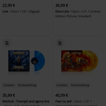
22,99 €
36,99 €
Live
Doro
CD
Digipak
Doro Live
Doro
LP
Limited
Edition, Picture, Standard
Limitiert
Vorbestellung
Limitiert
Vorbestellung
35,99 €
45,99 €
Warlock - Triumph and agony live
Fear no evil
Doro
LP
Doro
LP
Coloured, Re-
Coloured, Re-Release, Limited