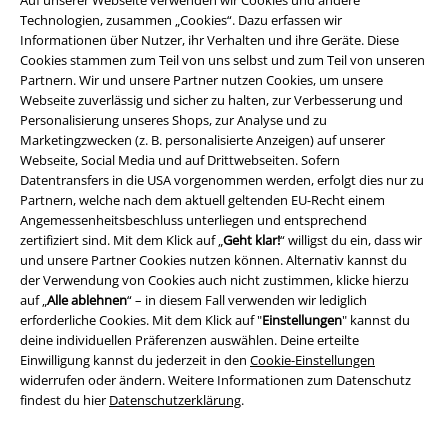
Auf unserer Webseite verwenden wir Cookies und andere
Technologien, zusammen „Cookies“. Dazu erfassen wir
Informationen über Nutzer, ihr Verhalten und ihre Geräte. Diese
Cookies stammen zum Teil von uns selbst und zum Teil von unseren
Partnern. Wir und unsere Partner nutzen Cookies, um unsere
Rechtliches
Webseite zuverlässig und sicher zu halten, zur Verbesserung und
Personalisierung unseres Shops, zur Analyse und zu
AGB
Marketingzwecken (z. B. personalisierte Anzeigen) auf unserer
Webseite, Social Media und auf Drittwebseiten. Sofern
Impressum
Datentransfers in die USA vorgenommen werden, erfolgt dies nur zu
Partnern, welche nach dem aktuell geltenden EU-Recht einem
Datenschutz
Angemessenheitsbeschluss unterliegen und entsprechend
zertifiziert sind. Mit dem Klick auf „
Geht klar!
“ willigst du ein, dass wir
und unsere Partner Cookies nutzen können. Alternativ kannst du
Entsorgung und Umweltschutz
der Verwendung von Cookies auch nicht zustimmen, klicke hierzu
auf „
Alle ablehnen
“ – in diesem Fall verwenden wir lediglich
Konformitätserklärung
erforderliche Cookies. Mit dem Klick auf "
Einstellungen
" kannst du
deine individuellen Präferenzen auswählen. Deine erteilte
Information zur Barrierefreiheit
Einwilligung kannst du jederzeit in den
Cookie-Einstellungen
widerrufen oder ändern. Weitere Informationen zum Datenschutz
Cookie-Einstellungen
findest du hier
Datenschutzerklärung
.
Vertrag widerrufen