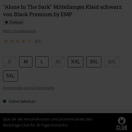
"Alone In The Dark" Mittellanges Kleid schwarz
von Black Premium by EMP
Exklusiv
Mehr Produktdetails
(61)
Wähle
S
M
L
XL
XXL
3XL
4XL
deine
Größe
5XL
Artikelmaße und Größentabelle
Sofort lieferbar!
Spar dir die Versandkosten und probiere direkt den
Backstage Club für 30 Tage kostenlos: