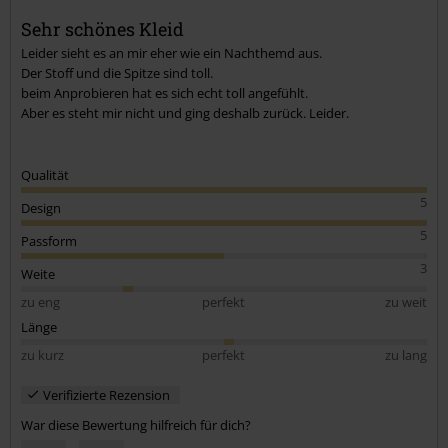
Kommentar jetzt abschicken!
Sehr schönes Kleid
Leider sieht es an mir eher wie ein Nachthemd aus.
Der Stoff und die Spitze sind toll.
beim Anprobieren hat es sich echt toll angefühlt.
Aber es steht mir nicht und ging deshalb zurück. Leider.
Qualität
5
Design
5
Passform
3
Weite
zu eng
perfekt
zu weit
Länge
zu kurz
perfekt
zu lang
Verifizierte Rezension
War diese Bewertung hilfreich für dich?