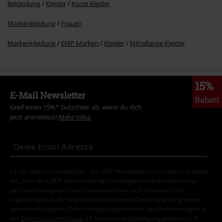
Bekleidung
Kleider
Kurze Kleider
Markenkleidung
Frauen
Markenkleidung
EMP Marken
Kleider
Mittellange Kleider
15%
E-Mail Newsletter
Rabatt
Greif einen 15%* Gutschein ab, wenn du dich
jetzt anmeldest!
Mehr Infos
Ich bin damit einverstanden, den EMP-Newsletter zu erhalten und willige
ein, dass die E.M.P. Merchandising Handelsgesellschaft mbH meine
personenbezogenen Daten verarbeitet um mich individuell und
regelmäßig über ihr Angebot zu informieren. Die Verarbeitung meiner
personenbezogenen Daten erfolgt entsprechend den Bestimmungen in
der
Datenschutzerklärung
. Ich kann meine Einwilligung jederzeit z. B.