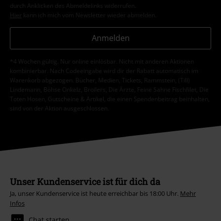
durch Anklicken des Abmeldelinks widerrufen.
Hier
kann ich mich vom Newsletter wieder abmelden.
Anmelden
*4 Wochen gültig. Nur online einlösbar. Nicht mit anderen Aktionen
kombinierbar. Nach Codeeingabe wird dir der Rabatt automatisch im
Warenkorb abgezogen. Bücher, Medien, Tickets, Rammstein, (Till)
Lindemann, Böhse Onkelz, Broilers, Die Ärzte, Feine Sahne Fischfilet, Die
Toten Hosen, Gutscheine & Artikel, die einen Spendenbeitrag beinhalten,
sind von der Aktion ausgeschlossen.
Unser Kundenservice ist für dich da
Ja, unser Kundenservice ist heute erreichbar bis 18:00 Uhr.
Mehr
Infos
Chat starten