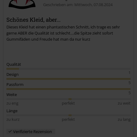
Geschrieben am: Mittwoch, 07.08.2024
Schönes Kleid, aber...
Dieses Kleid hat einen phantastischen Schnitt, ich trage es sehr
Kommentar jetzt abschicken!
gerne ABER die Qualität ist schlecht....die Spitze zieht sofort
Gummifäden und Freude hat man da nur kurz
Qualität
1
Design
5
Passform
5
Weite
zu eng
perfekt
zu weit
Länge
zu kurz
perfekt
zu lang
Verifizierte Rezension