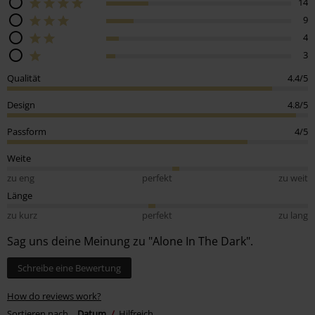
14
9
4
3
Qualität
4.4/5
Design
4.8/5
Passform
4/5
Weite
zu eng
perfekt
zu weit
Länge
zu kurz
perfekt
zu lang
Sag uns deine Meinung zu "Alone In The Dark".
Schreibe eine Bewertung
How do reviews work?
Sortieren nach
Datum
Hilfreich