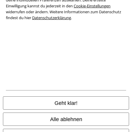
deine individuellen Präferenzen auswählen. Deine erteilte
Impressum
Einwilligung kannst du jederzeit in den
Cookie-Einstellungen
widerrufen oder ändern. Weitere Informationen zum Datenschutz
Datenschutz
findest du hier
Datenschutzerklärung
.
Entsorgung und Umweltschutz
Konformitätserklärung
Information zur Barrierefreiheit
Cookie-Einstellungen
Vertrag widerrufen
Alle Preise inkl. gesetzlicher Mehrwertsteuer, zzgl.
Versandkosten
Geht klar!
© 1986-2026 E.M.P. Merchandising HGmbH
Alle ablehnen