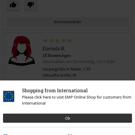
Kommentieren
Daniela B.
18 Bewertungen
Geschrieben am: Donnerstag, 14.11.2024
Körpergröße in Meter: 1.73
Gekaufte Größe: M
Kommentar jetzt abschicken!
Süßes Kleid
Shopping from International
Ich komme jetzt erst zur Bewertung.
Please click here to visit EMP Online Shop for customers from
Also das Kleid ist leicht, ideal für den Sommer, es paßt auch super :-)
International
Das Design ist total niedlich, die Passform perfekt, der Stoff
angenehm.
Ok
Ich kann nur positiv berichten.
Qualität