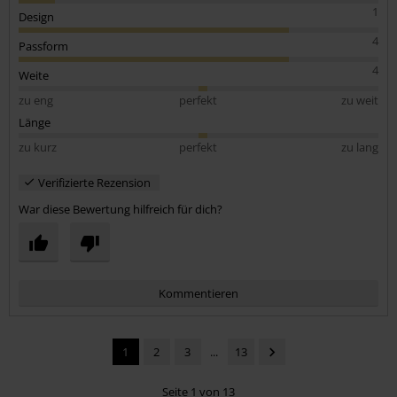
1
Design
4
Passform
4
Weite
zu eng
perfekt
zu weit
Länge
zu kurz
perfekt
zu lang
Verifizierte Rezension
War diese Bewertung hilfreich für dich?
Kommentieren
1
2
3
...
13
Seite 1 von 13