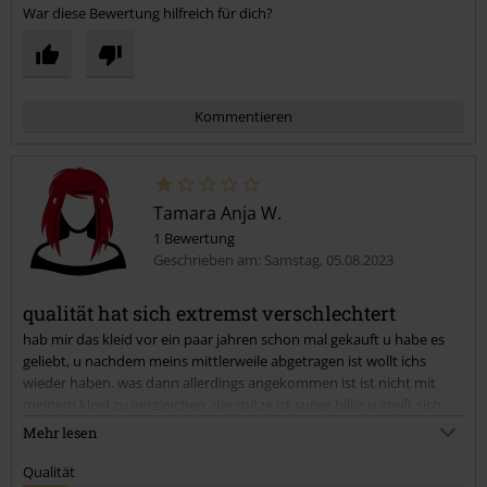
War diese Bewertung hilfreich für dich?
Kommentieren
Tamara Anja W.
1 Bewertung
Geschrieben am: Samstag, 05.08.2023
qualität hat sich extremst verschlechtert
hab mir das kleid vor ein paar jahren schon mal gekauft u habe es
Kommentar jetzt abschicken!
geliebt, u nachdem meins mittlerweile abgetragen ist wollt ichs
wieder haben. was dann allerdings angekommen ist ist nicht mit
meinem kleid zu vergleichen. die spitze ist super billig u greift sich
auch so an u auch der unterrock wirkt einfach drei levels abstieg von
Mehr lesen
der qualität u nur chemisch obwohl der preis der selbe ist. eine
wirkliche enttäuschung...
Qualität