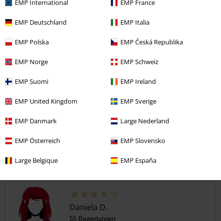
EMP International
EMP France
5
Design
EMP Deutschland
EMP Italia
5
Passform
5
EMP Polska
EMP Česká Republika
Weite
zu eng
perfekt
zu weit
EMP Norge
EMP Schweiz
Länge
EMP Suomi
EMP Ireland
zu kurz
perfekt
zu lang
EMP United Kingdom
EMP Sverige
Verifizierte Rezension
War diese Bewertung hilfreich für dich?
EMP Danmark
Large Nederland
EMP Österreich
EMP Slovensko
Large Belgique
EMP España
Kommentieren
Daniela D.
55 Bewertungen