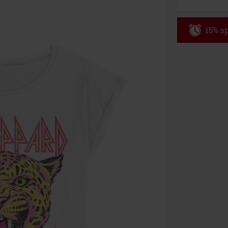
15% sp
Code
WE
Gültig bis zu
Nur Online. Mi
Nach Codeeing
Nicht mit and
Bücher, Medien
Die Toten Hose