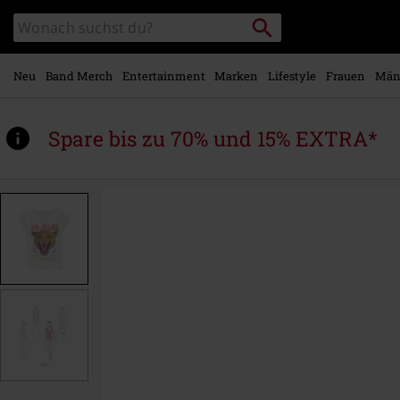
Zum
Packstation
Katalog
Hauptinhalt
suchen
durchsuchen
springen
Neu
Band Merch
Entertainment
Marken
Lifestyle
Frauen
Män
Spare bis zu 70% und 15% EXTRA*
https://www.emp.at/p/adrenalize-
tour-
1993/579442.html