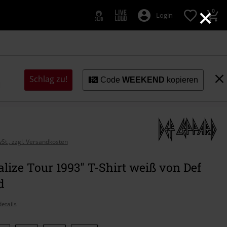
×
0
Login
Schlag zu!
Code
WEEKEND
kopieren
wSt., zzgl. Versandkosten
lize Tour 1993" T-Shirt weiß von Def
d
etails