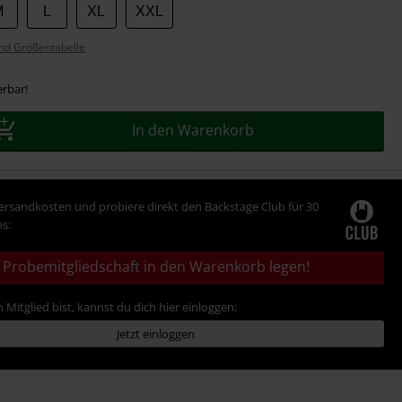
M
L
XL
XXL
nd Größentabelle
erbar!
In den Warenkorb
Versandkosten und probiere direkt den Backstage Club für 30
s:
Probemitgliedschaft in den Warenkorb legen!
 Mitglied bist, kannst du dich hier einloggen:
Jetzt einloggen